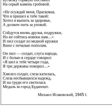
На серый камень гробовой.
«Не осуждай меня, Прасковья,
Что я пришел к тебе такой:
Хотел я выпить за здоровье,
А должен пить за упокой.
Сойдутся вновь друзья, подружки,
Но не сойтись вовеки нам…»
И пил солдат из медной кружки
Вино с печалью пополам.
Он пил — солдат, слуга народа,
И с болью в сердце говорил:
«Я шел к тебе четыре года,
Я три державы покорил…»
Хмелел солдат, слеза катилась,
Слеза несбывшихся надежд,
И на груди его светилась
Медаль за город Будапешт.
Михаил Исаковский,
1945 г.