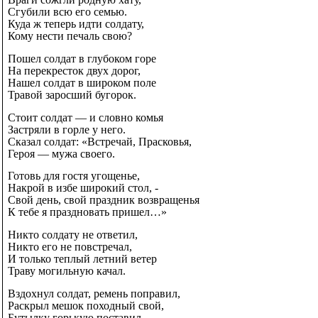
Сгубили всю его семью.
Куда ж теперь идти солдату,
Кому нести печаль свою?
Пошел солдат в глубоком горе
На перекресток двух дорог,
Нашел солдат в широком поле
Травой заросший бугорок.
Стоит солдат — и словно комья
Застряли в горле у него.
Сказал солдат: «Встречай, Прасковья,
Героя — мужа своего.
Готовь для гостя угощенье,
Накрой в избе широкий стол, -
Свой день, свой праздник возвращенья
К тебе я праздновать пришел…»
Никто солдату не ответил,
Никто его не повстречал,
И только теплый летний ветер
Траву могильную качал.
Вздохнул солдат, ремень поправил,
Раскрыл мешок походный свой,
Бутылку горькую поставил