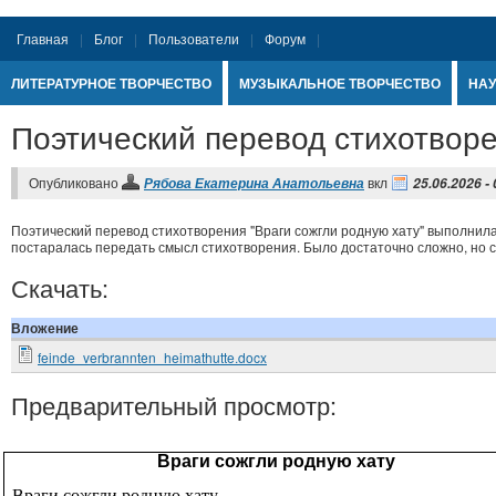
Главная
Блог
Пользователи
Форум
ЛИТЕРАТУРНОЕ ТВОРЧЕСТВО
МУЗЫКАЛЬНОЕ ТВОРЧЕСТВО
НАУ
Поэтический перевод стихотворе
Опубликовано
вкл
Рябова Екатерина Анатольевна
25.06.2026 -
Поэтический перевод стихотворения "Враги сожгли родную хату" выполнила
постаралась передать смысл стихотворения. Было достаточно сложно, но с
Скачать:
Вложение
feinde_verbrannten_heimathutte.docx
Предварительный просмотр:
Враги сожгли родную хату
Враги сожгли родную хату,