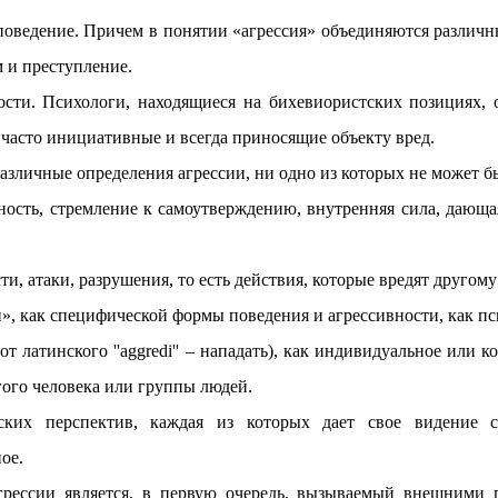
оведение. Причем в понятии «агрессия» объединяются различные
зм и преступление.
ости. Психологи, находящиеся на бихевиористских позициях, 
часто инициативные и всегда приносящие объекту вред.
азличные определения агрессии, ни одно из которых не может
 стремление к самоутверждению, внутренняя сила, дающая в
аки, разрушения, то есть действия, которые вредят другому л
и», как специфической формы поведения и агрессивности, как пс
от латинского ''aggredi'' – нападать), как индивидуальное или
гого человека или группы людей.
ческих перспектив, каждая из которых дает свое видение
ое.
грессии является, в первую очередь, вызываемый внешними 