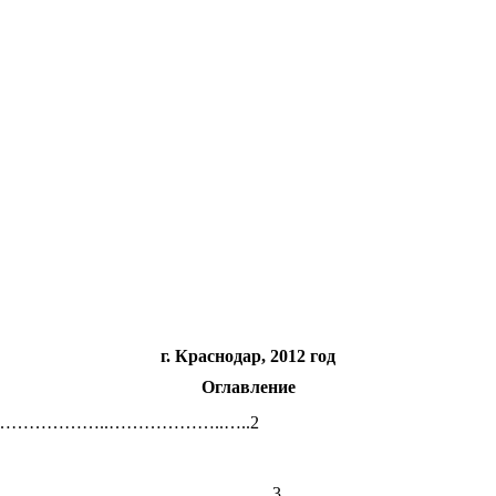
г. Краснодар, 2012 год
Оглавление
…………..………………..…..2
………………………….………….………......3