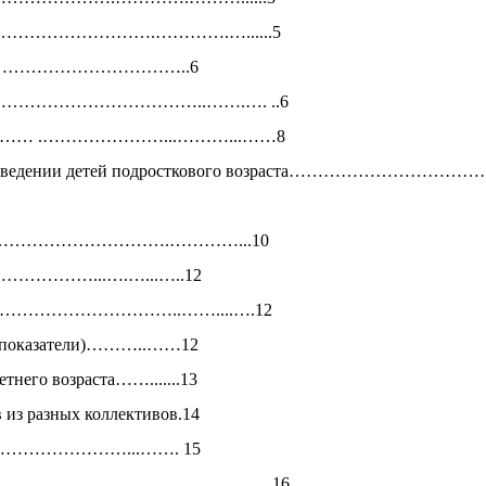
ию………………………………….………….…......5
……………………………………..6
грессию………………………………..…….…. ..6
……… .…………………...………...……8
стиках и поведении детей подросткового возраста…
……………………………………….…………...10
…………...….…...…..12
……………………………………..……....….12
ние показатели)………..……12
етнего возраста…….......13
 из разных коллективов.14
………………………………...……. 15
………………………….…………………..…..16