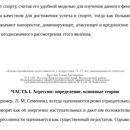
спорту, считая его удобной моделью для изучения данного феном
 качеством для достижения успеха в спорте, тогда как больши
значают напористое, доминирующее, атакующее и вредоносное п
 неоднозначного рассмотрения этого явления.
«Анализ проявления агрессивности у подростков 11-12 лет, занимающихся спортом»
Круглая Елена Евгеньевна
353 160 Россия, Краснодарский край, Кореновский район
Муниципальное общеобразовательное бюджетное учреждение
Средняя общеобразовательная школа № 4 им. В.Чикмезова
ЧАСТЬ І. Агрессия: определение, основные теории
ример, Л. М. Семенюк), всегда оцениваются резко отрицательно
говорят как об энергично наступательных и дают им положительн
грессивности оценивается как существенный недостаток. Однако