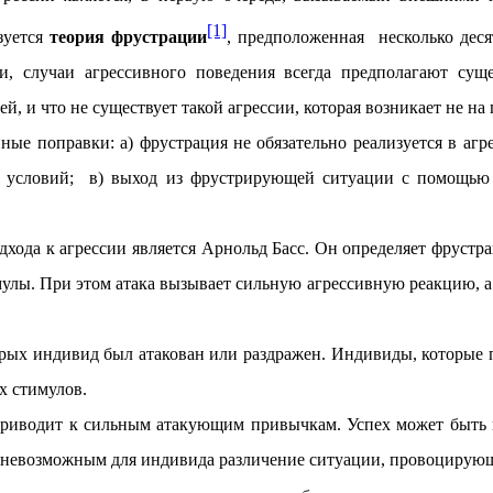
[1]
зуется
теория фрустрации
, предположенная несколько деся
, случаи агрессивного поведения всегда предполагают суще
ей, и что не существует такой агрессии, которая возникает не на
ые поправки: а) фрустрация не обязательно реализуется в агр
их условий; в) выход из фрустрирующей ситуации с помощью
дхода к агрессии является Арнольд Басс. Он определяет фруст
улы. При этом атака вызывает сильную агрессивную реакцию, а ф
торых индивид был атакован или раздражен. Индивиды, которые 
х стимулов.
 приводит к сильным атакующим привычкам. Успех может быть 
ть невозможным для индивида различение ситуации, провоциру