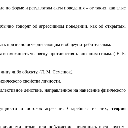
 по форме и результатам акты поведения – от таких, как злые
обычно говорят об агрессивном поведении, как об открытых,
 быть признано исчерпывающим и общеупотребительным.
озможность человеку противостоять внешним силам. ( Е. Б.
ицу либо объекту. (Л. М. Семенюк).
ихического свойства личности.
 коллективное действие, направленное на нанесение физического
 сущности и истоков агрессии. Старейшая из них,
теория
причинами позыв, или побуждение, причинить вред другим.