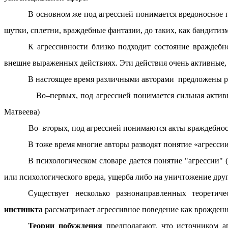
В основном же под агрессией понимается вредоносное п
шутки, сплетни, враждебные фантазии, до таких, как бандити
К агрессивности близко подходит состояние враждебн
внешне выраженных действиях. Эти действия очень активные, 
В настоящее время различными авторами предложены р
Во–первых, под агрессией понимается сильная активность,
Матвеева)
Во–вторых, под агрессией понимаются акты враждебности, ат
В тоже время многие авторы разводят понятие «агресси
В психологическом словаре дается понятие "агрессии" (
или психологического вреда, ущерба либо на уничтожение дру
Существует несколько разнонаправленных теорети
инстинкта
рассматривает агрессивное поведение как врожденн
Теории побуждения
предполагают, что источником а