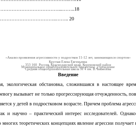
………………………………………...……..18
…………………………..…….. 20
«Анализ проявления агрессивности у подростков 11-12 лет, занимающихся спортом»
Круглая Елена Евгеньевна
353 160 Россия, Краснодарский край, Кореновский район
Муниципальное общеобразовательное бюджетное учреждение
Средняя общеобразовательная школа № 4 им. В.Чикмезова
Введение
ая, экологическая обстановка, сложившаяся в настоящее вре
ревогу вызывает не только прогрессирующая отчужденность, пов
ляется у детей в подростковом возрасте. Причем проблема агресс
, так и научно – практический интерес исследователей. Одна
 во многих теоретических концепциях явление агрессии получает