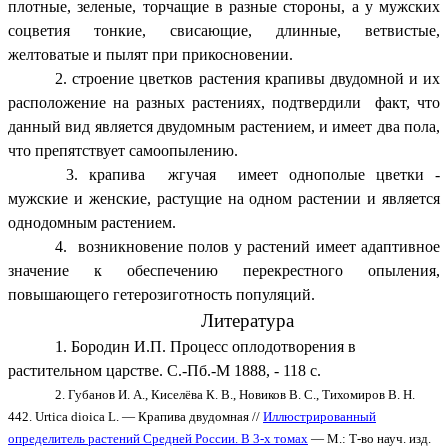
плотные, зеленые, торчащие в разные стороны, а у мужских
соцветия тонкие, свисающие, длинные, ветвистые,
желтоватые и пылят при прикосновении.
2. строение цветков растения крапивы двудомной и их
расположение на разных растениях, подтвердили факт, что
данный вид является двудомным растением, и имеет два пола,
что препятствует самоопылению.
3. крапива жгучая имеет однополые цветки -
мужские и женские, растущие на одном растении и является
однодомным растением.
4. возникновение полов у растений имеет адаптивное
значение к обеспечению перекрестного опыления,
повышающего гетерозиготность популяций.
Литература
1. Бородин И.П. Процесс оплодотворения в
растительном царстве. С.-Пб.-М 1888, - 118 с.
2. Губанов И. А., Киселёва К. В., Новиков В. С., Тихомиров В. Н.
442. Urtica dioica L. — Крапива двудомная //
Иллюстрированный
определитель растений Средней России. В 3-х томах
— М.: Т-во науч. изд.