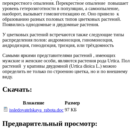
перекрестного опыления. Перекрестное опыление повышает
уровень гетерозиготности в популяции, а самоопыление,
наоборот, вызывает гомозиготизацию ее. Оно привело к
образованию разных половых типов цветковых растений.
Появились однодомные и двудомные растения.
У цветковых растений встречаются также следующие типы
распределения полов: андромоноэция, гиномоноэция,
андродиэция, гинодиэция, триэция, или трёхдомность
Самыми яркими представителями растений , имеющих
мужские и женские особи, являются растения рода Urtica. Пол
растений у крапивы двудомной (Urtica dioica L.) можно
определить не только по строению цветка, но и по внешнему
виду.
Скачать:
Вложение
Размер
97 КБ
issledovatelskaya_rabota.doc
Предварительный просмотр: