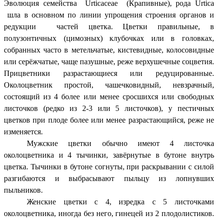
Эволюция семейства Urticaceae (Крапивные), рода Urtica
шла в основном по линии упрощения строения органов и
редукции частей цветка. Цветки правильные, в
полузонтичных (цимозных) клубочках или в головках,
собранных часто в метельчатые, кистевидные, колосовидные
или серёжчатые, чаще пазушные, реже верхушечные соцветия.
Прицветники разрастающиеся или редуцированные.
Околоцветник простой, чашечковидный, невзрачный,
состоящий из 4 более или менее сросшихся или свободных
листочков (редко из 2-3 или 5 листочков), у пестичных
цветков при плоде более или менее разрастающийся, реже не
изменяется.
Мужские цветки обычно имеют 4 листочка
околоцветника и 4 тычинки, завёрнутые в бутоне внутрь
цветка. Тычинки в бутоне согнуты, при раскрывании с силой
разгибаются и выбрасывают пыльцу из лопнувших
пыльников.
Женские цветки с 4, изредка с 5 листочками
околоцветника, иногда без него, гинецей из 2 плодолистиков.