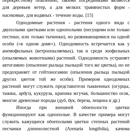
перекрестному опылению; такими посредниками являются
для деревьев ветер, а для мелких травянистых форм -
насекомые, для водяных - течение воды.
[15]
Однодомные растения - растения одного вида с
двуполыми цветками или однополыми (несущими или только
пестики, или только тычинки), но развивающимися на одной
особи («в одном доме»). Однодомность встречается как у
анемофильных (ветроопыляемых), так и среди зоофильных
(опыляемых животными) растений. Однодомность устраняет
автогамию (опыление рыльца пыльцой того же цветка), но не
предохраняет от гейтоногамии (опыления рыльца пыльцой
других цветов той же особи). Примером однодомных
растений могут служить представители тыквенных (огурцы,
тыквы, арбуз), кукуруза, крапива жгучая, большинство осок,
многие древесные породы (дуб, бук, береза, лещина и др.)
Иногда при внешней обоеполости цветки
функционируют как однополые. В качестве примера могут
служить кажущиеся обоеполыми цветки степных растений
песчанки длиннолистной (Аrenaria longifolia), качима