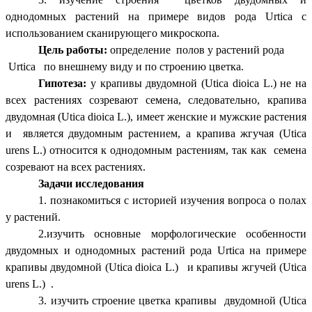
однодомных растений на примере видов рода Urtica с
использованием сканирующего микроскопа.
Цель работы:
определение полов у растений рода
Urtica по внешнему виду и по строению цветка.
Гипотеза:
у крапивы двудомной (Utica dioica L.) не на
всех растениях созревают семена, следовательно, крапива
двудомная (Utica dioica L.), имеет женские и мужские растения
и является двудомным растением, а крапива жгучая (Utica
urens L.) относится к однодомным растениям, так как семена
созревают на всех растениях.
Задачи исследования
1. познакомиться с историей изучения вопроса о полах
у растений.
2.изучить основные морфологические особенности
двудомных и однодомных растений рода Urtica на примере
крапивы двудомной (Utica dioica L.) и крапивы жгучей (Utica
urens L.) .
3. изучить строение цветка крапивы двудомной (Utica