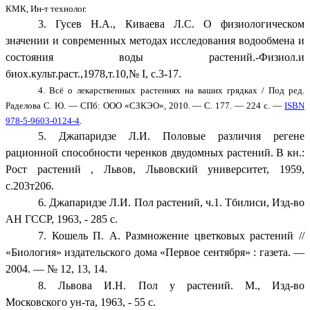
КМК, Ин-т технолог.
3. Гусев Н.А., Киваева Л.С. О физиологическом
значении и современных методах исследования водообмена и
состояния воды растений.-Физиол.и
биох.культ.раст.,1978,т.10,№ I, с.3-17.
4. Всё о лекарственных растениях на ваших грядках / Под ред.
Раделова С. Ю. — СПб: ООО «СЗКЭО», 2010. — С. 177. — 224 с. —
ISBN
978-5-9603-0124-4
.
5. Джапаридзе Л.И. Половые различия регене
рационной способности черенков двудомных растений. В кн.:
Рост растений , Львов, Львовский университет, 1959,
с.203т206.
6. Джапаридзе Л.И. Пол растений, ч.1. Тбилиси, Изд-во
АН ГССР, 1963, - 285 с.
7. Кошель П. А. Размножение цветковых растений //
«Биология» издательского дома «Первое сентября» : газета. —
2004. — № 12, 13, 14.
8. Львова И.Н. Пол у растений. М., Изд-во
Московского ун-та, 1963, - 55 с.