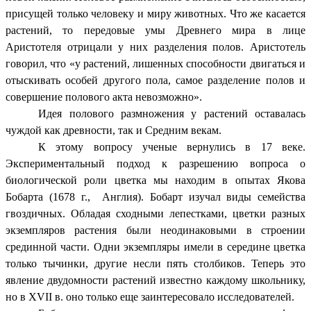
присущей только человеку и миру животных. Что же касается
растений, то передовые умы Древнего мира в лице
Аристотеля отрицали у них разделения полов. Аристотель
говорил, что «у растений, лишенных способности двигаться и
отыскивать особей другого пола, самое разделение полов и
совершение полового акта невозможно».
Идея полового размножения у растений оставалась
чуждой как древности, так и Средним векам.
К этому вопросу ученые вернулись в 17 веке.
Экспериментальный подход к разрешению вопроса о
биологической роли цветка мы находим в опытах Якова
Бобарта (1678 г., Англия). Бобарт изучал виды семейства
гвоздичных. Обладая сходными лепестками, цветки разных
экземпляров растения были неодинаковыми в строении
срединной части. Одни экземпляры имели в середине цветка
только тычинки, другие несли пять столбиков. Теперь это
явление двудомности растений известно каждому школьнику,
но в XVII в. оно только еще заинтересовало исследователей.