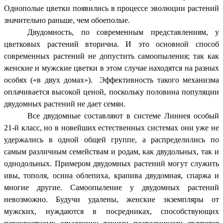
Однополые цветки появились в процессе эволюции растений
значительно раньше, чем обоеполые.
Двудомность, по современным представлениям, у
цветковых растений вторична.
И это основной способ
современных растений не допустить самоопыления; так как
женские и мужские цветки в этом случае находятся на разных
особях («в двух домах»).
Эффективность такого механизма
оплачивается высокой ценой, поскольку половина популяции
двудомных растений не дает семян.
Все двудомные составляют в системе Линнея особый
21-й класс, но в новейших естественных системах они уже не
удержались в одной общей группе, а распределились по
самым различным семействам и родам, как двудольных, так и
однодольных. Примером двудомных растений могут служить
ивы, тополя, осина облепиха, крапива двудомная, спаржа и
многие другие. Самоопыление у двудомных растений
невозможно. Будучи удалены, женские экземпляры от
мужских, нуждаются в посредниках, способствующих