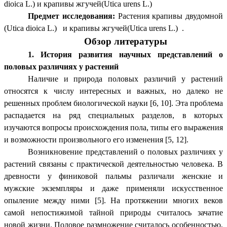
dioica L.) и крапивы жгучей(Utica urens L.)
Предмет исследования:
Растения крапивы двудомной
(Utica dioica L.) и крапивы жгучей(Utica urens L.) .
Обзор литературы
1. История развития научных представлений о
половых различиях у растений
Наличие и природа половых различий у растений
относятся к числу интересных и важных, но далеко не
решенных проблем биологической науки [6, 10]. Эта проблема
распадается на ряд специальных разделов, в которых
изучаются вопросы происхождения пола, типы его выражения
и возможности произвольного его изменения [5, 12].
Возникновение представлений о половых различиях у
растений связаны с практической деятельностью человека. В
древности у финиковой пальмы различали женские и
мужские экземпляры и даже применяли искусственное
опыление между ними [5]. На протяжении многих веков
самой непостижимой тайной природы считалось зачатие
новой жизни. Половое размножение считалось особенностью,