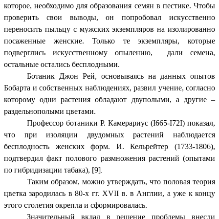
которое, необходимо для образования семян в пестике. Чтобы
проверить свои выводы, он попробовал искусственно
переносить пыльцу с мужских экземпляров на изолированно
посаженные женские. Только те экземпляры, которые
подверглись искусственному опылению, дали семена,
остальные остались бесплодными.
Ботаник Джон Рей, основываясь на данных опытов
Бобарта и собственных наблюдениях, развил учение, согласно
которому одни растения обладают двуполыми, а другие –
раздельнополыми цветами.
Профессор ботаники Р. Камерариус (I665-I72I) показал,
что при изоляции двудомных растений наблюдается
бесплодность женских форм. И. Кельрейтер (1733-1806),
подтвердил факт полового размножения растений (опытами
по гибридизации табака), [9]
.
Таким образом, можно утверждать, что половая теория
цветка зародилась в 80-х гг. XVII в. в Англии, а уже к концу
этого столетия окрепла и сформировалась.
Значительный вклад в решение проблемы внесли