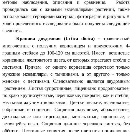
методы наблюдения, описания и сравнения. Работа
проводилась как с живыми экземплярами растений, также
использовался гербарный материал, фотографии и рисунки. В
ходе проведенного исследования были получены следующие
сведения.
-
Крапива двудомная (Urtica dioica)
травянистый
многолетник с ползучим корневищем и прямостоячим 4-
гранным стеблем до 100-120 см высотой.
Имеет ветвистые
корневища, желтоватого цвета, от которых отрастают стебли с
листьями. Причем от одного корневища отрастают только
мужские экземпляры, с тычинками, а от другого - только
женские, с пестиками. Следовательно, является двудомным
растением. Листья супротивные, яйцевидно-продолговатые,
по краю крупнозубчатые, черешковые, покрыты, как и стебли,
жесткими жгучими волосками. Цветки мелкие, зеленоватые,
собранные в соцветия. Соцветия пазушные, абрактеозные,
дихазиальные или тирсоидные, метельчатые, однополые, с
ветвящейся осью. Соцветия длиннее черешков листьев, без
обёртки. Пестичные соцветия после цветения поникающие.