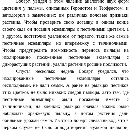
Бобарт, увидел в этом явлении аналогию двух форм
цветения у пальмы, описанных Геродотом и Теофрастом, и
заподозрил в замеченных им различиях половые признаки
растения. Чтобы проверить свою догадку, в одном конце
своего сада он посадил экземпляры с пестичными цветами, а
в другом, достаточно удаленном от первого, такие же самые
пестичные экземпляры, но вперемежку с тычиночными.
Чтобы предупредить возможность переноса пыльцы на
изолированно посаженные пестичные экземпляры с
дикорастущих растений, удалил растения росшие поблизости.
Спустя несколько недель Бобарт убедился, что
изолированные пестичные экземпляры остались
бесплодными, не дали семян. А ранее на рыльцах пестиков
этих цветков не было никаких следов пыльцы. Зато там, где
пестичные экземпляры были посажены вместе с
тычиночными, на клейких рыльцах сначала можно было
наблюдать оранжевую пыльцу, а потом растения дали
обильный урожай семян. Из этого Бобарт сделал вывод, что в
первом случае не было оплодотворения мужской пыльцой,