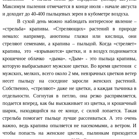
Максимум пыления отмечается в конце июля - начале августа
и доходит до 40-400 пыльцевых зерен в кубометре воздуха.
В сухой день можно наблюдать интересное явление –
«стрельба» крапивы. «Стреляющих» растений в природе
немало: например, анютины глазки или кислица, они
стреляют семенами, а крапива – пыльцой. Когда «стреляет»
крапива, это «взрываются» цветки, и в воздух поднимается
крошечное облачко «дыма». «Дым» - это пыльца крапивы,
которую выбрасывают мужские цветки. Во время цветения с
мужских, мелких, всего около 2 мм, невзрачных цветков ветер
несет пыльцу на соседние заросли женских растений.
Собственно, «стреляют» даже не цветки, а каждая тычинка в
отдельности. Согнутая в петлю, она резко распрямляется,
подается вперед, как бы выскакивает из цветка, и крошечный
шарик, находящийся на ее конце, с силой лопается. Такая
стрельба помогает пыльце лучше рассеиваться. А это очень
важно, ведь крапива опыляется не насекомыми, а ветром. И
чтобы попасть на женские цветки, пылинкам приходится