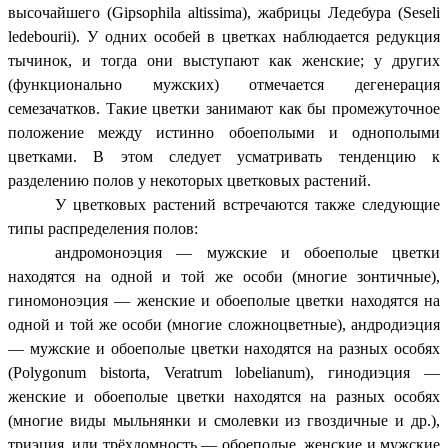
высочайшего (Gipsophila altissima), жабрицы Ледебура (Seseli
ledebourii). У одних особей в цветках наблюдается редукция
тычинок, и тогда они выступают как женские; у других
(функционально мужских) отмечается дегенерация
семезачатков. Такие цветки занимают как бы промежуточное
положение между истинно обоеполыми и однополыми
цветками. В этом следует усматривать тенденцию к
разделению полов у некоторых цветковых растений.
У цветковых растений встречаются также следующие
типы распределения полов:
андромоноэция — мужские и обоеполые цветки
находятся на одной и той же особи (многие зонтичные),
гиномоноэция — женские и обоеполые цветки находятся на
одной и той же особи (многие сложноцветные), андродиэция
— мужские и обоеполые цветки находятся на разных особях
(Polygonum bistorta, Veratrum lobelianum), гинодиэция —
женские и обоеполые цветки находятся на разных особях
(многие виды мыльнянки и смолевки из гвоздичные и др.),
триэция, или трёхдомность — обоеполые, женские и мужские