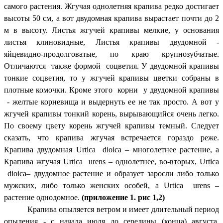
самого растения. Жгучая однолетняя крапива редко достигает
высоты 50 см, а вот двудомная крапива вырастает почти до 2
м в высоту. Листья жгучей крапивы мелкие, у основания
листья клиновидные, Листья крапивы двудомной -
яйцевидно-продолговатые, по краю крупнозубчатые.
Отличаются также формой соцветия. У двудомной крапивы
тонкие соцветия, то у жгучей крапивы цветки собраны в
плотные комочки. Кроме этого корни у двудомной крапивы
- желтые корневища и выдернуть ее не так просто. А вот у
жгучей крапивы тонкий корень, вырывающийся очень легко.
По своему цвету корень жгучей крапивы темный. Следует
сказать, что крапива жгучая встречается гораздо реже.
Крапива двудомная Urtica dioica – многолетнее растение, а
Крапива жгучая Urtica urens – однолетнее, во-вторых, Urtica
dioica– двудомное растение и образует заросли либо только
мужских, либо только женских особей, а Urtica urens –
растение однодомное.
(приложение 1. рис 1,2)
Крапива опыляется ветром и имеет длительный период
опыления - с начала июля до середины (конца) августа.