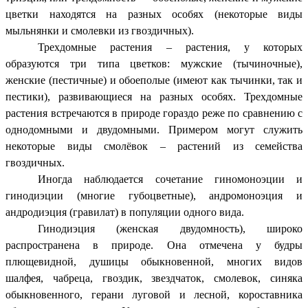
цветки находятся на разных особях (некоторые виды
мыльнянки и смолевки из гвоздичных).
Трехдомные растения – растения, у которых
образуются три типа цветков: мужские (тычиночные),
женские (пестичные) и обоеполые (имеют как тычинки, так и
пестики), развивающиеся на разных особях. Трехдомные
растения встречаются в природе гораздо реже по сравнению с
однодомными и двудомными. Примером могут служить
некоторые виды смолёвок – растений из семейства
гвоздичных.
Иногда наблюдается сочетание гиномоноэции и
гинодиэции (многие губоцветные), андромоноэция и
андродиэция (гравилат) в популяции одного вида.
Гинодиэция (женская двудомность), широко
распространена в природе. Она отмечена у будры
плющевидной, душицы обыкновенной, многих видов
шалфея, чабреца, гвоздик, звездчаток, смолевок, синяка
обыкновенного, герани луговой и лесной, короставника