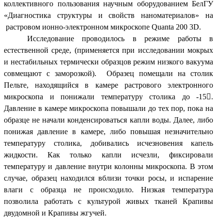
коллективного пользования научным оборудованием БелГУ
«Диагностика структуры и свойств наноматериалов» на
растровом ионно-электронном микроскопе Quanta 200 3D.
Исследование проводилось в режиме работы в
естественной среде, (применяется при исследовании мокрых
и нестабильных термически образцов режим низкого вакуума
совмещают с заморозкой). Образец помещали на столик
Пельте, находящийся в камере растрового электронного
микроскопа и понижали температуру столика до -15

.
Давление в камере микроскопа повышали до тех пор, пока на
образце не начали конденсироваться капли воды. Далее, либо
понижая давление в камере, либо повышая незначительно
температуру столика, добивались исчезновения капель
жидкости. Как только капли исчезли, фиксировали
температуру и давление внутри колонны микроскопа. В этом
случае, образец находился вблизи точки росы, и испарение
влаги с образца не происходило. Низкая температура
позволила работать с культурой живых тканей Крапивы
двудомной и Крапивы жгучей.