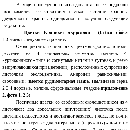
В ходе проведенного исследования более подробно
познакомились со строением цветков растений крапивы
двудомной и крапивы однодомной и получили следующие
результаты.
Цветки Крапивы двудомной (Urtica dioica
L.)
имеют следующее строение:
Околоцветник тычиночных цветков сростнолистный,
рассечён на 4 одинаковых сегмента; тычинок 4,
«уртикоидного» типа (с согнутыми нитями в бутонах, и резко
выпрямляющихся при цветении), расположенных супротивно
листочкам околоцветника. Андроцей равносильный,
свободный; имеется рудиментарная завязь. Пыльцевые зерна
2-3-4-поровые, мелкие, сфероидальные, гладкие
.(приложение
2, фото 1, 2,3)
Пестичные цветки со свободным околоцветником из 4
листочков: два дорсальных (внутренних) листочка после
цветения разрастаются и достигают размеров плода, но почти
плоские, не вздутые; два латеральных (наружных) - почти не
изменяются. Стаминодии отсутствуют. Завязь верхняя,