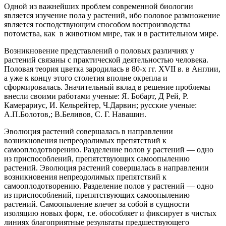
Одной из важнейших проблем современной биологии
является изучение пола у растений, ибо половое размножение
является господствующим способом воспроизводства
потомства, как в животном мире, так и в растительном мире.
Возникновение представлений о половых различиях у
растений связаны с практической деятельностью человека.
Половая теория цветка зародилась в 80-х гг. XVII в. в Англии,
а уже к концу этого столетия вполне окрепла и
сформировалась. Значительный вклад в решение проблемы
внесли своими работами ученые: Я. Бобарт, Д Рей, Р.
Камерариус, И. Кельрейтер, Ч.Дарвин; русские ученые:
А.П.Болотов,; В.Беливов, С. Г. Навашин.
Эволюция растений совершалась в направлении
возникновения непреодолимых препятствий к
самооплодотворению. Разделение полов у растений — одно
из приспособлений, препятствующих самоопылению
растений. Эволюция растений совершалась в направлении
возникновения непреодолимых препятствий к
самооплодотворению. Разделение полов у растений — одно
из приспособлений, препятствующих самоопылению
растений. Самоопыление влечет за собой в сущности
изоляцию новых форм, т.е. обособляет и фиксирует в чистых
линиях благоприятные результаты предшествующего