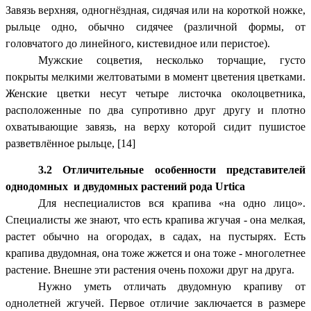
Завязь верхняя, одногнёздная, сидячая или на короткой ножке,
рыльце одно, обычно сидячее (различной формы, от
головчатого до линейного, кистевидное или перистое).
Мужские соцветия, несколько торчащие, густо
покрыты мелкими желтоватыми в момент цветения цветками.
Женские цветки несут четыре листочка околоцветника,
расположенные по два супротивно друг другу и плотно
охватывающие завязь, на верху которой сидит пушистое
разветвлённое рыльце, [14]
3.2 Отличительные особенности представителей
однодомных и двудомных растений рода Urtica
Для неспециалистов вся крапива «на одно лицо».
Специалисты же знают, что есть крапива жгучая - она мелкая,
растет обычно на огородах, в садах, на пустырях. Есть
крапива двудомная, она тоже жжется и она тоже - многолетнее
растение. Внешне эти растения очень похожи друг на друга.
Нужно уметь отличать двудомную крапиву от
однолетней жгучей. Первое отличие заключается в размере