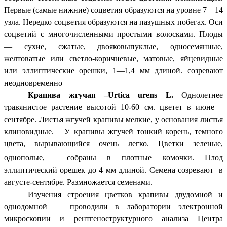
Первые (самые нижние) соцветия образуются на уровне 7—14
узла. Нередко соцветия образуются на пазушных побегах. Оси
соцветий с многочисленными простыми волосками. Плоды
— сухие, сжатые, двояковыпуклые, односемянные,
желтоватые или светло-коричневые, матовые, яйцевидные
или эллиптические орешки, 1—1,4 мм длиной. созревают
неодновременно
Крапива жгучая –Urtica urens L.
Однолетнее
травянистое растение высотой 10-60 см. цветет в июне –
сентябре. Листья жгучей крапивы мелкие, у основания листья
клиновидные. У крапивы жгучей тонкий корень, темного
цвета, вырывающийся очень легко. Цветки зеленые,
однополые,
собраны в плотные комочки. Плод
эллиптический орешек до 4 мм длиной. Семена созревают в
августе-сентябре. Размножается семенами.
Изучения строения цветков крапивы двудомной и
однодомной проводили в лаборатории электронной
микроскопии и рентгеноструктурного анализа Центра