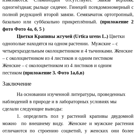
одногнёздная; рыльце сидячее. Гинецей псевдомономерный с
полной редукцией второй завязи. Семязачаток ортотропный,
базально или суббазально прикреплённый.
(приложение 2
фото Фото 4а, б, 5 )
Цветки Крапивы жгучей (Urtica urens L.)
Цветки
однополые находятся на одном растении. Мужские – с
четырехраздельным околоцветником и 4 тычинками. Женские
– с околоцветником из 4 листиков и одним пестиком
Женские – с околоцветником из 4 листиков и одним
пестиком
(приложение 3. Фото 1а,б,в)
Заключение
На основании изученной литературы, проведенных
наблюдений в природе и в лабораторных условиях мы
сделали следующие выводы:
1. определить пол у растений крапивы двудомной
можно по внешнему виду. Женские и мужские растения
отличаются по строению соцветий, у женских они более