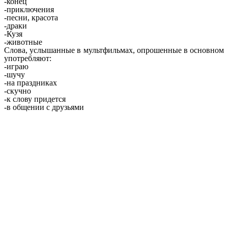
-конец
-приключения
-песни, красота
-драки
-Кузя
-животные
Слова, услышанные в мультфильмах, опрошенные в основном
употребляют:
-играю
-шучу
-на праздниках
-скучно
-к слову придется
-в общении с друзьями