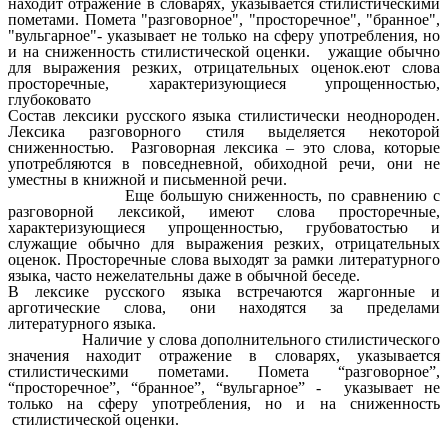
находит отражение в словарях, указывается стилистическими
пометами. Помета "разговорное", "просторечное", "бранное",
"вульгарное"- указывает не только на сферу употребления, но
и на сниженность стилистической оценки. ужащие обычно
для выражения резких, отрицательных оценок.еют слова
просторечные, характеризующиеся упрощенностью,
глубоковато
Состав лексики русского языка стилистически неоднороден.
Лексика разговорного стиля выделяется некоторой
сниженностью. Разговорная лексика – это слова, которые
употребляются в повседневной, обиходной речи, они не
уместны в книжной и письменной речи.
Еще большую сниженность, по сравнению с
разговорной лексикой, имеют слова просторечные,
характеризующиеся упрощенностью, грубоватостью и
служащие обычно для выражения резких, отрицательных
оценок. Просторечные слова выходят за рамки литературного
языка, часто нежелательны даже в обычной беседе.
В лексике русского языка встречаются жаргонные и
арготические слова, они находятся за пределами
литературного языка.
Наличие у слова дополнительного стилистического
значения находит отражение в словарях, указывается
стилистическими пометами. Помета “разговорное”,
“просторечное”, “бранное”, “вульгарное” - указывает не
только на сферу употребления, но и на сниженность
стилистической оценки.