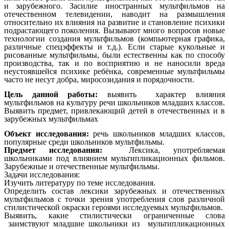
и зарубежного. Засилие иностранных мультфильмов на
отечественном телевидении, наводит на размышления
относительно их влияния на развитие и становление психики
подрастающего поколения. Вызывают много вопросов новые
технологии создания мультфильмов (компьютерная графика,
различные спецэффекты и т.д.). Если старые кукольные и
рисованные мультфильмы, были естественны как по способу
производства, так и по восприятию и не наносили вреда
неустоявшейся психике ребёнка, современные мультфильмы
часто не несут добра, миросозидания и порядочности.
Цель данной работы:
выявить характер влияния
мультфильмов на культуру речи школьников младших классов.
Выявить предмет, привлекающий детей в отечественных и в
зарубежных мультфильмах
Объект исследования:
речь школьников младших классов,
популярные среди школьников мультфильмы.
Предмет исследования:
Лексика, употребляемая
школьниками под влиянием мультипликационных фильмов.
Зарубежные и отечественные мультфильмы.
Задачи исследования:
Изучить литературу по теме исследования.
Определить состав лексики зарубежных и отечественных
мультфильмов с точки зрения употребления слов различной
стилистической окраски героями исследуемых мультфильмов.
Выявить, какие стилистически ограниченные слова
заимствуют младшие школьники из мультипликационных