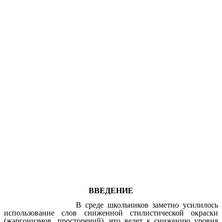
ВВЕДЕНИЕ
В среде школьников заметно усилилось
использование слов сниженной стилистической окраски
(жаргонизмов, просторечий), что ведет к снижению уровня