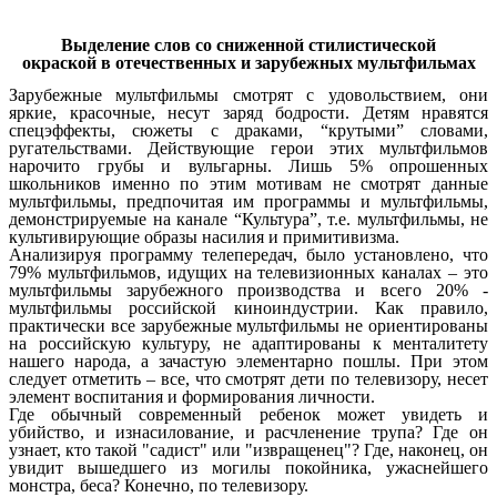
Выделение слов со сниженной стилистической
окраской в отечественных и зарубежных мультфильмах
Зарубежные мультфильмы смотрят с удовольствием, они
яркие, красочные, несут заряд бодрости. Детям нравятся
спецэффекты, сюжеты с драками, “крутыми” словами,
ругательствами. Действующие герои этих мультфильмов
нарочито грубы и вульгарны. Лишь 5% опрошенных
школьников именно по этим мотивам не смотрят данные
мультфильмы, предпочитая им программы и мультфильмы,
демонстрируемые на канале “Культура”, т.е. мультфильмы, не
культивирующие образы насилия и примитивизма.
Анализируя программу телепередач, было установлено, что
79% мультфильмов, идущих на телевизионных каналах – это
мультфильмы зарубежного производства и всего 20% -
мультфильмы российской киноиндустрии. Как правило,
практически все зарубежные мультфильмы не ориентированы
на российскую культуру, не адаптированы к менталитету
нашего народа, а зачастую элементарно пошлы. При этом
следует отметить – все, что смотрят дети по телевизору, несет
элемент воспитания и формирования личности.
Где обычный современный ребенок может увидеть и
убийство, и изнасилование, и расчленение трупа? Где он
узнает, кто такой "садист" или "извращенец"? Где, наконец, он
увидит вышедшего из могилы покойника, ужаснейшего
монстра, беса? Конечно, по телевизору.