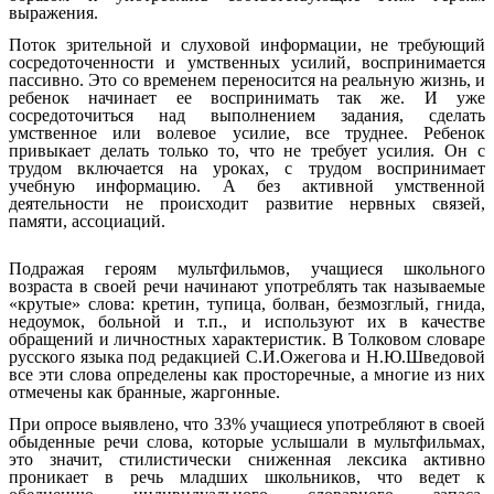
выражения.
Поток зрительной и слуховой информации, не требующий
сосредоточенности и умственных усилий, воспринимается
пассивно. Это со временем переносится на реальную жизнь, и
ребенок начинает ее воспринимать так же. И уже
сосредоточиться над выполнением задания, сделать
умственное или волевое усилие, все труднее. Ребенок
привыкает делать только то, что не требует усилия. Он с
трудом включается на уроках, с трудом воспринимает
учебную информацию. А без активной умственной
деятельности не происходит развитие нервных связей,
памяти, ассоциаций.
Подражая героям мультфильмов, учащиеся школьного
возраста в своей речи начинают употреблять так называемые
«крутые» слова: кретин, тупица, болван, безмозглый, гнида,
недоумок, больной и т.п., и используют их в качестве
обращений и личностных характеристик. В Толковом словаре
русского языка под редакцией С.И.Ожегова и Н.Ю.Шведовой
все эти слова определены как просторечные, а многие из них
отмечены как бранные, жаргонные.
При опросе выявлено, что 33% учащиеся употребляют в своей
обыденные речи слова, которые услышали в мультфильмах,
это значит, стилистически сниженная лексика активно
проникает в речь младших школьников, что ведет к