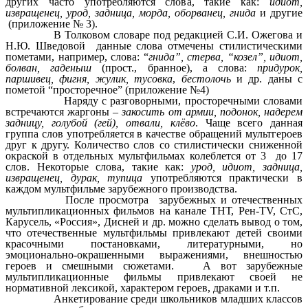
других часто употребляются слова, такие как:
идиот,
извращенец, урод, задница, морда, оборванец, гнида
и другие
(приложение № 3).
В Толковом словаре под редакцией С.И. Ожегова и
Н.Ю. Шведовой данные слова отмечены стилистическими
пометами, например, слова: “
гнида”,
стерва, “козел”, идиот,
болван, гаденыш
(прост., бранное), а слова:
придурок,
паршивец, фигня, жулик, тусовка
,
бестолочь
и др. даны с
пометой “просторечное” (приложение №4)
Наряду с разговорными, просторечными словами
встречаются жаргоны –
закосить от армии, подонок, надерем
задницу, голубой (гей), отвали, клёво
. Чаще всего данная
группа слов употребляется в качестве обращений мультгероев
друг к другу. Количество слов со стилистически сниженной
окраской в отдельных мультфильмах колеблется от 3 до 17
слов. Некоторые слова, такие как:
урод, идиот, задница,
извращенец, дурак, тупица
употребляются практически в
каждом мультфильме зарубежного производства.
После просмотра зарубежных и отечественных
мультипликационных фильмов на канале ТНТ, Рен-ТV, СтС,
Карусель, «Россия», Дисней и др. можно сделать вывод о том,
что отечественные мультфильмы привлекают детей своими
красочными постановками, литературными, но
эмоционально-окрашенными выражениями, внешностью
героев и смешными сюжетами. А вот зарубежные
мультипликационные фильмы привлекают своей не
нормативной лексикой, характером героев, драками и т.п.
Анкетирование среди школьников младших классов