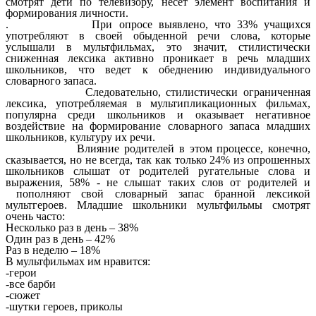
смотрят дети по телевизору, несет элемент воспитания и
формирования личности.
. При опросе выявлено, что 33% учащихся
употребляют в своей обыденной речи слова, которые
услышали в мультфильмах, это значит, стилистически
сниженная лексика активно проникает в речь младших
школьников, что ведет к обеднению индивидуального
словарного запаса.
Следовательно, стилистически ограниченная
лексика, употребляемая в мультипликационных фильмах,
популярна среди школьников и оказывает негативное
воздействие на формирование словарного запаса младших
школьников, культуру их речи.
Влияние родителей в этом процессе, конечно,
сказывается, но не всегда, так как только 24% из опрошенных
школьников слышат от родителей ругательные слова и
выражения, 58% - не слышат таких слов от родителей и
пополняют свой словарный запас бранной лексикой
мультгероев. Младшие школьники мультфильмы смотрят
очень часто:
Несколько раз в день – 38%
Один раз в день – 42%
Раз в неделю – 18%
В мультфильмах им нравится:
-герои
-все барби
-сюжет
-шутки героев, приколы