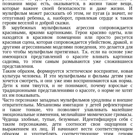
познании мира: есть, оказывается, в жизни такие вещи,
которые важнее своей безопасности и даже жизни. И
мультфильм может рассказать об этом, не пугая (а значит, не
отпугивая) ребенка, а, наоборот, привлекая сердце к таким
героям веселой и доброй сказки.
В зарубежных мультфильмах агрессия сопровождается
красивыми, яркими картинками. Герои красиво одеты, или
находятся в красивом помещении или просто рисуется
красивая сцена, которая сопровождается убийством, дракой, и
другими агрессивными моделями поведения, это делается для
того чтобы мультфильм притягивал. Т.к. если на основе уже
имеющихся представлений о красоте вливать картинки
садизма, то этим самым размываются уже сложившиеся
представления.
Таким образом, формируется эстетическое восприятие, новая
культура человека. И эти мультфильмы и фильмы детям уже
хочется смотреть, и они уже ими воспринимаются как норма.
Дети к ним тянутся, и не понимают, почему взрослые с
традиционными представлениями о красоте, о норме не хотят
их им показывать.
Часто персонажи западных мультфильмов уродливы и внешне
отвратительны. Механизмы имитации у детей рефлекторные
и такие тонкие, что позволяют улавливать малейшие
эмоциональные изменения, мельчайшие мимические гримасы.
Чудища злобные, тупые, безумные. Идентифицируя себя с
таким персонажами, дети соотносят свои ощущения с
выражением их лиц. И начинают вести соответствующим
образом и употреблять соответствующие этим героям