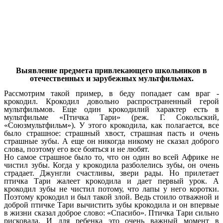
Выявление предмета привлекающего школьников в
отечественных и зарубежных мультфильмах.
Рассмотрим такой пример, в беду попадает сам враг -
крокодил. Крокодил довольно распространенный герой
мультфильмов. Еще один крокодилий характер есть в
мультфильме «Птичка Тари» (реж. Г. Сокольский,
«Союзмультфильм»). У этого крокодила, как полагается, все
было страшное: страшный хвост, страшная пасть и очень
страшные зубы. А еще он никогда никому не сказал доброго
слова, поэтому его все бояться и не любят.
Но самое страшное было то, что он один во всей Африке не
чистил зубы. Когда у крокодила разболелись зубы, он очень
страдает. Джунгли счастливы, звери рады. Но прилетает
птичка Тари жалеет крокодила и дает первый урок. А
крокодил зубы не чистил потому, что лапы у него коротки.
Поэтому крокодил и был такой злой. Ведь стоило отважной и
доброй птичке Тари вычистить зубы крокодила и он впервые
в жизни сказал доброе слово: «Спасибо». Птичка Тари сильно
рисковала. И для ребенка это очень важный момент в