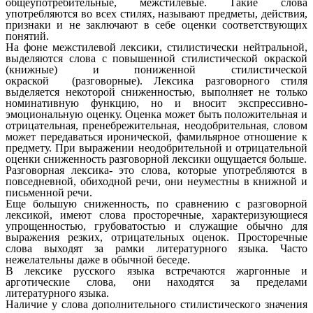
общеупотребительные, межстилевые. Такие слова
употребляются во всех стилях, называют предметы, действия,
признаки и не заключают в себе оценки соответствующих
понятий.
На фоне межстилевой лексики, стилистически нейтральной,
выделяются слова с повышенной стилистической окраской
(книжные) и пониженной стилистической
окраской (разговорные). Лексика разговорного стиля
выделяется некоторой сниженностью, выполняет не только
номинативную функцию, но и вносит экспрессивно-
эмоциональную оценку. Оценка может быть положительная и
отрицательная, пренебрежительная, неодобрительная, словом
может передаваться иронической, фамильярное отношение к
предмету. При выражении неодобрительной и отрицательной
оценки сниженность разговорной лексики ощущается больше.
Разговорная лексика- это слова, которые употребляются в
повседневной, обиходной речи, они неуместны в книжной и
письменной речи.
Еще большую сниженность, по сравнению с разговорной
лексикой, имеют слова просторечные, характеризующиеся
упрощенностью, грубоватостью и служащие обычно для
выражения резких, отрицательных оценок. Просторечные
слова выходят за рамки литературного языка. Часто
нежелательны даже в обычной беседе.
В лексике русского языка встречаются жаргонные и
арготические слова, они находятся за пределами
литературного языка.
Наличие у слова дополнительного стилистического значения