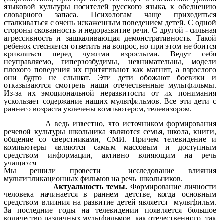
языковой культуры носителей русского языка, к обеднению
словарного запаса. Психологам чаще приходиться
сталкиваться с очень искаженным поведением детей. С одной
стороны скованность и недоразвитие речи. С другой - сильная
агрессивность и зашкаливающая демонстративность. Такой
ребенок стесняется ответить на вопрос, но при этом не боится
кривляться перед чужими взрослыми. Ведут себя
неуправляемо, гипервозбудимы, невнимательны, модели
плохого поведения их притягивают как магнит, а взрослого
они будто не слышат. Эти дети обожают боевики и
отказываются смотреть наши отечественные мультфильмы.
Из-за их эмоциональной неразвитости от их понимания
ускользает содержание наших мультфильмов. Все эти дети с
раннего возраста увлечены компьютером, телевизором.
А ведь известно, что источником формирования
речевой культуры школьника являются семья, школа, книги,
общение со сверстниками, СМИ. Причем телевидение и
компьютеры являются самым массовым и доступным
средством информации, активно влияющим на речь
учащихся.
Мы решили провести исследование влияния
мультипликационных фильмов на речь школьников.
Актуальность темы.
Формирование личности
человека начинается в раннем детстве, когда основным
средством влияния на развитие детей является мультфильм.
За последние годы на телевидении появляется большое
количество различных мультфильмов, как отечественного, так