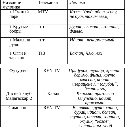
Название
Телеканал
Лексика
мультика
Южный
MTV
Козел, Урод, иди в жопу,
парк
не будь таким геем,
Крутые
тнт
Дурак , сволочь, скотина,
бобры
факью.
Малыши
тнт
Идиот , ненормальный
рулят
Огги и
Тв3
Баклан, Чмо, лох
тараканы
Футурама
REN TV
Придурок, тупица, кретин,
дерьмо, фигня, круто,
классно, идиот,
извращенец, “голубой”,
бестолочь,
Дисней-клуб
1 Канал
Классно, прикольно
Мадагаскар-2
Опупенно, идиот,
прикольно,
Симпсоны
REN TV
Выпивка, круто, хиппи,
дурак, идиот, болван,
тупица, отвали, задница,
жулик, “козел”,
извращенцы, урод,