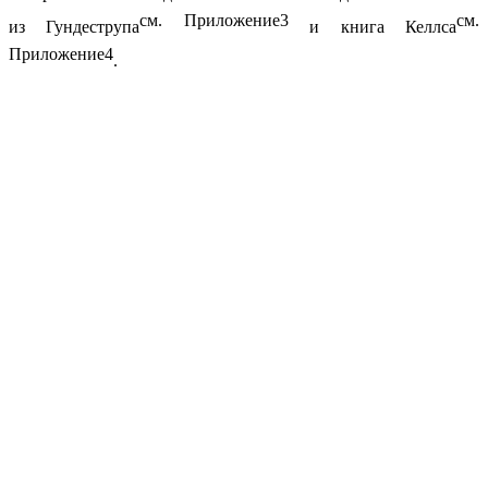
см. Приложение3
см.
из Гундеструпа
и книга Келлса
Приложение4
.