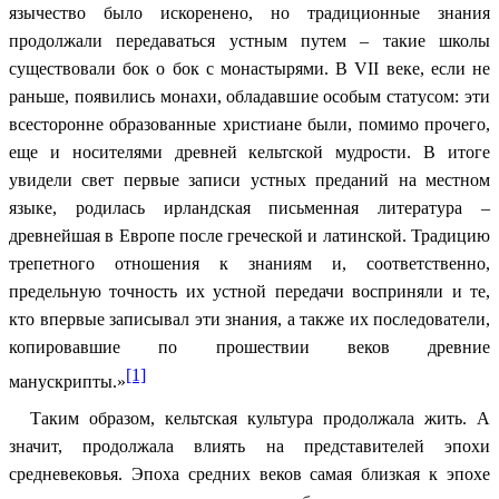
язычество было искоренено, но традиционные знания
продолжали передаваться устным путем – такие школы
существовали бок о бок с монастырями. В VII веке, если не
раньше, появились монахи, обладавшие особым статусом: эти
всесторонне образованные христиане были, помимо прочего,
еще и носителями древней кельтской мудрости. В итоге
увидели свет первые записи устных преданий на местном
языке, родилась ирландская письменная литература –
древнейшая в Европе после греческой и латинской. Традицию
трепетного отношения к знаниям и, соответственно,
предельную точность их устной передачи восприняли и те,
кто впервые записывал эти знания, а также их последователи,
копировавшие по прошествии веков древние
[1]
манускрипты.»
Таким образом, кельтская культура продолжала жить. А
значит, продолжала влиять на представителей эпохи
средневековья. Эпоха средних веков самая близкая к эпохе