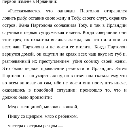
первой измене в Ирландии:
«Рассказывается, что однажды Партолон отправился
ловить рыбу, оставив свою жену и Тобу, своего слугу, охранять
остров. Жена Партолона соблазнила Тобу, и так в Ирландии
случилась первая супружеская измена. Когда совершили они
этот грех, их охватила великая жажда, так что пили они из
всех чаш Партолона и не могли ее утолить. Когда Партолон
вернулся домой, он ощутил на краях всех чаш вкус их губ и,
разгневанный их преступлением, убил собачку своей жены.
Это было первое проявление ревности в Ирландии. Затем
Партолон начал укорять жену, но в ответ она сказала ему, что
во всем виноват он сам, ибо не могли они поступить иначе,
оказавшись в подобной ситуации: произошло то, что и
должно было произойти:
Мед с женщиной, молоко с кошкой,
Пищу со щедрым, мясо с ребенком,
мастера с острым резцом —