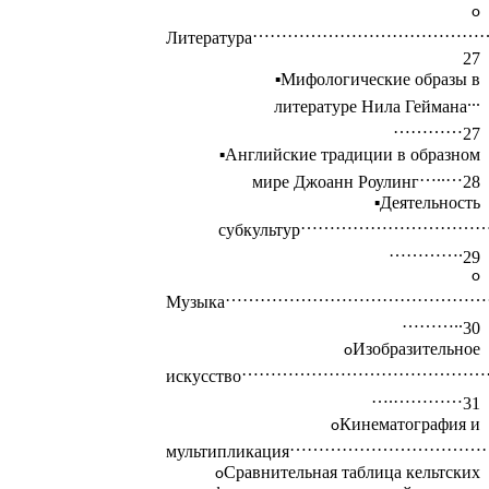
…………………………………
Литература
27
Мифологические образы в
...
литературе Нила Геймана
…………
27
Английские традиции в образном
…..…
мире Джоанн Роулинг
28
Деятельность
……………………………
субкультур
………….
29
………………………………………
Музыка
………..
30
Изобразительное
……………………………………
искусство
….…………
31
Кинематография и
……………………………
мультипликация
Сравнительная таблица кельтских