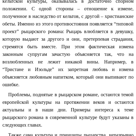
кельтской культуры, оказывалась в достаточно спорном
положении. С одной стороны – отношение к измене,
полученное в наследство от кельтов, с другой – христианские
обеты. Именно из этого противостояния появляется “типовой
проект” рыцарского романа: Рыцарь влюбляется в девушку,
которую выдают за другого и они, претерпевая страдания,
стремятся быть вместе. При этом фактическая измена
законным супругам зачастую объясняется так, что на
возлюбленных не лежит никакой вины. Например, в
“Тристане и Изольде” их запретная любовь и измена
объясняется любовным напитком, который они выпивают по
ошибке.
Проблемы, поднятые в рыцарском романе, остаются темой
европейской культуры на протяжении веков и остаются
актуальны и в наши дни. Примеры интереса к теме
рыцарского романа в современной культуре будут указаны в
следующих главах.
Также сама культура и принципы рыцарства, неразрывно