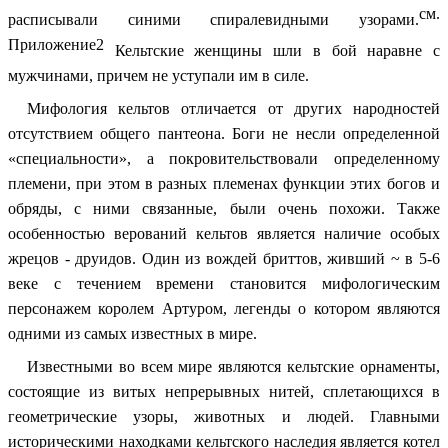
см.
расписывали синими спиралевидными узорами.
Приложение2
Кельтские женщины шли в бой наравне с
мужчинами, причем не уступали им в силе.
Мифология кельтов отличается от других народностей
отсутствием общего пантеона. Боги не несли определенной
«специальности», а покровительствовали определенному
племени, при этом в разных племенах функции этих богов и
обряды, с ними связанные, были очень похожи. Также
особенностью верований кельтов является наличие особых
жрецов - друидов. Один из вождей бриттов, живший ~ в 5-6
веке с течением времени становится мифологическим
персонажем королем Артуром, легенды о котором являются
одними из самых известных в мире.
Известными во всем мире являются кельтские орнаменты,
состоящие из витых непрерывных нитей, сплетающихся в
геометрические узоры, животных и людей. Главными
историческими находками кельтского наследия является котел