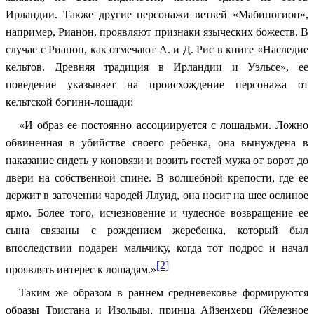
Ирландии. Также другие персонажи ветвей «Мабиногион»,
например, Рианон, проявляют признаки языческих божеств. В
случае с Рианон, как отмечают А. и Д. Рис в книге «Наследие
кельтов. Древняя традиция в Ирландии и Уэльсе», ее
поведение указывает на происхождение персонажа от
кельтской богини-лошади:
«И образ ее постоянно ассоциируется с лошадьми. Ложно
обвиненная в убийстве своего ребенка, она вынуждена в
наказание сидеть у коновязи и возить гостей мужа от ворот до
двери на собственной спине. В волшебной крепости, где ее
держит в заточении чародей Ллуид, она носит на шее ослиное
ярмо. Более того, исчезновение и чудесное возвращение ее
сына связаны с рождением жеребенка, который был
впоследствии подарен мальчику, когда тот подрос и начал
[2]
проявлять интерес к лошадям.»
Таким же образом в раннем средневековье формируются
образы Тристана и Изольды, принца Айзенхерц (Железное