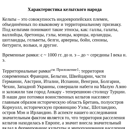
Характеристика кельтского народа
Кельты – это совокупность индоевропейских племен,
объединённых по языковому и территориальному признаку.
Под кельтами понимают такие этносы, как: галлы, галаты,
валлийцы, бретонцы, гэлы, мэнцы, корнцы, ирландцы,
шотландцы, гельветы, белги, арверны, бойи, сеноны,
битуриги, вольки, и другие.
Временные рамки: с ~ 1000 гг. до н. э – до ~ середины I века н.
э.
см. Приложение1
Территориальные рамки
: территория
современных Франции, Бельгии, Швейцарии, части
Германии, Австрии, Италии, Испании, Венгрии, Болгарии,
Чехии, Западной Украины, совершали набеги на Малую Азию
и заложили там город Анкару - теперешнюю столицу Турции.
В наши дни потомки воинственных кельтов населяют
главным образом историческую область Бретань, полуостров
Корнуолл, историческую провинцию Уэльс, Шотландию,
остров Мэн и Ирландию. В аспекте нашего исследования
значительным фактом является то, что территория расселения
кельтов находилась в Европе, а значит внесла значительный
вклад в формирование культуры и миропонимания населения