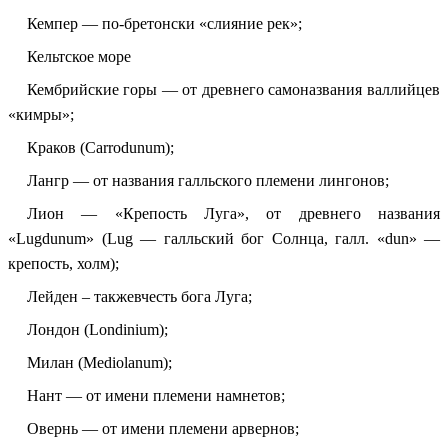
Кемпер — по-бретонски «слияние рек»;
Кельтское море
Кембрийские горы — от древнего самоназвания валлийцев
«кимры»;
Краков (Carrodunum);
Лангр — от названия галльского племени лингонов;
Лион — «Крепость Луга», от древнего названия
«Lugdunum» (Lug — галльский бог Солнца, галл. «dun» —
крепость, холм);
Лейден – такжевчесть бога Луга;
Лондон (Londinium);
Милан (Mediolanum);
Нант — от имени племени намнетов;
Овернь — от имени племени арвернов;