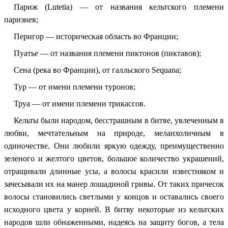
Париж (Lutetia) — от названия кельтского племени
паризиев;
Перигор — историческая область во Франции;
Пуатье — от названия племени пиктонов (пиктавов);
Сена (река во Франции), от галльского Sequana;
Тур — от имени племени туронов;
Труа — от имени племени трикассов.
Кельты были народом, бесстрашным в битве, увлеченным в
любви, мечтательным на природе, меланхоличным в
одиночестве. Они любили яркую одежду, преимущественно
зеленого и желтого цветов, большое количество украшений,
отращивали длинные усы, а волосы красили известняком и
зачесывали их на манер лошадиной гривы. От таких причесок
волосы становились светлыми у концов и оставались своего
исходного цвета у корней. В битву некоторые из кельтских
народов шли обнаженными, надеясь на защиту богов, а тела