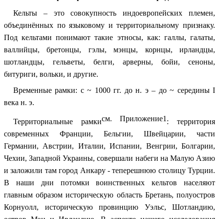
Кельты – это совокупность индоевропейских племен,
объединённых по языковому и территориальному признаку.
Под кельтами понимают такие этносы, как: галлы, галаты,
валлийцы, бретонцы, гэлы, мэнцы, корнцы, ирландцы,
шотландцы, гельветы, белги, арверны, бойи, сеноны,
битуриги, вольки, и другие.
Временные рамки: с ~ 1000 гг. до н. э – до ~ середины I
века н. э.
см. Приложение1
Территориальные рамки
: территория
современных Франции, Бельгии, Швейцарии, части
Германии, Австрии, Италии, Испании, Венгрии, Болгарии,
Чехии, Западной Украины, совершали набеги на Малую Азию
и заложили там город Анкару - теперешнюю столицу Турции.
В наши дни потомки воинственных кельтов населяют
главным образом историческую область Бретань, полуостров
Корнуолл, историческую провинцию Уэльс, Шотландию,