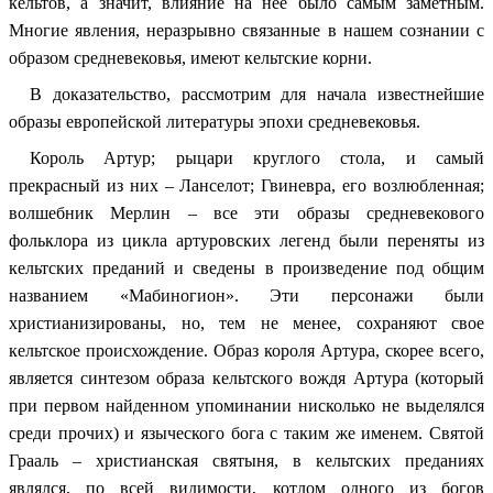
кельтов, а значит, влияние на нее было самым заметным.
Многие явления, неразрывно связанные в нашем сознании с
образом средневековья, имеют кельтские корни.
В доказательство, рассмотрим для начала известнейшие
образы европейской литературы эпохи средневековья.
Король Артур; рыцари круглого стола, и самый
прекрасный из них – Ланселот; Гвиневра, его возлюбленная;
волшебник Мерлин – все эти образы средневекового
фольклора из цикла артуровских легенд были переняты из
кельтских преданий и сведены в произведение под общим
названием «Мабиногион». Эти персонажи были
христианизированы, но, тем не менее, сохраняют свое
кельтское происхождение. Образ короля Артура, скорее всего,
является синтезом образа кельтского вождя Артура (который
при первом найденном упоминании нисколько не выделялся
среди прочих) и языческого бога с таким же именем. Святой
Грааль – христианская святыня, в кельтских преданиях
являлся, по всей видимости, котлом одного из богов