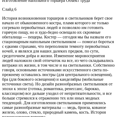
Изготовление напольного торшера Объект труда
Слайд 6
История возникновения торшеров и светильников берет свое
начало от обыкновенного костра, пламя которого не только
согревало первобытных людей и позволяло им готовить
горячую пищу, но и худо-бедно освещало их скромные
обиталища — пещеры. Костер — сегодня мы бы назвали его
стационарным напольным светильником — помогал бороться
с едкими страхами, что переполняли темноту первобытных
ночей, и являлся для наших далеких предков, по сути,
средоточием добра и жизни. Изменение мировосприятия
людей наложило свой отпечаток на все, из чего складывались
витражи их жизни, в том числе и на светильники. Собственно
говоря, основными источниками искусственного света по-
прежнему оставались люстры (для центрального освещения),
бра (для бокового освещения) и канделябры (мобильные
источники света). Но дизайн разнообразных светильников от
эпохи к эпохе (готика, романтика, ренессанс, барокко,
классицизм) все дальше уходил от непритязательности, и все
больше стремился к отражению тех или иных модных
тенденций. Для изготовления светильников применялись
самые разнообразные материалы — медь, бронза, кованое
железо, олово, стекло, природный камень, кость. История
возникновения торшера