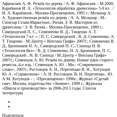
Афанасьев А. Ф. Резьба по дереву / А. Ф. Афанасьев – М.2000;
Карабанов И. А. «Технология обработки древесины» 5-9 кл . /
И. А. Карабанов.- Москва-Просвещение, 1995 г.; Мольнар А.
А. Художественная резьба по дереву / А. А. Мольнар - М.:
Спектар Сезам-Маркетинг.; Рихвк Э. В. Мастерим из
древесины / Э. В. Рихвк - Москва-Просвещение, 1989 г.;
Самородский П. С., Симоненко В. Д., Тищенко А. Т.
«Технология 7 кл .» / П. С. Самородский , В. Д. Симоненко, А.
Т. Тищенко - М:.Центр « Вентана Графа» 2007г.; Симоненко В.
Д., Бронников Н. А., Самородский П. С., Синица Н. В.
«Технология 8кл» / В. Д. Симоненко, Н. А. Бронников, П. С.
Самородский , Н. В. Синица / М:.Центр « Вентана Графа»
2007г.; Семенцов А. Ю. Резьба по дереву. Новые идеи старого
ремесла.-4-е изд. / Семенцов А. Ю. - Мн.: «Современное
слово», 2007г.; Ростовцев А. Н., Перетятько В. Н., Хотунцев
Ю. А. «Справочник» / А. Н. Ростовцев, В. Н. Перетятько , Ю.
А.М. Хотунцев - :. «Просвещение» 1996г.; Журнал «Сделай
сам», Москва, издательство «Знание», 1999 г.; Журналы
«Школа и производство» за 2006-2013 годы. Список
литературы
Поделиться: