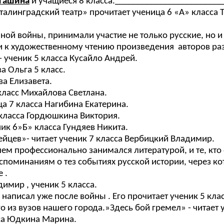
Агашина
и учащиеся 8 класса._______________________
талинградский театр» прочитает ученица 6 «А» класса 
енной войны, принимали участие не только русские, но
или к художественному чтению произведения авторов р
 ученик 5 класса Кусайло Андрей.
а Ольга 5 класс.
ва Елизавета.
класс Михайлова Светлана.
а 7 класса Нагибина Екатерина.
 класса Гордюшкина Виктория.
ик 6»Б» класса Гундяев Никита.
дейцев»- читает ученик 7 класса Вербицкий Владимир.
йшем профессионально занимался литературой, и те, кто
споминаниям о тез событиях русской истории, через 
 .
имир , ученик 5 класса.
в
написал уже после войны . Его прочитает ученик 5 кл
о из вузов нашего города.»Здесь бой гремел» - читает 
сса Юдкина Марина.