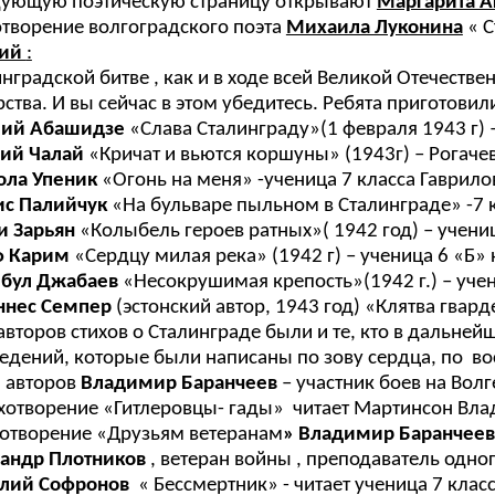
дующую поэтическую страницу открывают
Маргарита 
отворение волгоградского поэта
Михаила Луконина
« С
щий
:
инградской битве , как и в ходе всей Великой Отечеств
рства. И вы сейчас в этом убедитесь. Ребята приготов
лий Абашидзе
«Слава Сталинграду»(1 февраля 1943 г) –
ий Чалай
«Кричат и вьются коршуны» (1943г) – Рогачев
ла Упеник
«Огонь на меня» -ученица 7 класса Гаврило
ис Палийчук
«На бульваре пыльном в Сталинграде» -7 
и Зарьян
«Колыбель героев ратных»( 1942 год) – учениц
ф Карим
«Сердцу милая река» (1942 г) – ученица 6 «Б»
бул Джабаев
«Несокрушимая крепость»(1942 г.) – учен
ннес Семпер
(эстонский автор, 1943 год) «Клятва гвар
авторов стихов о Сталинграде были и те, кто в дальне
едений, которые были написаны по зову сердца, по во
 авторов
Владимир Баранчеев
– участник боев на Волге
ихотворение «Гитлеровцы- гады» читает Мартинсон Влад
хотворение «Друзьям ветеранам
» Владимир Баранчее
андр Плотников
, ветеран войны , преподаватель одног
лий Софронов
« Бессмертник» - читает ученица 7 кла