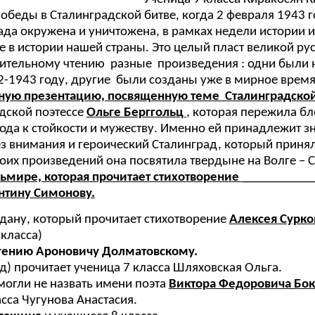
обеды в Сталинградской битве, когда 2 февраля 1943
рада окружена и уничтожена, в рамках недели истории 
 в истории нашей страны. Это целый пласт великой ру
азительному чтению разные произведения : одни были
42-1943 году, другие были созданы уже в мирное вре
ю презентацию, посвященную теме Сталинградской 
дской поэтессе
Ольге Берггольц
, которая пережила бл
да к стойкости и мужеству. Именно ей принадлежит зна
без внимания и героический Сталинград, который приня
оих произведений она посвятила твердыне на Волге – 
льмире, которая прочитает стихотворение
___________
нтину Симонову.
гдану, который прочитает стихотворение
Алексея Сурко
класса)
гению Ароновичу Долматовскому.
д) прочитает ученица 7 класса Шляховская Ольга.
могли не назвать имени поэта
Виктора Федоровича Бо
сса Чугунова Анастасия.