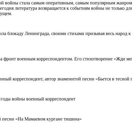
ой войны стала самым оперативным, самым популярным жанром. 
егодня литература возвращается к событиям войны не только для
дущем.
ила блокаду Ленинграда, своими стихами призывая весь народ к
а фронт военным корреспондентом. Его стихотворение «Жди ме
нный корреспондент, автор знаменитой песни «Бьется в тесной 
в годы войны военный корреспондент
ой песни «На Мамаевом кургане тишина»