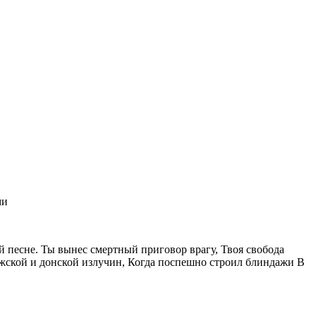
ми
й песне. Ты вынес смертный приговор врагу, Твоя свобода
лжской и донской излучин, Когда поспешно строил блиндажи В