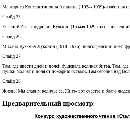
Маргарита Константиновна Агашина ( 1924- 1999)-известная по
Слайд 25
Евгений Александрович Кулькин (15 мая 1929 год) – последний
Слайд 26
Михаил Кузьмич Луконин (1918- 1976)- волгоградский поэт, ф
Слайд 27
Там, где двести дней и ночей бушевала великая битва, Там, гд
пушки молчат и поля от пожарищ остыли. Там сегодня над Волг
Слайд 28
Жизнь! Мы славим величье ее, Жить- вот счастье и благо людско
Предварительный просмотр:
Конкурс художественного чтения «Ста
Ра
Учениц