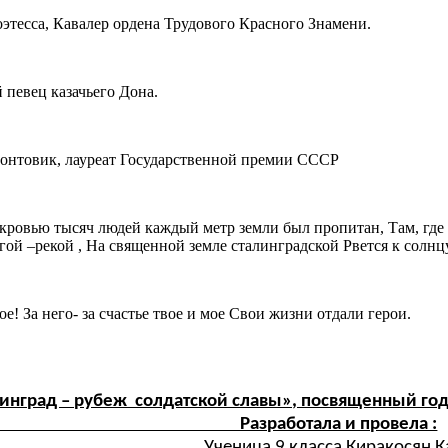
этесса, Кавалер ордена Трудового Красного Знамени.
 певец казачьего Дона.
ронтовик, лауреат Государственной премии СССР
е кровью тысяч людей каждый метр земли был пропитан, Там, где
ой –рекой , На священной земле сталинградской Рвется к солнц
е! За него- за счастье твое и мое Свои жизни отдали герои.
линград – рубеж солдатской славы», посвященный го
зработала и провела :
а 9 класса Киракосян Кар