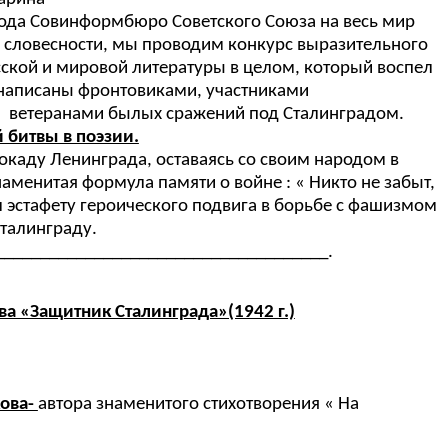
 года Совинформбюро Советского Союза на весь мир
и словесности, мы проводим конкурс выразительного
сской и мировой литературы в целом, который воспел
 написаны фронтовиками, участниками
мя ветеранами былых сражений под Сталинградом.
битвы в поэзии.
окаду Ленинграда, оставаясь со своим народом в
менитая формула памяти о войне : « Никто не забыт,
л эстафету героического подвига в борьбе с фашизмом
Сталинграду.
_____________________________________.
ва «Защитник Сталинграда»(1942 г.)
кова-
автора знаменитого стихотворения « На