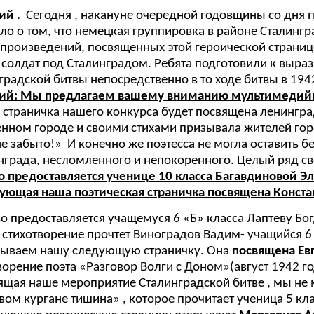
ий .
Сегодня , накануне очередной годовщины со дня п
ло о том, что немецкая группировка в районе Сталинг
 произведений, посвященных этой героической странице
 солдат под Сталинградом. Ребята подготовили к выр
градской битвы непосредственно в то ходе битвы в 19
й: Мы предлагаем вашему вниманию мультимедийну
 страничка нашего конкурса будет посвящена ленингра
нном городе и своими стихами призывала жителей горо
не забыто!» И конечно же поэтесса не могла оставить 
нграда, несломленного и непокоренного. Целый ряд св
о предоставляется ученице 10 класса Багавдиновой Э
ующая наша поэтическая страничка посвящена Конста
во предоставляется учащемуся 6 «Б» класса Лаптеву Бо
е стихотворение прочтет Виноградов Вадим- учащийся 6 
рываем нашу следующую страничку. Она
посвящена Ев
ворение поэта «Разговор Волги с Доном»(август 1942 го
ящая наше мероприятие Сталинградской битве , мы не 
ом кургане тишина» , которое прочитает ученица 5 кла