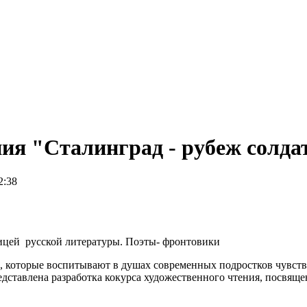
ния "Сталинград - рубеж солда
2:38
ницей русской литературы. Поэты- фронтовики
 которые воспитывают в душах современных подростков чувство 
едставлена разработка кокурса художественного чтения, посвящ