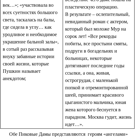
век…»; «участвовала во
пластическую операцию.
всех суетностях большого
В результате – ослепительный,
света, таскалась на балы,
невиданный роман с актером,
где сидела в углу… как
который был моложе Мур на
уродливое и необходимое
сорок лет! «Все рекорды
украшение бальной залы»,
побиты, все простыни смяты,
в сотый раз рассказывая
подруги в богадельнях и
внуку забавные истории
больницах, некоторые
своей жизни, которые
дотягивают последние годы
Пушкин называет
ссылки, а она, живая,
анекдотом;
острогрудая, с маленькой
попкой и отремонтированной
шеей, принимает красивого
цыганистого мальчика, юная
жена которого беснуется в
парадном. Москва гудит, жизнь
идет…».
Обе Пиковые Дамы представляются героям «ангелами»