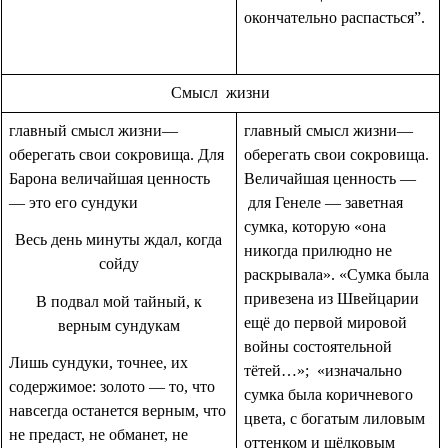
окончательно распасться”.
Смысл жизни
главный смысл жизни—
главный смысл жизни—
оберегать свои сокровища. Для
оберегать свои сокровища.
Барона величайшая ценность
Величайшая ценность —
— это его сундуки
для Генеле — заветная
сумка, которую «она
Весь день минуты ждал, когда
никогда прилюдно не
сойду
раскрывала». «Сумка была
привезена из Швейцарии
В подвал мой тайный, к
ещё до первой мировой
верным сундукам
войны состоятельной
Лишь сундуки, точнее, их
тётей…»; «изначально
содержимое: золото — то, что
сумка была коричневого
навсегда останется верным, что
цвета, с богатым лиловым
не предаст, не обманет, не
оттенком и шёлковым