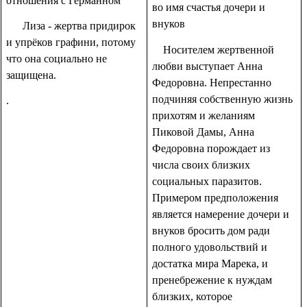
отношения с Германном
во имя счастья дочери и
внуков
Лиза - жертва придирок
и упрёков графини, потому
Носителем жертвенной
что она социально не
любви выступает Анна
защищена.
Федоровна. Непрестанно
подчиняя собственную жизнь
.
прихотям и желаниям
Пиковой Дамы, Анна
Федоровна порождает из
числа своих близких
социальных паразитов.
Примером предположения
является намерение дочери и
внуков бросить дом ради
полного удовольствий и
достатка мира Марека, и
пренебрежение к нуждам
близких, которое