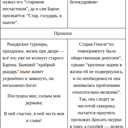
назвал его “стариком
белокудрявая»
несчастным”, да и сам Барон
признаётся: “Стар, государь, я
нынче”.
Прошлое
Рыцарские турниры,
Старая Генеле“по
праздники, жизнь при дворе —
темпераменту была
всё это уже не волнует старого
общественным деятелем”,
Барона. Бывший “храбрый
однако “крупные задачи в
рыцарь”
ныне
живёт
жизни ей не подвернулись,
уединённо и замкнуто, он
и по необходимости она
несказанно богат.
занималась проблемами
относительно мелкими”.
Послушна мне, сильна моя
Так, она следит за
держава;
чистотой скверика,
пытается приучить
В ней счастие, в ней честь моя
прохожих бросать окурки
и слава!
в урну, а голубей — делить