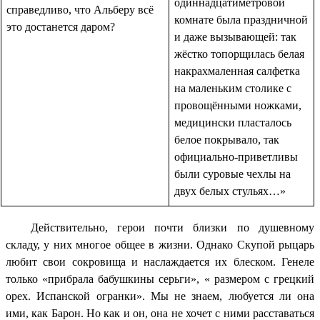
одиннадцатиметровой
справедливо, что Альберу всё
комнате была праздничной
это достанется даром?
и даже вызывающей: так
жёстко топорщилась белая
накрахмаленная салфетка
на маленьким столике с
провощёнными ножками,
медицински пласталось
белое покрывало, так
официально-приветливы
были суровые чехлы на
двух белых стульях…»
Действительно, герои почти близки по душевному
складу, у них многое общее в жизни. Однако Скупой рыцарь
любит свои сокровища и наслаждается их блеском. Генеле
только «прибрала бабушкины серьги», « размером с грецкий
орех. Испанской огранки». Мы не знаем, любуется ли она
ими, как Барон. Но как и он, она не хочет с ними расставаться