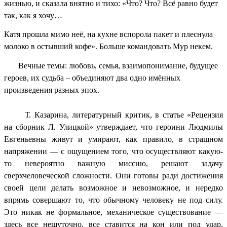
жизнью, и сказала внятно и тихо: «Что? Что? Всё равно будет
так, как я хочу…
Катя прошла мимо неё, на кухне вспорола пакет и плеснула
молоко в остывший кофе». Больше командовать Мур некем.
Вечные темы: любовь, семья, взаимопонимание, будущее
героев, их судьба – объединяют два одно имённых
произведения разных эпох.
Т. Казарина, литературный критик, в статье «Рецензия
на сборник Л. Улицкой» утверждает, что героини Людмилы
Евгеньевны живут и умирают, как правило, в страшном
напряжении — с ощущением того, что осуществляют какую-
то невероятно важную миссию, решают задачу
сверхчеловеческой сложности. Они готовы ради достижения
своей цели делать возможное и невозможное, и нередко
впрямь совершают то, что обычному человеку не под силу.
Это никак не формальное, механическое существование —
здесь все нешуточно, все ставится на кон или под удар.