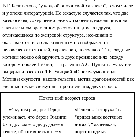
В.Г. Белинского, “у каждой эпохи свой характер”, в том числе
и у эпохи литературной. Но зачастую случается так, что два,
казалось бы, совершенно разных творения, находящиеся на
значительном временном расстоянии друг от друга,
отличающиеся по жанровой структуре, неожиданно
оказываются не столь различными в изображении
человеческих страстей, характеров, поступков. Так, сходные
мотивы можно обнаружить в двух произведениях, между
которыми более 150 лет, — трагедии А.С. Пушкина «Скупой
рыцарь» и рассказа Л.Е. Улицкой «Генеле-сумочница».
Мотивы скупости, накопительства, мотив драгоценностей как
«вечные темы» свяжут два произведения, двух героев:
Почтенный возраст героев
«Скупом рыцаре» Герцог
«Генеле - “старуха” на
упоминает, что барон Филипп
“кривеньких костяных
был другом его деду; далее в
ногах”, “маленькая,
тексте, обратившись к нему,
опрятно одетая,