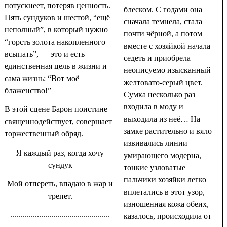
потускнеет, потеряв ценность.
блеском. С годами она
Пять сундуков и шестой, “ещё
сначала темнела, стала
неполный”, в который нужно
почти чёрной, а потом
“горсть золота накопленного
вместе с хозяйкой начала
всыпать”, — это и есть
седеть и приобрела
единственная цель в жизни и
неописуемо изысканный
сама жизнь: “Вот моё
желтовато-серый цвет.
блаженство!”
Сумка несколько раз
входила в моду и
В этой сцене Барон поистине
выходила из неё… На
священнодействует, совершает
замке растительно и вяло
торжественный обряд.
извивались линии
Я каждый раз, когда хочу
умирающего модерна,
сундук
тонкие узловатые
пальчики хозяйки легко
Мой отпереть, впадаю в жар и
вплетались в этот узор,
трепет.
изношенная кожа обеих,
.................................................
казалось, происходила от