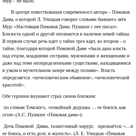
Мур - не было.
В центре повествования современного автора – Пиковая
Дама, о которой Л. Улицкая говорит словами бывшего зятя
Мур: «Настоящая Пиковая Дама. Пушкин с нее писал».
Близость одной и другой опознается в наличии некой тайны.
В первом случае речь идет о тайне трех карт, во втором – о
тайне, благодаря которой Пиковой Даме «была дана власть
над отцом, младшими сестрами, мужчинами и женщинами и
даже над теми неопределенными существами, находящимися
в узком и мучительном зазоре между полами». Власть
определяется «нечеловеческим обаянием», «нечеловеческой
красотой».
Обе героини внушают страх своим близким:
по словам Томского, «покойный дедушка … ее боялся, как
огня».(А.С. Пушкин «Пиковая дама»);
Дочь Пиковой Дамы, талантливый хирург, признаётся: «…я
ее боюсь, и есть долг, и жалость». (Л. Е. Улицкая «Пиковая