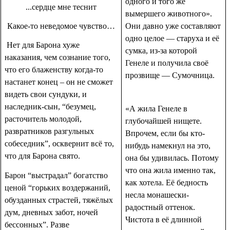
одного и того же
...сердце мне теснит
вымершего животного».
Какое-то неведомое чувство…
Они давно уже составляют
одно целое — старуха и её
Нет для Барона хуже
сумка, из-за которой
наказания, чем сознание того,
Генеле и получила своё
что его блаженству когда-то
прозвище — Сумочница.
настанет конец – он не сможет
видеть свои сундуки, и
наследник-сын, “безумец,
«А жила Генеле в
расточитель молодой,
глубочайшей нищете.
развратников разгульных
Впрочем, если бы кто-
собеседник”, осквернит всё то,
нибудь намекнул на это,
что для Барона свято.
она бы удивилась. Потому
что она жила именно так,
Барон “выстрадал” богатство
как хотела. Её бедность
ценой “горьких воздержаний,
несла монашески-
обузданных страстей, тяжёлых
радостный оттенок.
дум, дневных забот, ночей
Чистота в её длинной
бессонных”. Разве