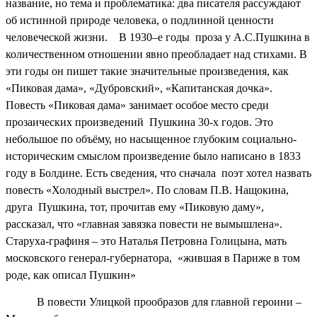
название, но тема и проблематика: два писателя рассуждают
об истинной природе человека, о подлинной ценности
человеческой жизни. В 1930–е годы проза у А.С.Пушкина в
количественном отношении явно преобладает над стихами. В
эти годы он пишет такие значительные произведения, как
«Пиковая дама», «Дубровский», «Капитанская дочка».
Повесть «Пиковая дама» занимает особое место среди
прозаических произведений Пушкина 30-х годов. Это
небольшое по объёму, но насыщенное глубоким социально-
историческим смыслом произведение было написано в 1833
году в Болдине. Есть сведения, что сначала поэт хотел назвать
повесть «Холодный выстрел». По словам П.В. Нащокина,
друга Пушкина, тот, прочитав ему «Пиковую даму»,
рассказал, что «главная завязка повести не вымышлена».
Старуха-графиня – это Наталья Петровна Голицына, мать
московского генерал-губернатора, «жившая в Париже в том
роде, как описал Пушкин»
В повести Улицкой прообразов для главной героини –