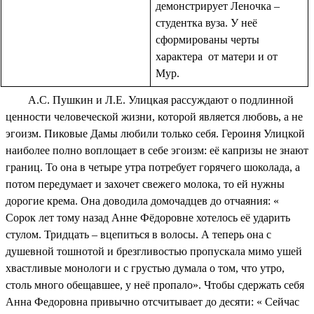
демонстрирует Леночка –
студентка вуза. У неё
сформированы черты
характера от матери и от
Мур.
А.С. Пушкин и Л.Е. Улицкая рассуждают о подлинной
ценности человеческой жизни, которой является любовь, а не
эгоизм. Пиковые Дамы любили только себя. Героиня Улицкой
наиболее полно воплощает в себе эгоизм: её капризы не знают
границ. То она в четыре утра потребует горячего шоколада, а
потом передумает и захочет свежего молока, то ей нужны
дорогие крема. Она доводила домочадцев до отчаяния: «
Сорок лет тому назад Анне Фёдоровне хотелось её ударить
стулом. Тридцать – вцепиться в волосы. А теперь она с
душевной тошнотой и брезгливостью пропускала мимо ушей
хвастливые монологи и с грустью думала о том, что утро,
столь много обещавшее, у неё пропало». Чтобы сдержать себя
Анна Федоровна привычно отсчитывает до десяти: « Сейчас