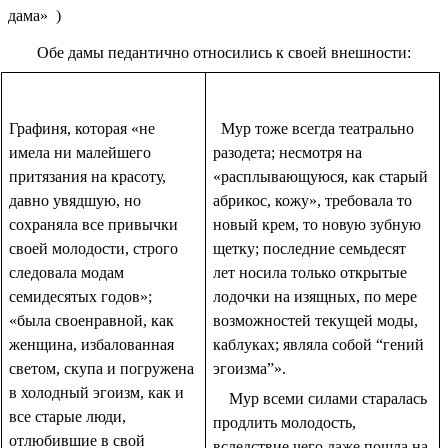
дама» )
Обе дамы педантично относились к своей внешности:
Графиня, которая «не
Мур тоже всегда театрально
имела ни малейшего
разодета; несмотря на
притязания на красоту,
«расплывающуюся, как старый
давно увядшую, но
абрикос, кожу», требовала то
сохраняла все привычки
новый крем, то новую зубную
своей молодости, строго
щетку; последние семьдесят
следовала модам
лет носила только открытые
семидесятых годов»;
лодочки на изящных, по мере
«была своенравной, как
возможностей текущей моды,
женщина, избалованная
каблуках; являла собой “гений
светом, скупа и погружена
эгоизма”».
в холодный эгоизм, как и
Мур всеми силами старалась
все старые люди,
продлить молодость,
отлюбившие в свой
вследствие чего даже пошла на