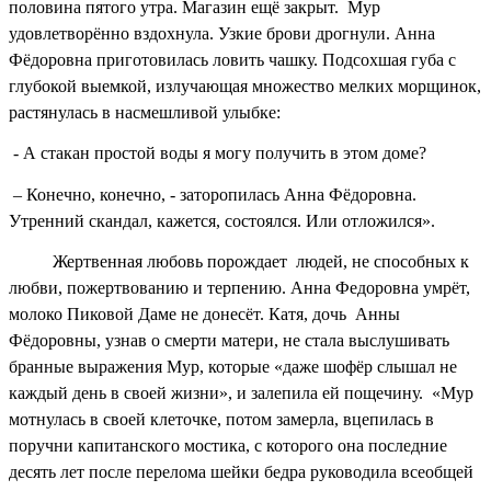
половина пятого утра. Магазин ещё закрыт. Мур
удовлетворённо вздохнула. Узкие брови дрогнули. Анна
Фёдоровна приготовилась ловить чашку. Подсохшая губа с
глубокой выемкой, излучающая множество мелких морщинок,
растянулась в насмешливой улыбке:
- А стакан простой воды я могу получить в этом доме?
– Конечно, конечно, - заторопилась Анна Фёдоровна.
Утренний скандал, кажется, состоялся. Или отложился».
Жертвенная любовь порождает людей, не способных к
любви, пожертвованию и терпению. Анна Федоровна умрёт,
молоко Пиковой Даме не донесёт. Катя, дочь Анны
Фёдоровны, узнав о смерти матери, не стала выслушивать
бранные выражения Мур, которые «даже шофёр слышал не
каждый день в своей жизни», и залепила ей пощечину. «Мур
мотнулась в своей клеточке, потом замерла, вцепилась в
поручни капитанского мостика, с которого она последние
десять лет после перелома шейки бедра руководила всеобщей