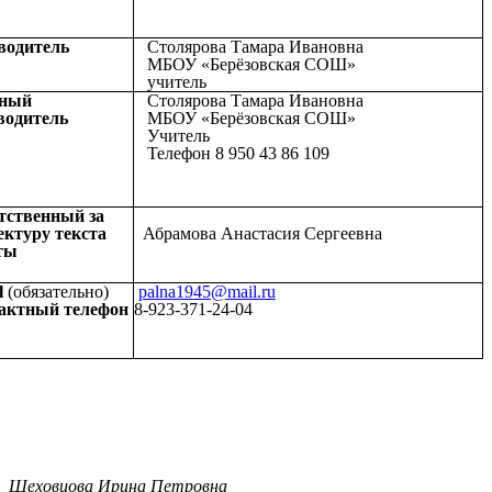
водитель
Столярова Тамара Ивановна
МБОУ «Берёзовская СОШ»
учитель
ный
Столярова Тамара Ивановна
водитель
МБОУ «Берёзовская СОШ»
Учитель
Телефон 8 950 43 86 109
тственный за
ектуру текста
Абрамова Анастасия Сергеевна
ты
l
(обязательно)
palna1945@mail.ru
актный телефон
8-923-371-24-04
Шеховцова Ирина Петровна