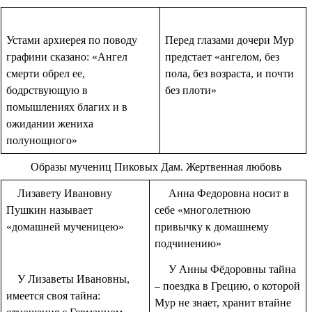
Устами архиерея по поводу
Перед глазами дочери Мур
графини сказано: «Ангел
предстает «ангелом, без
смерти обрел ее,
пола, без возраста, и почти
бодрствующую в
без плоти»
помышлениях благих и в
ожидании жениха
полунощного»
Образы мучениц Пиковых Дам. Жертвенная любовь
Лизавету Ивановну
Анна Федоровна носит в
Пушкин называет
себе «многолетнюю
«домашней мученицею»
привычку к домашнему
подчинению»
У Анны Фёдоровны тайна
У Лизаветы Ивановны,
– поездка в Грецию, о которой
имеется своя тайна:
Мур не знает, хранит втайне