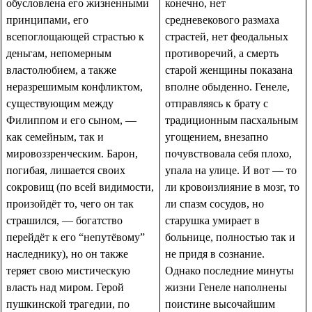
обусловлена его жизненными
конечно, нет
принципами, его
средневекового размаха
всепоглощающей страстью к
страстей, нет феодальных
деньгам, непомерным
противоречий, а смерть
властолюбием, а также
старой женщины показана
неразрешимым конфликтом,
вполне обыденно. Генеле,
существующим между
отправляясь к брату с
Филиппом и его сыном, —
традиционным пасхальным
как семейным, так и
угощением, внезапно
мировоззренческим. Барон,
почувствовала себя плохо,
погибая, лишается своих
упала на улице. И вот — то
сокровищ (по всей видимости,
ли кровоизлияние в мозг, то
произойдёт то, чего он так
ли спазм сосудов, но
страшился, — богатство
старушка умирает в
перейдёт к его “непутёвому”
больнице, полностью так и
наследнику), но он также
не придя в сознание.
теряет свою мистическую
Однако последние минуты
власть над миром. Герой
жизни Генеле наполнены
пушкинской трагедии, по
поистине высочайшим