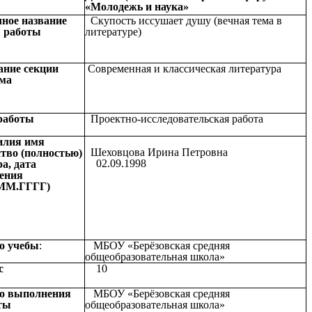
«Молодежь и наука»
ое название
Скупость иссушает душу (вечная тема в
 работы
литературе)
ание секции
Современная и классическая литература
ма
работы
Проектно-исследовательская работа
лия имя
Шеховцова Ирина Петровна
ство (полностью)
02.09.1998
а, дата
ения
ММ.ГГГГ)
о учебы
:
МБОУ «Берёзовская средняя
общеобразовательная школа»
с
10
о выполнения
МБОУ «Берёзовская средняя
ты
общеобразовательная школа»