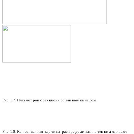
Рис. 1.7. Плаз мот рон с сек циони ро ван ным ка на лом.
Рис. 1.8. Ка чест вен ная кар ти на расп ре де ле ния по тен ци а ла и плот