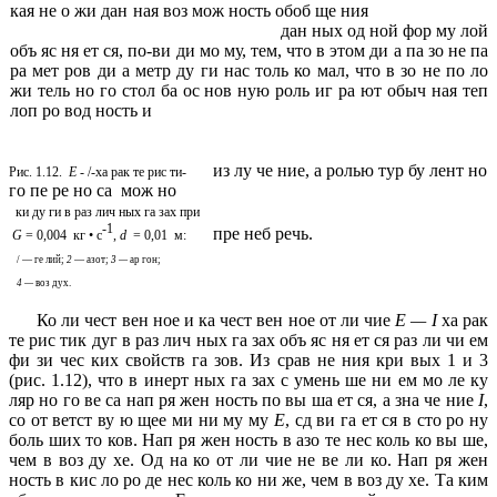
кая не о жи дан ная воз мож ность обоб ще ния
дан ных од ной фор му лой
объ яс ня ет ся, по-ви ди мо му, тем, что в этом ди а па зо не па
ра мет ров ди а метр ду ги нас толь ко мал, что в зо не по ло
жи тель но го стол ба ос нов ную роль иг ра ют обыч ная теп
лоп ро вод ность и
из лу че ние, а ролью тур бу лент но
Рис. 1.12.
Е
- /-ха рак те рис ти-
го пе ре но са мож но
ки ду ги в раз лич ных га зах при
-1
пре неб речь.
G
= 0,004 кг • с
,
d
= 0,01 м:
/ — ге лий;
2
— азот;
3 —
ар гон;
4 —
воз дух.
Ко ли чест вен ное и ка чест вен ное от ли чие
Е — I
ха рак
те рис тик дуг в раз лич ных га зах объ яс ня ет ся раз ли чи ем
фи зи чес ких свойств га зов. Из срав не ния кри вых 1 и 3
(рис. 1.12), что в инерт ных га зах с умень ше ни ем мо ле ку
ляр но го ве са нап ря жен ность по вы ша ет ся, а зна че ние
I
,
со от ветст ву ю щее ми ни му му
Е
, сд ви га ет ся в сто ро ну
боль ших то ков. Нап ря жен ность в азо те нес коль ко вы ше,
чем в воз ду хе. Од на ко от ли чие не ве ли ко. Нап ря жен
ность в кис ло ро де нес коль ко ни же, чем в воз ду хе. Та ким