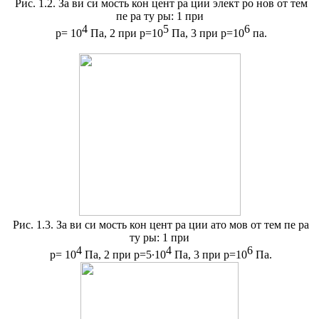
Рис. 1.2. За ви си мость кон цент ра ции элект ро нов от тем
пе ра ту ры: 1 при
4
5
6
р= 10
Па, 2 при р=10
Па, 3 при р=10
па.
Рис. 1.3. За ви си мость кон цент ра ции ато мов от тем пе ра
ту ры: 1 при
4
4
6
р= 10
Па, 2 при р=5∙10
Па, 3 при р=10
Па.