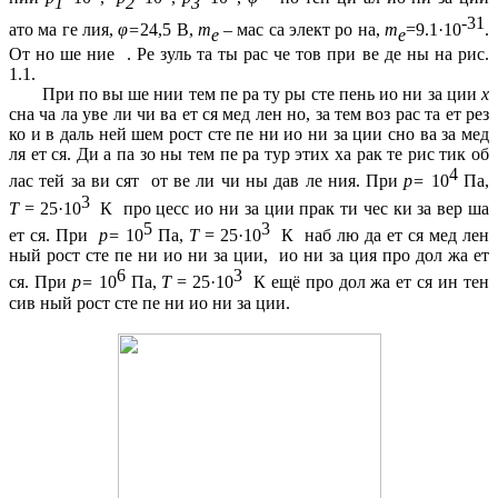
1
2
3
-31
ато ма ге лия,
φ=
24,5 В,
m
– мас са элект ро на,
m
=9.1·10
.
e
e
От но ше ние . Ре зуль та ты рас че тов при ве де ны на рис.
1.1.
При по вы ше нии тем пе ра ту ры сте пень ио ни за ции
х
сна ча ла уве ли чи ва ет ся мед лен но, за тем воз рас та ет рез
ко и в даль ней шем рост сте пе ни ио ни за ции сно ва за мед
ля ет ся. Ди а па зо ны тем пе ра тур этих ха рак те рис тик об
4
лас тей за ви сят от ве ли чи ны дав ле ния. При
р=
10
Па,
3
Т
= 25·10
К про цесс ио ни за ции прак ти чес ки за вер ша
5
3
ет ся. При
р=
10
Па,
Т
= 25·10
К наб лю да ет ся мед лен
ный рост сте пе ни ио ни за ции, ио ни за ция про дол жа ет
6
3
ся. При
р=
10
Па,
Т
= 25·10
К ещё про дол жа ет ся ин тен
сив ный рост сте пе ни ио ни за ции.