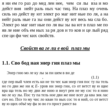
я ни ем го раз до мед лен нее, чем си лы вза и мо
дейст вия нейт раль ных час тиц. На плаз му очень
силь но дейст ву ют элект ро маг нит ные по ля, а на
нейт раль ные га зы они дейст ву ют весь ма сла бо.
Элект ро маг нит ные по ля вы зы ва ют в плаз ме по
яв ле ние объ ем ных за ря дов и то ков и це лый ряд
спе ци фи чес ких свойств.
Свойст ва ге ли е вой плаз мы
1.1. Сво бод ная энер гия плаз мы
Энер гию мо ле ку лы за пи шем в ви де
, (1.1)
где пер вый член есть ки не ти чес кая энер гия пос ту па тель
но го дви же ни я;
Е
- уров ни энер гии, со от ветст ву ю щие
вра ща тель но му дви же нию и внут рен не му сос то я нию
мо ле ку лы. Пос ту па тель ное дви же ние всег да ква зик лас
сич но. Поэ то му чис ло кван то вых сос то я ний, со от ветст
ву ю щих объё му фа зо во го прост ранст ва