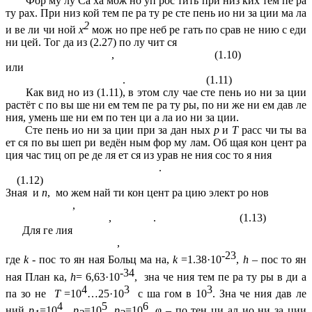
Фор му лу Са ха мож но уп рос тить при низ ких тем пе ра
ту рах. При низ кой тем пе ра ту ре сте пень ио ни за ции ма ла
2
и ве ли чи ной
х
мож но пре неб ре гать по срав не нию с еди
ни цей. Тог да из (2.27) по лу чит ся
, (1.10)
или
. (1.11)
Как вид но из (1.11), в этом слу чае сте пень ио ни за ции
растёт с по вы ше ни ем тем пе ра ту ры, по ни же ни ем дав ле
ния, умень ше ни ем по тен ци а ла ио ни за ции.
Сте пень ио ни за ции при за дан ных
р
и
Т
расс чи ты ва
ет ся по вы шеп ри ведён ным фор му лам. Об щая кон цент ра
ция час тиц оп ре де ля ет ся из урав не ния сос то я ния
.
(1.12)
Зная и
n
, мо жем най ти кон цент ра цию элект ро нов
,
, . (1.13)
Для ге лия
,
-23
где
k
- пос то ян ная Больц ма на,
k
=1.38·10
,
h
– пос то ян
-34
ная План ка,
h
= 6,63·10
,
зна че ния тем пе ра ту ры в ди а
4
3
3
па зо не
Т
=10
…25·10
с ша гом в 10
. Зна че ния дав ле
4
5
6
ний
р
=10
,
p
=10
,
p
=10
,
φ –
по тен ци ал ио ни за ции