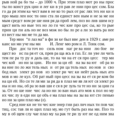
рыв ной ра бо ты – до 1000 ч. При этом плаз мот ро ны прос
ты по конст рук ции и лег ки в уп рав ле нии про цес сом. Бла
го да ря этим ка чест вам в не ко то рых от рас лях тех ни ки и
про мыш лен нос ти они ста ли единст вен ным и не за ме ни
мым средст вом ре ше ния ря да проб лем, поз во лив шим осу
щест вить но вые тех но ло ги чес кие про цес сы, ко то рые
прин ци пи аль но не воз мож но бы ло ре а ли зо вать ра нее
из вест ны ми ме то да ми.
Тер мин “п лаз ма” в фи зи ке был вве ден в 1929 г. аме ри
канс ки ми уче ны ми И. Ленг мю ром и Л. Тонк сом.
При дос та точ но силь ном наг ре ва нии лю бое ве
щест во ис па ря ет ся, прев ра ща ясь в газ. Ес ли уве ли чить
тем пе ра ту ру и даль ше, то на чи на ет ся про цесс тер ми
чес кой ио ни за ции. Ио ни за ци ей на зы ва ют об ра зо
ва ние по ло жи тель ных и от ри ца тель ных ио нов и сво
бод ных элект ро нов из элект ри чес ки нейт раль ных ато
мов и мо ле кул. Об рат ный про цесс на зы ва ет ся ре ком би
на ци ей. Но си те ля ми за ря да в плаз ме яв ля ют ся элект ро
ны и ио ны, об ра зо вав ши е ся в ре зуль та те ио ни за ции га
за. От но ше ние чис ла ио ни зо ван ных ато мов к пол но му
их чис лу в еди ни це объ е ма плаз мы на зы ва ют сте пенью
ио ни за ции плаз мы (
x
).
Сред ние ки не ти чес кие энер гии раз лич ных ти пов час
тиц, сос тав ля ю щих плаз му, мо гут быть раз ны ми. Поэ то
му в об щем слу чае плаз му ха рак те ри зу ют не од ним зна