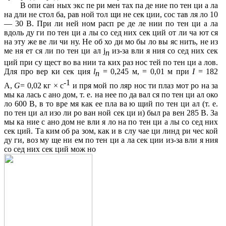
В опи сан ных экс пе ри мен тах па де ние по тен ци а ла
на дли не стол ба, рав ной тол щи не сек ции, сос тав ля ло 10
— 30 В. При ли ней ном расп ре де ле нии по тен ци а ла
вдоль ду ги по тен ци а лы со сед них сек ций от ли ча ют ся
на эту же ве ли чи ну. Не об хо ди мо бы ло вы яс нить, не из
ме ня ет ся ли по тен ци ал
j
из-за вли я ния со сед них сек
n
ций при су щест во ва нии та ких раз нос тей по тен ци а лов.
Для про вер ки сек ция
l
= 0,245 м, = 0,01 м при
I
= 182
n
-1
А,
G
= 0,02 кг
×
с
и пря мой по ляр нос ти плаз мот ро на за
мы ка лась с ано дом, т. е. на нее по да вал ся по тен ци ал око
ло 600 В, в то вре мя как ее пла ва ю щий по тен ци ал (т. е.
по тен ци ал изо ли ро ван ной сек ци и) был ра вен 285 В. За
мы ка ние с ано дом не вли я ло на по тен ци а лы со сед них
сек ций. Та ким об ра зом, как и в слу чае ци линд ри чес кой
ду ги, воз му ще ни ем по тен ци а ла сек ции из-за вли я ния
со сед них сек ций мож но