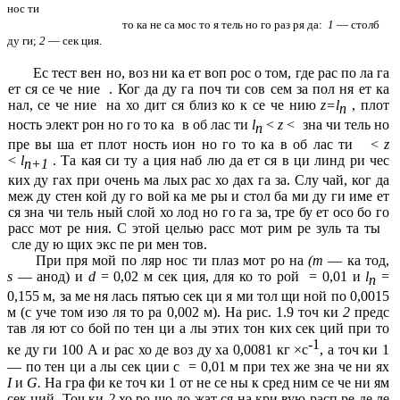
нос ти
то ка не са мос то я тель но го раз ря да:
1
— столб
ду ги;
2
— сек ция.
Ес тест вен но, воз ни ка ет воп рос о том, где рас по ла га
ет ся се че ние . Ког да ду га поч ти сов сем за пол ня ет ка
нал, се че ние на хо дит ся близ ко к се че нию
z=l
, плот
n
ность элект рон но го то ка в об лас ти
l
<
z
<
зна чи тель но
n
пре вы ша ет плот ность ион но го то ка в об лас ти
<
z
<
l
. Та кая си ту а ция наб лю да ет ся в ци линд ри чес
n+1
ких ду гах при очень ма лых рас хо дах га за. Слу чай, ког да
меж ду стен кой ду го вой ка ме ры и стол ба ми ду ги име ет
ся
зна чи тель ный слой
хо лод но го га за, тре бу ет осо бо го
расс мот ре ния. С этой целью расс мот рим ре зуль та ты
сле ду ю щих экс пе ри мен тов.
При пря мой по ляр нос ти плаз мот ро на
(т
— ка тод,
s
— анод) и
d
= 0,02 м сек ция, для ко то рой = 0,01 и
l
=
n
0,155 м, за ме ня лась пятью сек ци я ми тол щи ной по 0,0015
м (с уче том изо ля то ра 0,002 м). На рис. 1.9 точ ки
2
предс
тав ля ют со бой по тен ци а лы этих тон ких сек ций при то
-1
ке ду ги 100 А и рас хо де воз ду ха 0,0081 кг
×
с
, а точ ки 1
— по тен ци а лы сек ции с = 0,01 м при тех же зна че ни ях
I
и
G.
На гра фи ке точ ки 1 от не се ны к сред ним се че ни ям
сек ций. Точ ки
2
хо ро шо ло жат ся на кри вую расп ре де ле