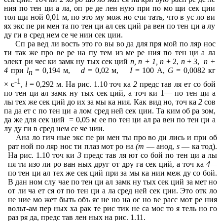
ния по тен ци а ла, оп ре де лен ную при по мо щи сек ции
тол щи ной 0,01 м, по это му мож но счи тать, что в ус ло ви
ях экс пе ри мен та по тен ци ал сек ций ра вен по тен ци а лу
ду ги в сред нем се че нии сек ции.
Сп ра вед ли вость это го вы во да для пря мой по ляр нос
ти так же про ве ре на пу тем из ме ре ния по тен ци а ла
элект ри чес ки замк ну тых сек ций
п, п + 1, n
+ 2,
n
+ 3,
п +
4
при
l
= 0,194 м,
d
= 0,02 м,
I
= 100 А,
G
= 0,0082 кг
n
-1
×
с
,
l
= 0,292 м. На рис. 1.10 точ ка
2
предс тав ля ет со бой
по тен ци ал замк ну тых сек ций, а точ ки 1— по тен ци а
лы
тех же сек ций до их за мы ка ния. Как вид но, точ ка
2
сов
па да ет с по тен ци а лом сред ней сек ции. Та ким об ра зом,
да же для сек ций = 0,05 м ее по тен ци ал ра вен по тен ци а
лу ду ги в сред нем се че нии.
Ана ло гич ные экс пе ри мен ты про во ди лись и при об
рат ной по ляр нос ти плаз мот ро на
(т
— анод,
s
— ка тод).
На рис. 1.10 точ ки
3
предс тав ля ют со бой по тен ци а лы
пя ти изо ли ро ван ных друг от дру га сек ций, а точ ка
4—
по тен ци ал тех же сек ций при за мы ка нии меж ду со бой.
В дан ном слу чае по тен ци ал замк ну тых сек ций за мет но
от ли ча ет ся от по тен ци а ла сред ней сек ции. Это отк ло
не ние мо жет быть объ яс не но на ос но ве
расс мот ре ния
вольт-ам пер ных ха рак те рис тик не са мос то я тель но го
раз ря да, предс тав лен ных на рис. 1.11.