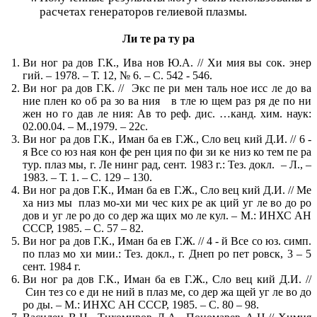
расчетах генераторов гелиевой плазмы.
Ли те ра ту ра
Ви ног ра дов Г.К., Ива нов Ю.А. // Хи мия вы сок. энер
гий. – 1978. – Т. 12, № 6. – С. 542 - 546.
Ви ног ра дов Г.К. // Экс пе ри мен таль ное исс ле до ва
ние плен ко об ра зо ва ния в тле ю щем раз ря де по ни
жен но го дав ле ния: Ав то реф. дис. …канд. хим. наук:
02.00.04. – М.,1979. – 22с.
Ви ног ра дов Г.К., Иман ба ев Г.Ж., Сло вец кий Д.И. // 6 -
я Все со юз ная кон фе рен ция по фи зи ке низ ко тем пе ра
тур. плаз мы, г. Ле нинг рад, сент. 1983 г.: Тез. докл. – Л., –
1983. – Т. 1. – С. 129 – 130.
Ви ног ра дов Г.К., Иман ба ев Г.Ж., Сло вец кий Д.И. // Ме
ха низ мы плаз мо-хи ми чес ких ре ак ций уг ле во до ро
дов и уг ле ро до со дер жа щих мо ле кул. – М.: ИНХС АН
СССР, 1985. – С. 57 – 82.
Ви ног ра дов Г.К., Иман ба ев Г.Ж. // 4 - й Все со юз. симп.
по плаз мо хи мии.: Тез. докл., г. Днеп ро пет ровск, 3 – 5
сент. 1984 г.
Ви ног ра дов Г.К., Иман ба ев Г.Ж., Сло вец кий Д.И. //
Син тез со е ди не ний в плаз ме, со дер жа щей уг ле во до
ро ды. – М.: ИНХС АН СССР, 1985. – С. 80 – 98.