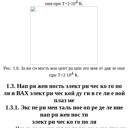
4
ния при Т=2∙10
К.
Рис. 1.6. За ви си мость кон цент ра ции ато мов от дав ле ния
4
при Т=2∙10
К.
1.3. Нап ря жен ность элект ри чес ко го по
ля и ВАХ элект ри чес кой ду ги в ге ли е вой
плаз ме
1.3.1. Экс пе ри мен таль ное оп ре де ле ние
нап ря жен нос ти
элект ри чес ко го по ля