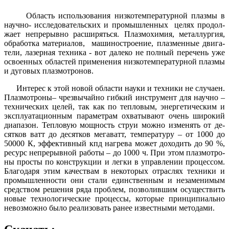
Об­ласть ис­поль­зо­ва­ния низ­ко­тем­пе­ра­тур­ной плаз­мы в
науч­но- исс­ле­до­ва­тельских и про­мыш­лен­ных це­лях про­дол­
жа­ет неп­ре­рыв­но рас­ши­рять­ся. Плаз­мо­хи­мия, ме­тал­лур­гия,
об­ра­бот­ка ма­те­ри­а­лов, ма­ши­ност­ро­е­ние, плаз­мен­ные дви­га­
те­ли, ла­зер­ная тех­ни­ка - вот да­ле­ко не пол­ный пе­ре­чень уже
ос­во­ен­ных об­лас­тей при­ме­не­ния низ­ко­тем­пе­ра­тур­ной плаз­мы
и ду­го­вых плаз­мот­ро­нов.
Ин­те­рес к этой но­вой об­лас­ти нау­ки и тех­ни­ки не слу­ча­ен.
Плаз­мот­ро­ны– чрез­вы­чай­но гиб­кий инст­ру­мент для науч­но –
тех­ни­чес­ких це­лей, так как по теп­ло­вым, энер­ге­ти­чес­ким и
эксп­лу­а­та­ци­он­ным па­ра­мет­рам ох­ва­ты­ва­ют очень ши­ро­кий
ди­а­па­зон. Теп­ло­вую мощ­ность ст­руи мож­но из­ме­нять от де­
сят­ков ватт до де­сят­ков ме­га­ватт, тем­пе­ра­ту­ру – от 1000 до
50000 К, эф­фек­тив­ный кпд наг­ре­ва мо­жет до­хо­дить до 90 %,
ре­сурс неп­ре­рыв­ной ра­бо­ты – до 1000 ч. При этом плаз­мот­ро­
ны прос­ты по конст­рук­ции и лег­ки в уп­рав­ле­нии про­цес­сом.
Бла­го­да­ря этим ка­чест­вам в не­ко­то­рых от­рас­лях тех­ни­ки и
про­мыш­лен­нос­ти они ста­ли единст­вен­ным и не­за­ме­ни­мым
средст­вом ре­ше­ния ря­да проб­лем, поз­во­лив­шим осу­щест­вить
но­вые тех­но­ло­ги­чес­кие про­цес­сы, ко­то­рые прин­ци­пи­аль­но
не­воз­мож­но бы­ло ре­а­ли­зо­вать ра­нее из­вест­ны­ми ме­то­да­ми.