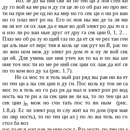
Исс ле до ва ния свя зи по тен ци а лов стен ки
ду го вой ка ме ры и ду ги це ле со об раз но про вес
ти на при ме ре од но ка мер но го сек ци о ни ро ван
но го плаз мот ро на. Его ос нов ны ми де та ля ми
яв ля ют ся ох лаж да е мые во дой элект ро ды
m
и
s
и изо ли ро ван ные друг от дру га сек ции 0, 1, 2…
Плаз мо об ра зу ю щий газ по да ет ся че рез тан ген
ци аль ные от верс тия в коль це зак рут ки
В
, рас по
ло жен ном меж ду элект ро дом
m
и ну ле вой сек
ци ей. Для умень ше ния утеч ки то ка и по вы ше
ния точ нос ти из ме ре ний сек ции ох лаж да ют ся
по то ком воз ду ха (рис. 1.7).
Не са мос то я тель ный раз ряд вы рав ни ва ет
по тен ци а лы сек ции и ду ги. Пос коль ку ток не са
мос то я тель но го раз ря да мал и элект роп ро вод
ность ма те ри а ла сек ции ве ли ка, то по тен ци ал
сек ции
j
мож но счи тать пос то ян ным (рис.
n
1.8,а). Ес ли элект род
m
слу жит ка то дом (пря мая
по ляр ность), то по тен ци ал
j
по ло жи тель но го
стол ба воз
рас та ет в нап рав ле нии оси
z.
Раз ность по тен ци а