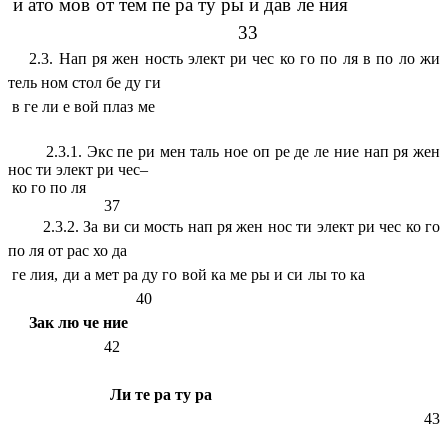
и ато мов от тем пе ра ту ры и дав ле ния
33
2.3. Нап ря жен ность элект ри чес ко го по ля в по ло жи
тель ном стол бе ду ги
в ге ли е вой плаз ме
2.3.1. Экс пе ри мен таль ное оп ре де ле ние нап ря жен
нос ти элект ри чес–
ко го по ля
37
2.3.2. За ви си мость нап ря жен нос ти элект ри чес ко го
по ля от рас хо да
ге лия, ди а мет ра ду го вой ка ме ры и си лы то ка
40
Зак лю че ние
42
Ли те ра ту ра
43