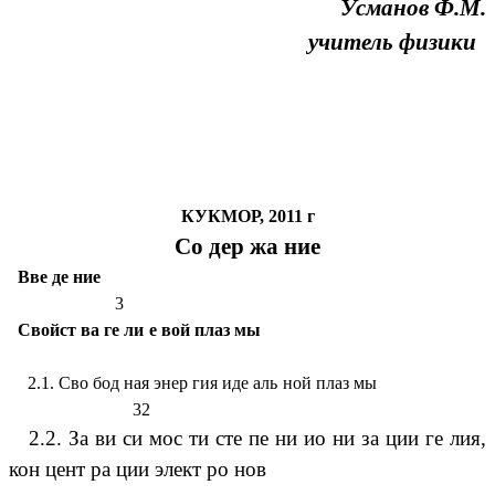
Усманов Ф.М.
учитель физики
КУКМОР, 2011 г
Со дер жа ние
Вве де ние
3
Свойст ва ге ли е вой плаз мы
2.1. Сво бод ная энер гия иде аль ной плаз мы
32
2.2. За ви си мос ти сте пе ни ио ни за ции ге лия,
кон цент ра ции элект ро нов