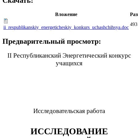
Скачать:
Вложение
Раз
493
ii_respublikanskiy_energeticheskiy_konkurs_uchashchihsya.doc
Предварительный просмотр:
II Республиканский Энергетический конкурс
учащихся
Исследовательская работа
ИССЛЕДОВАНИЕ