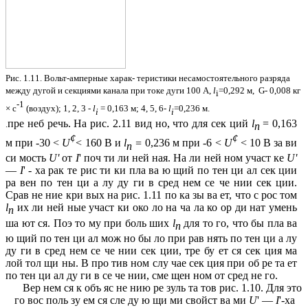
Рис. 1.11. Вольт-амперные харак- теристики несамостоятельного разряда
между дугой и секциями канала при токе дуги 100 А,
l
=0,292 м, G- 0,008 кг
i
-1
×
с
(воздух); 1, 2, 3 -
l
= 0,163 м; 4, 5, 6-
l
=0,236 м.
i
i
пре неб речь. На рис. 2.11 вид но, что для сек ций
l
= 0,163
.
n
¢
¢
м при -30 <
U
< 160 В и
l
=
0,236 м при -6 <
U
< 10 В за ви
п
си мость
U'
от
I
' поч ти ли ней ная. На ли ней ном участ ке
U'
—
I
' - ха рак те рис ти ки пла ва ю щий по тен ци ал сек ции
ра вен по тен ци а лу ду ги в сред нем се че нии сек ции.
Срав не ние кри вых на рис. 1.11 по ка зы ва ет, что с рос том
l
их ли ней ные участ ки око ло на ча ла ко ор ди нат умень
п
ша ют ся. Поэ то му при боль ших
l
для то го, что бы пла ва
п
ю щий по тен ци ал мож но бы ло при рав нять по тен ци а лу
ду ги в сред нем се че нии сек ции, тре бу ет ся сек ция ма
лой тол щи ны. В про тив ном слу чае сек ция при об ре та ет
по тен ци ал ду ги в се че нии, сме щен ном от сред не го.
Вер нем ся к объ яс не нию ре зуль та тов рис. 1.10. Для это
го вос поль зу ем ся сле ду ю щи ми свойст ва ми
U
' —
I
'-ха