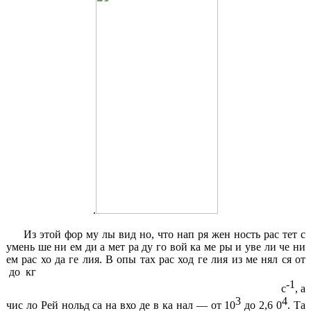
.
Из этой фор му лы вид но, что нап ря жен ность рас тет с
умень ше ни ем ди а мет ра ду го вой ка ме ры и уве ли че ни
ем рас хо да ге лия. В опы тах рас ход ге лия из ме нял ся от
до кг
-1
с
, а
3
4
чис ло Рей нольд са на вхо де в ка нал — от 10
до 2,6 0
. Та