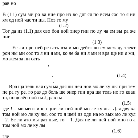
рав но
В (1.1) сум ми ро ва ние про из во дят ся по всем сос то я ни
ям од ной час ти цы. Поэ то му
(1.2)
Тог да из (1.1) для сво бод ной энер гии по лу ча ем вы ра же
ние
(1.3)
Ес ли пре неб ре гать вза и мо дейст ви ем меж ду элект
рон ны ми сос то я ни я ми, ко ле ба ни я ми и вра ще ни я ми,
мо жем за пи сать
,
,
. (1.4)
.
Вра ща тель ная сум ма для ли ней ной мо ле ку лы при тем
пе ра ту ре, го раз до боль ше энер гии вра ща тель но го кван
та, по делён ной на
k
, рав на
, (1.5)
где
I
– мо мент инер ции ли ней ной мо ле ку лы. Для дву ха
том ной мо ле ку лы, сос то я щей из оди на ко вых мо ле кул
=2. Ес ли ато мы раз ные, то =1. Для не ли ней ной мно го а
том ной мо ле ку лы
, (1.6)
где