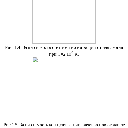
Рис. 1.4. За ви си мость сте пе ни ио ни за ции от дав ле ния
4
при Т=2∙10
К.
Рис.1.5. За ви си мость кон цент ра ции элект ро нов от дав ле