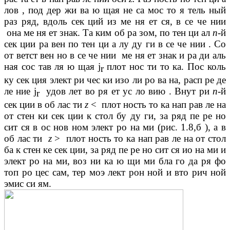
лов , под дер жи ва ю щая не са мос то я тель ный
раз ряд, вдоль сек ций из ме ня ет ся, в се че нии
она ме ня ет знак. Та ким об ра зом, по тен ци ал
n
-й
сек ции ра вен по тен ци а лу ду ги в се че нии . Со
от ветст вен но в се че нии ме ня ет знак и ра ди аль
ная сос тав ля ю щая j
плот нос ти то ка. Пос коль
r
ку сек ция элект ри чес ки изо ли ро ва на, расп ре де
ле ние j
удов лет во ря ет ус ло вию . Внут ри
n
-й
r
сек ции в об лас ти
z
<
плот ность то ка нап рав ле на
от стен ки сек ции к стол бу ду ги, за ряд пе ре но
сит ся в ос нов ном элект ро на ми (рис. 1.8,б ), а в
об лас ти
z
>
плот ность то ка нап рав ле на от стол
ба к стен ке сек ции, за ряд пе ре но сит ся ио на ми и
элект ро на ми, воз ни ка ю щи ми бла го да ря фо
топ ро цес сам, тер моэ лект рон ной и вто рич ной
эмис си ям.