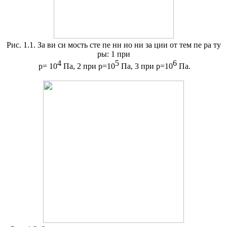
Рис. 1.1. За ви си мость сте пе ни ио ни за ции от тем пе ра ту
ры: 1 при
4
5
6
р= 10
Па, 2 при р=10
Па, 3 при р=10
Па.