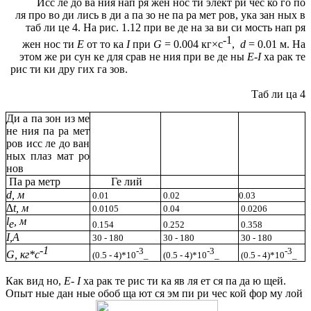
Исс ле до ва ния нап ря жен нос ти элект ри чес ко го по
ля про во ди лись в ди а па зо не па ра мет ров, ука зан ных в
таб ли це 4. На рис. 1.12 при ве де на за ви си мость нап ря
-1
жен нос ти
E
от то ка
I
при
G
= 0.004 кг
×
с
,
d
= 0.01 м. На
этом же ри сун ке для срав не ния при ве де ны
E
-
I
ха рак те
рис ти ки дру гих га зов.
Таб ли ца 4
Ди а па зон из ме
не ния па ра мет
ров исс ле до ван
ных плаз мат ро
нов
Па ра метр
Ге лий
d, м
0.01
0.02
0.03
∆t, м
0.0105
0.04
0.0206
l
, м
e
0.154
0.252
0.358
I,A
30 - 180
30 - 180
30 - 180
-1
-3
-3
-3
G, кг*c
(0.5 - 4)*10
_
(0.5 - 4)*10
_
(0.5 - 4)*10
_
Как вид но,
E
-
I
ха рак те рис ти ка яв ля ет ся па да ю щей.
Опыт ные дан ные обоб ща ют ся эм пи ри чес кой фор му лой