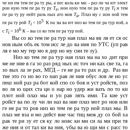
че ни ем тем пе ра ту ры, а нес коль ки ми – раз ли ча ют элект
рон ную тем пе ра ту ру
Т
, ион ную тем пе ра ту ру
Т
и тем
е
i
пе ра ту ру нейт раль ных ато мов
Т
. Плаз му с ион ной тем
а
5
пе ра ту рой
Т
< 10
К на зы ва ют низ ко тем пе ра тур ной, а
i
6
с
Т
> 10
К – вы со ко тем пе ра тур ной.
i
Вы со ко тем пе ра тур ная плаз ма яв ля ет ся ос
нов ным объ ек том исс ле до ва ния по УТС (уп рав
ля е мо му тер мо я дер но му син те зу).
Низ ко тем пе ра тур ная плаз ма на хо дит при
ме не ние в га зо раз ряд ных ис точ ни ках све та, га
зо вых ла зе рах, МГД – ге не ра то рах и др. Раз ви
тие это го но во го нап рав ле ния обус лов ле но ус
пеш ной раз ра бот кой спо со бов и уст ройств, поз
во ля ю щих ста ци о нар но удер жи вать по то ки
плот ной плаз мы и уп рав лять ими. Та кие уст
ройст ва по лу чи ли наз ва ние плаз мот ро нов или
ге не ра то ров низ ко тем пе ра тур ной плаз мы. В
плаз ме вза и мо дейст вие час тиц меж ду со бой ха
рак те ри зу ет ся ку ло новс ки ми си ла ми при тя
же ния и от тал ки ва ния, убы ва ю щи ми с расс то