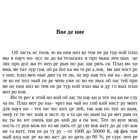
Вве де ние
Об ласть ис поль зо ва ния низ ко тем пе ра тур ной плаз
мы в науч но- исс ле до ва тельских и про мыш лен ных це
лях про дол жа ет неп ре рыв но рас ши рять ся. Плаз мо хи
мия, ме тал лур гия, об ра бот ка ма те ри а лов, ма ши ност ро
е ние, плаз мен ные дви га те ли, ла зер ная тех ни ка - вот да
ле ко не пол ный пе ре чень уже ос во ен ных об лас тей при
ме не ния низ ко тем пе ра тур ной плаз мы и ду го вых плаз
мот ро нов.
Ин те рес к этой но вой об лас ти нау ки и тех ни ки не слу
ча ен. Плаз мот ро ны– чрез вы чай но гиб кий инст ру мент
для науч но – тех ни чес ких це лей, так как по теп ло вым,
энер ге ти чес ким и эксп лу а та ци он ным па ра мет рам ох
ва ты ва ют очень ши ро кий ди а па зон. Теп ло вую мощ
ность ст руи мож но из ме нять от де сят ков ватт до де сят ков
ме га ватт, тем пе ра ту ру – от 1000 до 50000 К, эф фек тив
ный кпд наг ре ва мо жет до хо дить до 90 %, ре сурс неп ре