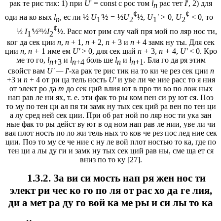
рак те рис тик: 1) при
U
' = const с рос том
l
рас тет
I
', 2) для
n
¢
¢
оди на ко вых
l
, ес ли
½
U
'
½
=
½
U
½
,
U
' >
0,
U
< 0, то
n
1
2
1
2
¢
½
I
'
½³½
I
½
.
Расс мот рим слу чай пря мой по ляр нос ти,
1
2
ког да сек ции
n
,
n
+ 1,
n
+ 2,
n
+ 3 и
n
+ 4 замк ну ты. Для сек
ции
n
,
п +
1 име ем
U'
> 0, для сек ций
п +
3,
п +
4,
U'
< 0. Кро
ме то го,
l
и
l
боль ше
l
и
l
.
Бла го да ря этим
n
+3
n
+4
п
n
+1
свойст вам
U' — I
'-ха рак те рис тик на то ки че рез сек ции
п
+3 и
п
+ 4 от ри ца тель ность
U'
и уве ли че ние расс то я ния
от элект ро да
т
до сек ций влия ют в про ти во по лож ных
нап рав ле ни ях, т. е. эти фак то ры ком пен си ру ют ся. Поэ
то му по тен ци ал пя ти замк ну тых сек ций ра вен по тен ци
а лу сред ней сек ции. При об рат ной по ляр нос ти ука зан
ные фак то ры дейст ву ют в од ном нап рав ле нии, уве ли чи
вая плот ность по ло жи тель ных то ков че рез пос лед ние сек
ции. Поэ то му се че ние с ну ле вой плот ностью то ка, где по
тен ци а лы ду ги и замк ну тых сек ций рав ны, сме ща ет ся
вниз по то ку [27].
1.3.2. За ви си мость нап ря жен нос ти
элект ри чес ко го по ля от рас хо да ге лия,
ди а мет ра ду го вой ка ме ры и си лы то ка