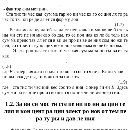
,
- фак тор сим мет рии.
Ста тис ти чес кая сум ма гар мо ни чес ко го ос цил ля то ра
час то ты оп ре де ля ет ся фор му лой
. (1.7)
Ес ли мо ле ку ла об ла да ет нес коль ки ми ко ле ба тель
ны ми сте пе ня ми сво бо ды, то её пол ная ко ле ба тель ная
сум ма предс тав ля ет ся в ви де про из ве де ния сом но жи те
лей, со от ветст ву ю щих всем нор маль ным ко ле ба ни ям.
Элект рон ная ста тис ти чес кая сум ма за пи сы ва ет ся
как
,
(1.8)
где
E
- энер гия
k
-то го кван то во го сос то я ния. Ес ли уров
ни вы рож де ны, то мож но за пи сать
, (1.9)
где - ста тис ти чес кий вес сос то я ния с энер ги ей
E
. Здесь
сум ми ро ва ние про из во дит ся по зна че ни ям энер гии.
1.2. За ви си мос ти сте пе ни ио ни за ции ге
лия и кон цент ра ции элект ро нов от тем пе
ра ту ры и дав ле ния