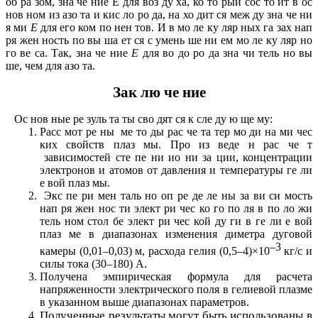
об ра зом, зна че ние Е для воз ду ха, ко то рый сос то ит в ос
нов ном из азо та и кис ло ро да, на хо дит ся меж ду зна че ни
я ми
E
для его ком по нен тов. И в мо ле ку ляр ных га зах нап
ря жен ность по вы ша ет ся с умень ше ни ем мо ле ку ляр но
го ве са. Так, зна че ние
Е
для во до ро да зна чи тель но вы
ше, чем для азо та.
Зак лю че ние
Ос нов ные ре зуль та ты сво дят ся к сле ду ю ще му:
Расс мот ре ны ме то ды рас че та тер мо ди на ми чес
ких свойств плаз мы. Про из веде н рас че т
зависимостей сте пе ни ио ни за ции, концентрации
электронов и атомов от давления и температуры ге ли
е вой плаз мы.
Экс пе ри мен таль но оп ре де ле ны за ви си мость
нап ря жен нос ти элект ри чес ко го по ля в по ло жи
тель ном стол бе элект ри чес кой ду ги в ге ли е вой
плаз ме в диапазонах изменения диметра дуговой
–3
камеры (0,01–0,03) м, расхода гелия (0,5–4)×10
кг/с и
силы тока (30–180) А.
Получена эмпирическая формула для расчета
напряженности электрического поля в гелиевой плазме
в указанном выше диапазонах параметров.
Полученные результаты могут быть использованы в