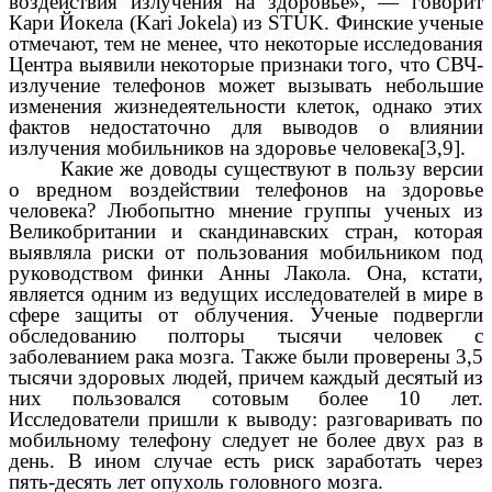
воздействия излучения на здоровье», — говорит
Кари Йокела (Kari Jokela) из STUK. Финские ученые
отмечают, тем не менее, что некоторые исследования
Центра выявили некоторые признаки того, что СВЧ-
излучение телефонов может вызывать небольшие
изменения жизнедеятельности клеток, однако этих
фактов недостаточно для выводов о влиянии
излучения мобильников на здоровье человека[3,9].
Какие же доводы существуют в пользу версии
о вредном воздействии телефонов на здоровье
человека? Любопытно мнение группы ученых из
Великобритании и скандинавских стран, которая
выявляла риски от пользования мобильником под
руководством финки Анны Лакола. Она, кстати,
является одним из ведущих исследователей в мире в
сфере защиты от облучения. Ученые подвергли
обследованию полторы тысячи человек с
заболеванием рака мозга. Также были проверены 3,5
тысячи здоровых людей, причем каждый десятый из
них пользовался сотовым более 10 лет.
Исследователи пришли к выводу: разговаривать по
мобильному телефону следует не более двух раз в
день. В ином случае есть риск заработать через
пять-десять лет опухоль головного мозга.