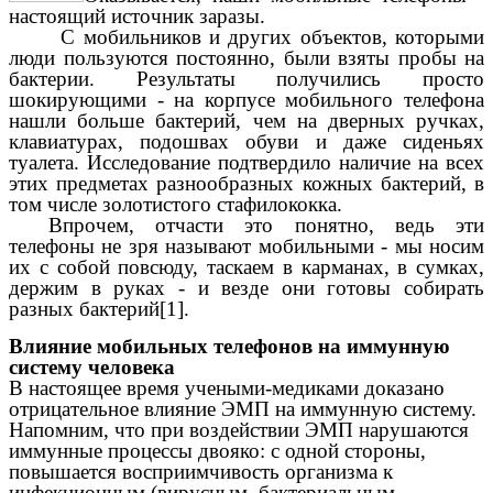
настоящий источник заразы.
С мобильников и других объектов, которыми
люди пользуются постоянно, были взяты пробы на
бактерии. Результаты получились просто
шокирующими - на корпусе мобильного телефона
нашли больше бактерий, чем на дверных ручках,
клавиатурах, подошвах обуви и даже сиденьях
туалета. Исследование подтвердило наличие на всех
этих предметах разнообразных кожных бактерий, в
том числе золотистого стафилококка.
Впрочем, отчасти это понятно, ведь эти
телефоны не зря называют мобильными - мы носим
их с собой повсюду, таскаем в карманах, в сумках,
держим в руках - и везде они готовы собирать
разных бактерий[1].
Влияние мобильных телефонов на иммунную
систему человека
В настоящее время учеными-медиками доказано
отрицательное влияние ЭМП на иммунную систему.
Напомним, что при воздействии ЭМП нарушаются
иммунные процессы двояко: с одной стороны,
повышается восприимчивость организма к
инфекционным (вирусным, бактериальным,