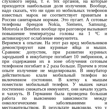
слухового нерва, т. е. тех органов, на которые
приходится наибольшая доля излучения. Вообще,
надо сказать, что ни один из мобильных телефонов
известных марок не соответствует принятым в
России санитарным нормам. Это пугает. А сотовые
телефоны брендов Nokia, Siemens, Samsung,
Motorola и Benefon вообще при разговоре вызывают
повышение температуры головы на 1 ºС и
активизируют ослабление иммунитета.
Вернемся к опытам. На этот раз вред мобильников
демонстрируют нам куриные яйца и мыши.
Сравним: допустим, при развитии куриных
зародышей в инкубаторе погибает 10 эмбрионов, а
при содержании их в зоне облучения сотовым
телефоном погибает в 2 раза больше. Причем в этом
опыте излучение не моделировали. В инкубатор
действительно клали мобильный телефон во
включенном состоянии. В клетку к мышам
поместили мобильный телефон. У мышек начал
постепенно снижаться иммунитет, они начали худеть
и чахнуть. В Германии была проведена большая
работа по выяснению зависимости между
онкологическими заболеваниями и
местожительством. В результате выяснили, что у