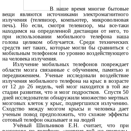
В наше время многие бытовые
вещи являются источниками электромагнитного
излучения (телевизор, компьютер, микроволновая
печь). Но если, смотря телевизор, мы все-таки
находимся на определенной дистанции от него, то
при использовании мобильного телефона наша
голова целиком облучается. Среди технических
средств нет таких, которые могли бы сравниться с
мобильным телефоном по уровню воздействующего
на человека излучения.
Излучение мобильных телефонов повреждает
области мозга связанные с обучением, памятью и
передвижением. Ученые исследовали воздействие
излучения мобильного телефона на крыс в возрасте
от 12 до 26 недель, чей мозг находится в той же
стадии развития, что и мозг подростков. Спустя 50
дней исследователи обнаружили множество мертвых
мозговых клеток у крыс, подвергшихся излучению.
Сходство между мозгом крысы и человека дает
ученым повод предположить, что схожие эффекты
сотовый телефон оказывает и на людей
Учёный Шильников Е.Н. считает, что при
разговоре по телефону «энергия той же природы,