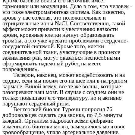
Кроме базовой волны его источник имеет
гармоники или модуляции. Дело в том, что человек -
это тоже электромагнитная система. Как известно,
кровь у нас соленая, это положительные и
отрицательные ионы NaCl. Соответственно, такой
эффект может привести к увеличению вязкости
крови, кровяные клетки начнут образовывать
тромбы, а это уже чревато проблемами с сердечно-
сосудистой системой. Кроме того, клетки
соединительной ткани, участвующие в процессе
заживления ран, могут оказаться неспособными
сформировать надежный рубец на месте
повреждения».
Телефон, наконец, может воздействовать и на
сердце, если мы носим его на шее или в нагрудном
кармане. Виной всему, всё те же волны, которые
разогревают наш мозг. В случае с сердцем они не
только повышают его температуру, но и активно
нарушают сердечный ритм.
Венгерский биолог Турочи попросил 76
добровольцев сделать два звонка, по 7,5 минуты
каждый. Организм задрожал всеми фибрами:
изменились биотоки мозга, замедлилось мозговое
кровообращение, упало артериальное давление.