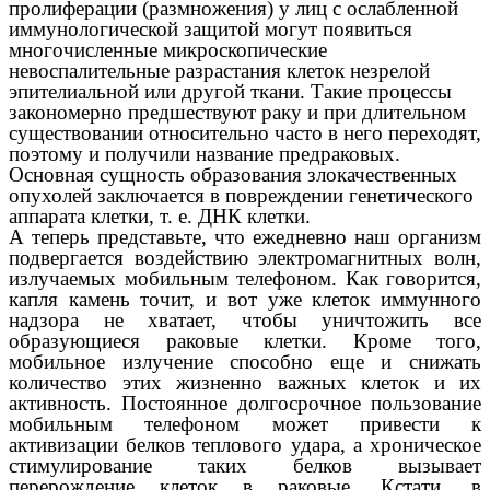
пролиферации (размножения) у лиц с ослабленной
иммунологической защитой могут появиться
многочисленные микроскопические
невоспалительные разрастания клеток незрелой
эпителиальной или другой ткани. Такие процессы
закономерно предшествуют раку и при длительном
существовании относительно часто в него переходят,
поэтому и получили название предраковых.
Основная сущность образования злокачественных
опухолей заключается в повреждении генетического
аппарата клетки, т. е. ДНК клетки.
А теперь представьте, что ежедневно наш организм
подвергается воздействию электромагнитных волн,
излучаемых мобильным телефоном. Как говорится,
капля камень точит, и вот уже клеток иммунного
надзора не хватает, чтобы уничтожить все
образующиеся раковые клетки. Кроме того,
мобильное излучение способно еще и снижать
количество этих жизненно важных клеток и их
активность. Постоянное долгосрочное пользование
мобильным телефоном может привести к
активизации белков теплового удара, а хроническое
стимулирование таких белков вызывает
перерождение клеток в раковые. Кстати, в