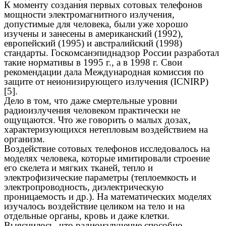
К моменту создания первых сотовых телефонов
мощности электромагнитного излучения,
допустимые для человека, были уже хорошо
изучены и занесены в американский (1992),
европейский (1995) и австралийский (1998)
стандарты. Госкомсанэпиднадзор России разработал
такие нормативы в 1995 г., а в 1998 г. Свои
рекомендации дала Международная комиссия по
защите от неионизирующего излучения (ICNIRP)
[5].
Дело в том, что даже смертельные уровни
радиоизлучения человеком практически не
ощущаются. Что же говорить о малых дозах,
характеризующихся нетепловым воздействием на
организм.
Воздействие сотовых телефонов исследовалось на
моделях человека, которые имитировали строение
его скелета и мягких тканей, тепло и
электрофизические параметры (теплоемкость и
электропроводность, диэлектрическую
проницаемость и др.). На математических моделях
изучалось воздействие целиком на тело и на
отдельные органы, кровь и даже клетки.
Выяснилось, что радиоизлучение способно