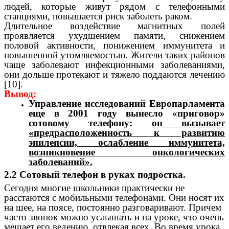
людей, которые живут рядом с телефонными
станциями, повышается риск заболеть раком.
Длительное воздействие магнитных полей
проявляется ухудшением памяти, снижением
половой активности, понижением иммунитета и
повышенной утомляемостью. Жители таких районов
чаще заболевают инфекционными заболеваниями,
они дольше протекают и тяжело поддаются лечению
[10].
Вывод:
Управление исследований Европарламента
еще в 2001 году вынесло «приговор»
сотовому телефону:
он вызывает
«предрасположенность к развитию
эпилепсии, ослабление иммунитета,
возникновение онкологических
заболеваний».
2.2 Сотовый телефон в руках подростка.
Сегодня многие школьники практически не
расстаются с мобильными телефонами. Они носят их
на шее, на поясе, постоянно разговаривают. Причем
часто звонок можно услышать и на уроке, что очень
мешает его ведению, отвлекая всех. Во время урока