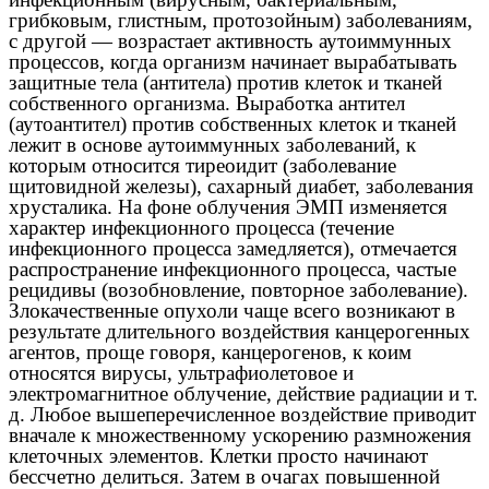
грибковым, глистным, протозойным) заболеваниям,
с другой — возрастает активность аутоиммунных
процессов, когда организм начинает вырабатывать
защитные тела (антитела) против клеток и тканей
собственного организма. Выработка антител
(аутоантител) против собственных клеток и тканей
лежит в основе аутоиммунных заболеваний, к
которым относится тиреоидит (заболевание
щитовидной железы), сахарный диабет, заболевания
хрусталика. На фоне облучения ЭМП изменяется
характер инфекционного процесса (течение
инфекционного процесса замедляется), отмечается
распространение инфекционного процесса, частые
рецидивы (возобновление, повторное заболевание).
Злокачественные опухоли чаще всего возникают в
результате длительного воздействия канцерогенных
агентов, проще говоря, канцерогенов, к коим
относятся вирусы, ультрафиолетовое и
электромагнитное облучение, действие радиации и т.
д. Любое вышеперечисленное воздействие приводит
вначале к множественному ускорению размножения
клеточных элементов. Клетки просто начинают
бессчетно делиться. Затем в очагах повышенной