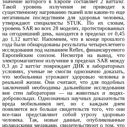
значение которого в Европе составляет 2 ватта/кг.
Такой уровень излучения не приводит к
существенному нагреванию тканей или каким-то еще
негативным последствиям для здоровья человека,
утверждают специалисты STUK. По их словам,
уровень SAR во всех 28 моделях, протестированных
на сегодняшний день, находится в пределах от 0,45
до 1,12 ватт/кг. Напомним, что в конце прошлого
года были обнародованы результаты четырехлетнего
исследования под названием Reflex, финансируемого
Европейским союзом. Несмотря на вывод, что
электромагнитное излучение в пределах SAR между
0,3 до 2 ватт/кг повреждает ДНК в лабораторных
условиях, ученые не смогли однозначно доказать,
что мобильники угрожают здоровью человека в
реальной жизни. Они считают, что для подобных
заключений необходимы дальнейшие исследования
вне стен лаборатории — на животных и людях-
добровольцах. Однозначных научных доказательств
вреда мобильников нет, но с каждым днем
появляется все больше свидетельств того, что они
все-таки представляют собой угрозу здоровью
человека. Так, новые данные, опубликованные
ирландскими медиками, свидетельствуют о том, что