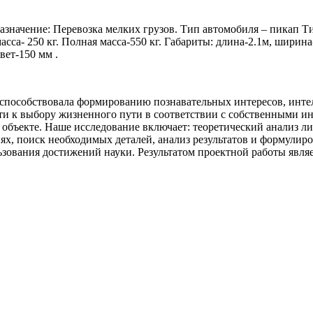
начение: Перевозка мелких грузов. Тип автомобиля – пикап Тип
сса- 250 кг. Полная масса-550 кг. Габариты: длина-2.1м, ширин
ет-150 мм .
 способствовала формированию познавательных интересов, интел
и к выбору жизненного пути в соответствии с собственными инт
бъекте. Наше исследование включает: теоретический анализ ли
ях, поиск необходимых деталей, анализ результатов и формулир
льзования достижений науки. Результатом проектной работы явл