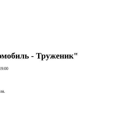
омобиль - Труженик"
19:00
ля.