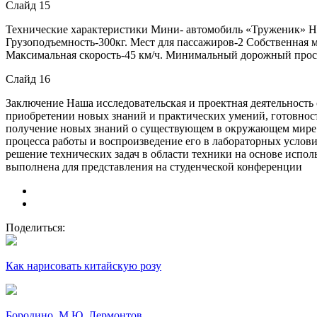
Слайд 15
Технические характеристики Мини- автомобиль «Труженик» Наз
Грузоподъемность-300кг. Мест для пассажиров-2 Собственная ма
Максимальная скорость-45 км/ч. Минимальный дорожный просв
Слайд 16
Заключение Наша исследовательская и проектная деятельность
приобретении новых знаний и практических умений, готовност
получение новых знаний о существующем в окружающем мире о
процесса работы и воспроизведение его в лабораторных услови
решение технических задач в области техники на основе испо
выполнена для представления на студенческой конференции
Поделиться:
Как нарисовать китайскую розу
Бородино. М.Ю. Лермонтов