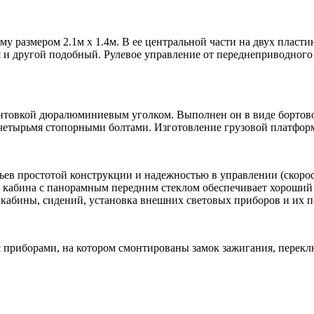
 размером 2.1м х 1.4м. В ее центральной части на двух пласт
я и другой подобный. Рулевое управление от переднеприводного
кантовкой дюралюминиевым уголком. Выполнен он в виде бортов
н четырьмя стопорными болтами. Изготовление грузовой платфо
ев простотой конструкции и надежностью в управлении (скорость
 кабина с панорамным передним стеклом обеспечивает хороший 
 кабины, сидений, установка внешних световых приборов и их 
 приборами, на котором смонтированы замок зажигания, переключ