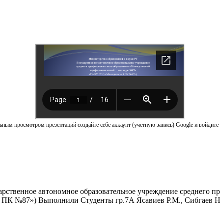
ным просмотром презентаций создайте себе аккаунт (учетную запись) Google и войдите 
дарственное автономное образовательное учреждение среднего
 №87») Выполнили Студенты гр.7А Ясавиев Р.М., Сибгаев Н.В