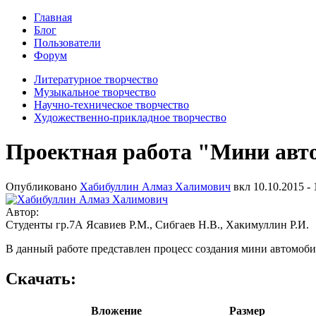
Главная
Блог
Пользователи
Форум
Литературное творчество
Музыкальное творчество
Научно-техническое творчество
Художественно-прикладное творчество
Проектная работа "Мини авт
Опубликовано
Хабибуллин Алмаз Халимович
вкл
10.10.2015 - 
Автор:
Студенты гр.7А Ясавиев Р.М., Сибгаев Н.В., Хакимуллин Р.И.
В данный работе представлен процесс создания мини автомоби
Скачать:
Вложение
Размер