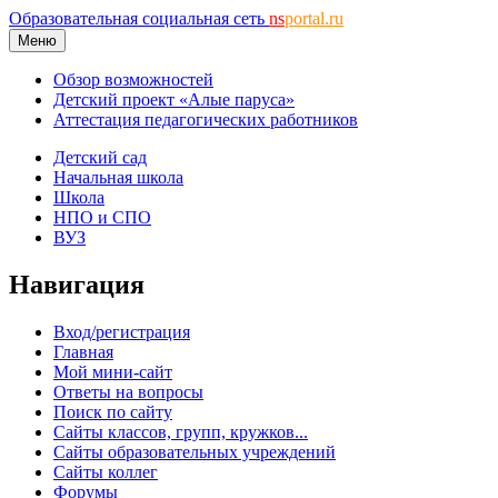
Образовательная социальная сеть
ns
portal.ru
Меню
Обзор возможностей
Детский проект «Алые паруса»
Аттестация педагогических работников
Детский сад
Начальная школа
Школа
НПО и СПО
ВУЗ
Навигация
Вход/регистрация
Главная
Мой мини-сайт
Ответы на вопросы
Поиск по сайту
Сайты классов, групп, кружков...
Сайты образовательных учреждений
Сайты коллег
Форумы