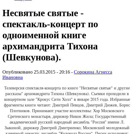
Несвятые святые -
спектакль-концерт по
одноименной книге
архимандрита Тихона
(Шевкунова).
Опубликовано 25.03.2015 - 20:16 -
Сорокина Агнесса
Ивановна
Телеверсия спектакля-концерта по книге "Несвятые святые" и другие
рассказы" архимандрита Тихона (Шевкунова). Съемки проходили в
концертном зале "Крокус Сити Холл" в январе 2015 года. Избранные
фрагменты книги читают: Дмитрий Певцов, Дмитрий Дюжев, Борис
Плотников. Принимают участие коллективы: Хор Московского
Сретенского монастыря, дирижер Никон Жила; Государственный
академический русский народный ансамбль "Россия" имени Л.
Зыкиной, дирижер Дмитрий Дмитриенко; Московский молодежный
камерный оркестр; ансамбль "Колокола России". Песни исполняют: