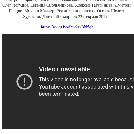
Олег Погудин, Евгения Смольянинова, Алексей Татаринцев, Дмитрий
Певцов, Михаил Миллер. Режиссер постановки Оксана Шелест.
Художник Дмитрий Смирнов.23 февраля 2015 г.
https://youtu.be/dbw9zvBN5qk