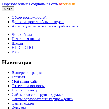
Образовательная социальная сеть
ns
portal.ru
Меню
Обзор возможностей
Детский проект «Алые паруса»
Аттестация педагогических работников
Детский сад
Начальная школа
Школа
НПО и СПО
ВУЗ
Навигация
Вход/регистрация
Главная
Мой мини-сайт
Ответы на вопросы
Поиск по сайту
Сайты классов, групп, кружков...
Сайты образовательных учреждений
Сайты коллег
Форумы