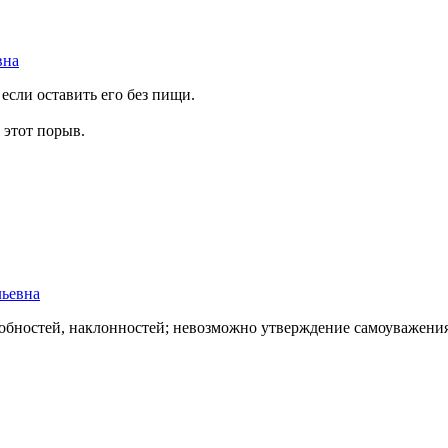
вна
 если оставить его без пищи.
 этот порыв.
ьевна
собностей, наклонностей; невозможно утверждение самоуважени