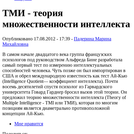
ТМИ - теория
множественности интеллекта
Опубликовано 17.08.2012 - 17:39 -
Падерина Марина
Михайловна
В самом начале двадцатого века группа французских
психологов под руководством Альфреда Бине разработала
самый первый тест по измерению интеллектуальных
способностей человека. Чуть позже он был импортирован в
США и обрел международную известность как тест Ай-Кью
(Intelligence Quotient— коэффициент интеллекта). Почти
восемь десятилетий спустя психолог из Гарвардского
университета Говард Гарднер бросил вызов этой теории. Он
предложил теорию множественности интеллекта (Тhеогу оf
Мultiple Intelligence - ТМI или ТМИ), которая по многим
позициям является диаметрально противоположной
концепции Ай-Кью.
Мне нравится
Поделиться: