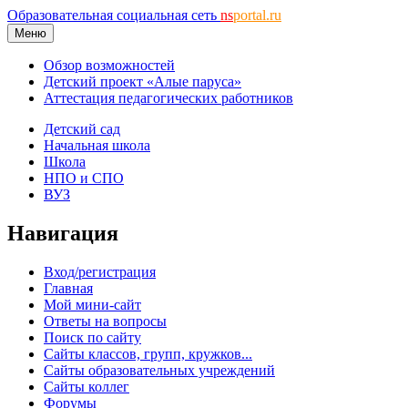
Образовательная социальная сеть
ns
portal.ru
Меню
Обзор возможностей
Детский проект «Алые паруса»
Аттестация педагогических работников
Детский сад
Начальная школа
Школа
НПО и СПО
ВУЗ
Навигация
Вход/регистрация
Главная
Мой мини-сайт
Ответы на вопросы
Поиск по сайту
Сайты классов, групп, кружков...
Сайты образовательных учреждений
Сайты коллег
Форумы