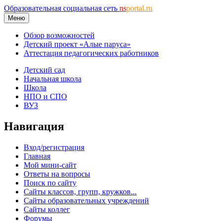
Образовательная социальная сеть
ns
portal.ru
Меню
Обзор возможностей
Детский проект «Алые паруса»
Аттестация педагогических работников
Детский сад
Начальная школа
Школа
НПО и СПО
ВУЗ
Навигация
Вход/регистрация
Главная
Мой мини-сайт
Ответы на вопросы
Поиск по сайту
Сайты классов, групп, кружков...
Сайты образовательных учреждений
Сайты коллег
Форумы