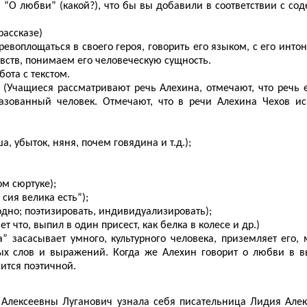
 “О любви” (какой?), что бы вы добавили в соответствии с с
рассказе)
евоплощаться в своего героя, говорить его языком, с его инто
вств, понимаем его человеческую сущность.
ота с текстом.
 (Учащиеся рассматривают речь Алехина, отмечают, что речь е
азованный человек. Отмечают, что в речи Алехина Чехов ис
а, убыток, няня, почем говядина и т.д.);
м сюртуке);
сия велика есть”);
одно; поэтизировать, индивидуализировать);
 что, выпил в один присест, как белка в колесе и др.)
 засасывает умного, культурного человека, приземляет его, 
ных слов и выражений. Когда же Алехин говорит о любви в в
вится поэтичной.
 Алексеевны Луганович узнала себя писательница Лидия Алек