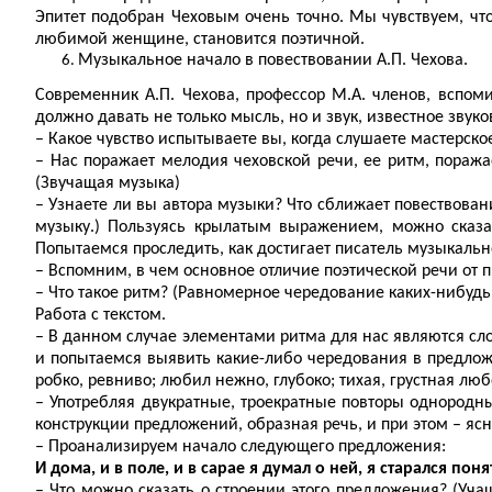
Эпитет подобран Чеховым очень точно. Мы чувствуем, чт
любимой женщине, становится поэтичной.
Музыкальное начало в повествовании А.П. Чехова.
Современник А.П. Чехова, профессор М.А. членов, вспом
должно давать не только мысль, но и звук, известное звуко
– Какое чувство испытываете вы, когда слушаете мастерско
– Нас поражает мелодия чеховской речи, ее ритм, поража
(Звучащая музыка)
– Узнаете ли вы автора музыки? Что сближает повествован
музыку.) Пользуясь крылатым выражением, можно сказать
Попытаемся проследить, как достигает писатель музыкальн
– Вспомним, в чем основное отличие поэтической речи от п
– Что такое ритм? (Равномерное чередование каких-нибудь
Работа с текстом.
– В данном случае элементами ритма для нас являются сло
и попытаемся выявить какие-либо чередования в предлож
робко, ревниво; любил нежно, глубоко; тихая, грустная люб
– Употребляя двукратные, троекратные повторы однородн
конструкции предложений, образная речь, и при этом – ясн
– Проанализируем начало следующего предложения:
И дома, и в поле, и в сарае я думал о ней, я старался п
– Что можно сказать о строении этого предложения? (Уч