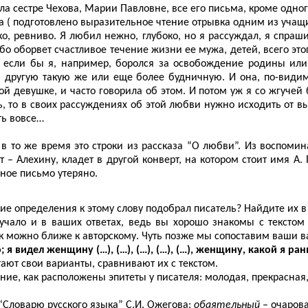
а сестре Чехова, Марии Павловне, все его письма, кроме одног
ма ( подготовлено выразительное чтение отрывка одним из учащи
о, ревниво. Я любил нежно, глубоко, но я рассуждал, я спраш
бо оборвет счастливое течение жизни ее мужа, детей, всего это
, если бы я, например, боролся за освобождение родины или
 другую такую же или еще более будничную. И она, по-види
ой девушке, и часто говорила об этом. И потом уж я со жгуче
, то в своих рассуждениях об этой любви нужно исходить от вы
ть вовсе…
и в то же время это строки из рассказа “О любви”. Из воспом
– Алехину, кладет в другой конверт, на котором стоит имя А. 
ное письмо утеряно.
ие определения к этому слову подобрал писатель? Найдите их 
учало и в ваших ответах, ведь вы хорошо знакомы с текстом 
как можно ближе к авторскому. Чуть позже мы сопоставим ваши 
я видел женщину (…), (…), (…), (…), (…), женщину, какой я ран
ают свои варианты, сравнивают их с текстом.
ние, как расположены эпитеты у писателя: молодая, прекрасная
“Словарю русского языка” С.И. Ожегова:
обаятельный
– очарова