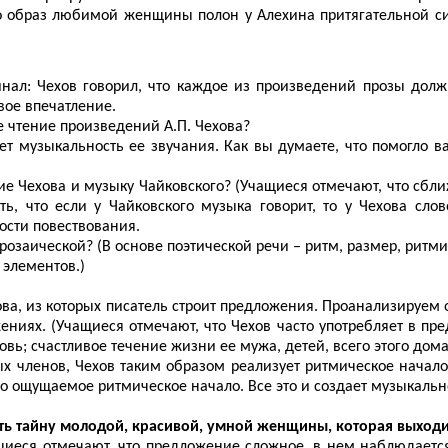
о образ любимой женщины полон у Алехина притягательной сил
инал: Чехов говорил, что каждое из произведений прозы дол
вое впечатление.
е чтение произведений А.П. Чехова?
ет музыкальность ее звучания. Как вы думаете, что помогло в
ие Чехова и музыку Чайковского? (Учащиеся отмечают, что сбли
, что если у Чайковского музыка говорит, то у Чехова слов
ости повествования.
розаической? (В основе поэтической речи – ритм, размер, ритми
 элементов.)
ва, из которых писатель строит предложения. Проанализируем 
ениях. (Учащиеся отмечают, что Чехов часто употребляет в п
овь; счастливое течение жизни ее мужа, детей, всего этого дома;
ых членов, Чехов таким образом реализует ритмическое начал
о ощущаемое ритмическое начало. Все это и создает музыкально
онять тайну молодой, красивой, умной женщины, которая выход
ащиеся отмечают, что предложение сложное, в нем наблюдаетс