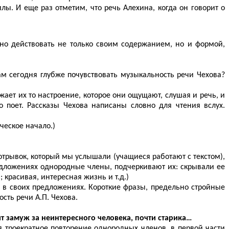
ы. И еще раз отметим, что речь Алехина, когда он говорит о
жно действовать не только своим содержанием, но и формой,
ам сегодня глубже почувствовать музыкальность речи Чехова?
жает их то настроение, которое они ощущают, слушая и речь, и
о поет. Рассказы Чехова написаны словно для чтения вслух.
ческое начало.)
отрывок, который мы услышали (учащиеся работают с текстом),
редложениях однородные члены, подчеркивают их: скрывали ее
 красивая, интересная жизнь и т.д.)
о в своих предложениях. Короткие фразы, предельно стройные
сть речи А.П. Чехова.
ит замуж за неинтересного человека, почти старика…
я троекратное повторение однородных членов, в первой части