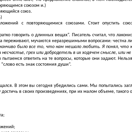
оряющимся союзом и.)
оряющийся союз.
)
ложений с повторяющимися союзами. Стоит опустить союз,
кратко говорить о длинных вещах”. Писатель считал, что лако
за переживают, мучаются неразрешимыми вопросами: честна ли 
бманчиво было все то, что нам мешало любить. Я понял, что 
 несчастье, грех или добродетель в их ходячем смысле, или не
пытаемся ответить на те вопросы, которые они задают. Нельзя
 “слово есть знак состояния души”.
ащался. В этом вы сегодня убедились сами. Мы попытались заг
достичь в своих произведениях, при их малом объеме, такого о
та;
ожений;