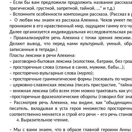
– Если бы вам предложили продолжить название рассказа
трагической, грустной, запретной, тайной, …” и т.д.)
– Вспомните особенности композиции рассказа. (Рассказ в 
– О любви мы знаем из рассказа Алехина. Чехов умеет пер
проникаем в его нравственный мир, ощущаем гамму его чу
Далее организуется индивидуальная исследовательская раб
– Проанализируйте речь Алехина с точки зрения лексики.
Делают вывод, что перед нами культурный, умный, обр
записанные в тетради.)
Пласты лексики в речи Алехина:
– разговорно-бытовая лексика (холостяки, батраки, без грош
– просторечные слова (спанье в санях, мужики, бабы…);
– просторечно-вульгарные слова (мурло);
– просторечные грамматические формы (тосковать по черно
– церковно-славянская лексика (писать пристрастие, “тайна 
– книжная лексика (обо всем этом можно трактовать как уг
–просторечные фразеологические обороты (говорил бог знает
– Рассмотрев речь Алехина, мы видим, как “обыденщина”
писатель, вкладывая в уста героя множество простореч
соответственно меняется и строй его речи – его речь стано
Выразительное чтение.
– Мы с вами знаем, что в образе главной героини Анны