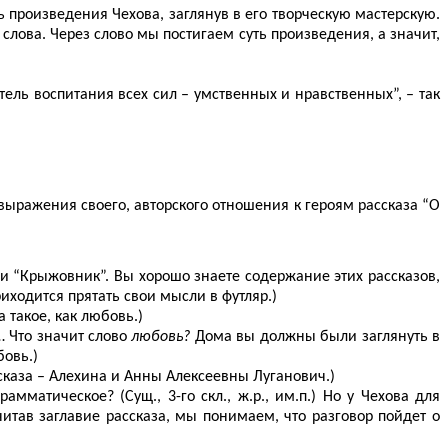
 произведения Чехова, заглянув в его творческую мастерскую.
 слова. Через слово мы постигаем суть произведения, а значит,
итель воспитания всех сил – умственных и нравственных”, – так
 выражения своего, авторского отношения к героям рассказа “О
” и “Крыжовник”. Вы хорошо знаете содержание этих рассказов,
риходится прятать свои мысли в футляр.)
 такое, как любовь.)
… Что значит слово
любовь?
Дома вы должны были заглянуть в
бовь.)
сказа – Алехина и Анны Алексеевны Луганович.)
мматическое? (Сущ., 3-го скл., ж.р., им.п.) Но у Чехова для
тав заглавие рассказа, мы понимаем, что разговор пойдет о