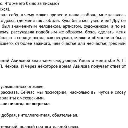
о. Что же это было за письмо?
хся).
ивал себя, к чему может привести наша любовь, мне казалось
го дома, где меня так любили. Куда бы я мог увести ее? Другое
 был знаменитым человеком, артистом, художником, а то из
мому, рассуждала подобным же образом, боясь сделать меня
й болью в сердце понял, как ненужно, мелко и обманчиво была
сшего, от более важного, чем счастье или несчастье, грех или
инаний Авиловой мы знаем следующее. Узнав о женитьбе А. П.
П. Чехова. И через некоторое время Авилова получает ответ от
в услышанном отрывке.
рассказа. Сейчас мы посмотрим, насколько вы чутки к слову
варианты с чеховскими.
ьше никогда не встречал.
, добрая, интеллигентная, обаятельная.
тельный, полный притягательной силы.