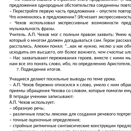
предложения однородные обстоятельства соединены повт
– Перестройте первую часть предложения – опустите повт
Что изменилось в предложении? (Исчезает экспрессивность
– Чехов использовал экспрессивные возможности пред
музыкальность фразы.
Учитель. А.П. Чехов мог с полным правом заявить: Умею 
который о многом должен догадываться сам. Герои расска
расстались, Алехин понял: “…
как не нужно, мелко и как о
исходить от высшего, от более важного, чем счастье или
– Нас захватывают переживания героев, вместе с ними мы 
нам все это понять слово, ибо, по определению Аристотеля,
Подведение итогов.
Учащиеся делают посильные выводы по теме урока.
– А.П. Чехов бережно относился к слову, умело с ним обр
приемы обращения Чехова со словом, которые помогли ему 
В тетради ученики записывают:
А.П. Чехов использует:
– образную речь;
– различные пласты лексики для создания речевого портре
– точные оценочные определения;
– стройные ритмичные синтаксические конструкции предл