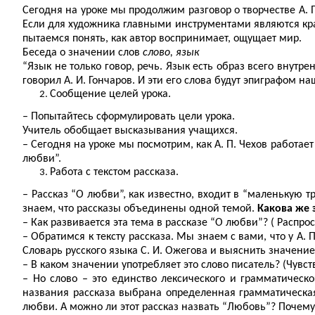
Сегодня на уроке мы продолжим разговор о творчестве А. 
Если для художника главными инструментами являются краск
пытаемся понять, как автор воспринимает, ощущает мир.
Беседа о значении слов
слово, язык
“Язык не только говор, речь. Язык есть образ всего внутре
говорил А. И. Гончаров. И эти его слова будут эпиграфом н
Сообщение целей урока.
– Попытайтесь сформулировать цели урока.
Учитель обобщает высказывания учащихся.
– Сегодня на уроке мы посмотрим, как А. П. Чехов работае
любви”.
Работа с текстом рассказа.
– Рассказ “О любви”, как известно, входит в “маленькую т
знаем, что рассказы объединены одной темой.
Какова же 
– Как развивается эта тема в рассказе “О любви”? ( Распро
– Обратимся к тексту рассказа. Мы знаем с вами, что у А.
Словарь русского языка С. И. Ожегова и выяснить значение
– В каком значении употребляет это слово писатель? (Чув
– Но слово – это единство лексического и грамматическо
названия рассказа выбрана определенная грамматическая
любви. А можно ли этот рассказ назвать “Любовь”? Почему