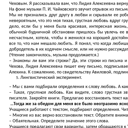
Чеховым. Я рассказывала вам, что Лидия Алексеевна вернул
На фоне музыки П. И. Чайковского звучит отрывок из пись
Мы не признались друг другу в любви и скрывали ее робк
невероятным, что это моя тихая, грустная любовь вдруг гру
дело, если бы у меня была красивая, интересная жизнь
обычной будничной обстановки пришлось бы увлечь ее в
несчастным, хотела, чтобы я женился на хорошей достойн
все то, что нам мешало любить. Я понял, что когда любишь
добродетель в их ходячем смысле, или не нужно рассужда
(Чтение закончилось, музыка продолжается.)
– Знакомы ли вам эти строки? Да, эти строки из письма 
Чехова, Лидия Алексеевна пишет ему письмо, подписывает 
Алехина. К сожалению, по свидетельству Авиловой, подлин
Лингвистический эксперимент.
– Мы с вами подбирали определения к слову любовь. А как
–
Тихая, грустная
любовь. Как видите, слово грустная зв
писателя. Закройте книги. Предлагаю восстановить текст 
…Тогда же за обедом для меня все было неотразимо ясно; 
Учащиеся работают с текстом, подбирают определения. Чит
– Многие из вас верно восстановили текст. Обратите внима
– Обаятельная. Определите значение этого слова.
Учащиеся предлагают свои варианты, затем обращаются к 