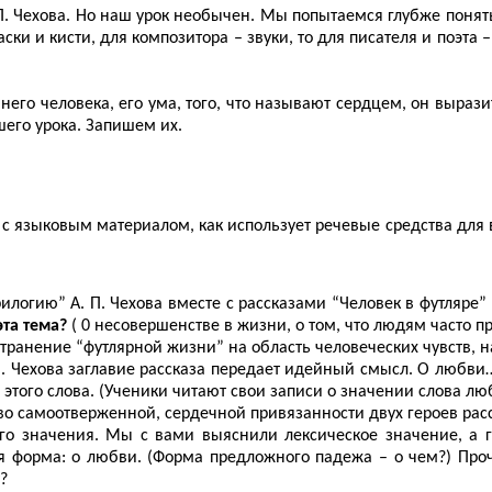
П. Чехова. Но наш урок необычен. Мы попытаемся глубже понять
и и кисти, для композитора – звуки, то для писателя и поэта –
ннего человека, его ума, того, что называют сердцем, он выраз
ашего урока. Запишем их.
т с языковым материалом, как использует речевые средства для
рилогию” А. П. Чехова вместе с рассказами “Человек в футляре
эта тема?
( 0 несовершенстве в жизни, о том, что людям часто п
странение “футлярной жизни” на область человеческих чувств, на
 П. Чехова заглавие рассказа передает идейный смысл. О любви
 этого слова. (Ученики читают свои записи о значении слова лю
ство самоотверженной, сердечной привязанности двух героев рас
го значения. Мы с вами выяснили лексическое значение, а гра
 форма: о любви. (Форма предложного падежа – о чем?) Прочи
?