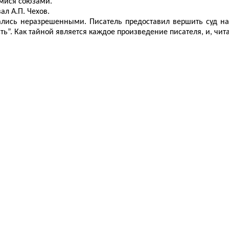
мися союзами.
ал А.П. Чехов.
стались неразрешенными. Писатель предоставил вершить суд н
ть”. Как тайной является каждое произведение писателя, и, чита