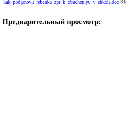
КБ
kak_podgotovit_rebenka_zpr_k_obucheniyu_v_shkole.doc
Предварительный просмотр: