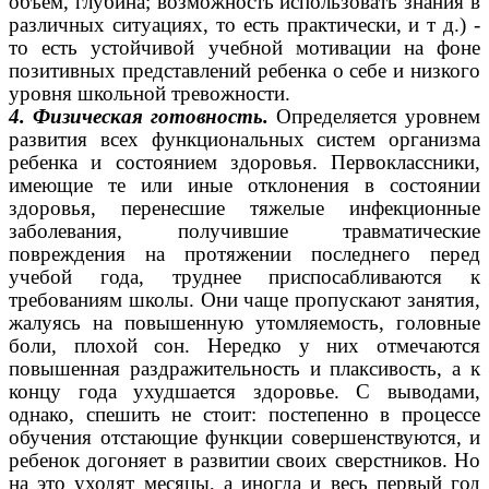
объем, глубина; возможность использовать знания в
различных ситуациях, то есть практически, и т д.) -
то есть устойчивой учебной мотивации на фоне
позитивных представлений ребенка о себе и низкого
уровня школьной тревожности.
4. Физическая готовность.
Определяется уровнем
развития всех функциональных систем организма
ребенка и состоянием здоровья. Первоклассники,
имеющие те или иные отклонения в состоянии
здоровья, перенесшие тяжелые инфекционные
заболевания, получившие травматические
повреждения на протяжении последнего перед
учебой года, труднее приспосабливаются к
требованиям школы. Они чаще пропускают занятия,
жалуясь на повышенную утомляемость, головные
боли, плохой сон. Нередко у них отмечаются
повышенная раздражительность и плаксивость, а к
концу года ухудшается здоровье. С выводами,
однако, спешить не стоит: постепенно в процессе
обучения отстающие функции совершенствуются, и
ребенок догоняет в развитии своих сверстников. Но
на это уходят месяцы, а иногда и весь первый год