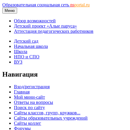
Образовательная социальная сеть
ns
portal.ru
Меню
Обзор возможностей
Детский проект «Алые паруса»
Аттестация педагогических работников
Детский сад
Начальная школа
Школа
НПО и СПО
ВУЗ
Навигация
Вход/регистрация
Главная
Мой мини-сайт
Ответы на вопросы
Поиск по сайту
Сайты классов, групп, кружков...
Сайты образовательных учреждений
Сайты коллег
Форумы