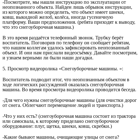
-Посмотрите, мы нашли инструкцию по эксплуатации от
неопознанного объекта. Найден лишь обрывок инструкции,
из которого можно определить, что объект имеет шнеки,
ковш, выкидной желоб, колёса, иногда гусеничную
платформу. Ваши предположения. (ребята приходят к выводу,
что это снегоуборочная машина.)
В это время раздаётся телефонный звонок. Трубку берёт
воспитатель. Поговорив по телефону он сообщает ребятам,
что нашим коллегам удалось зафиксировать неопознанный
объект. И они нам прислали видеосъёмку. Давайте посмотрим,
и узнаем верными ли были наши догадки.
5. Просмотр видеоролика «Снегоуборочные машины. »:
Воспитатель подводит итог, что неопознанным объектом в
ходе логических рассуждений оказалась снегоуборочная
машина. Во время просмотра видеоролика проводится беседа.
-Для чего нужны снегоуборочные машины (для очистки дорог
от снега. Облегчают перемещение людей и транспорта.)
-Что у них есть? (снегоуборочная машина состоит из трактора
или самосвала, к которому приделано снегоуборочное
оборудование: плуг, щетка, шнеки, ковш, скребки.)
-Какие бывают машины, очищающие улицы от снега?