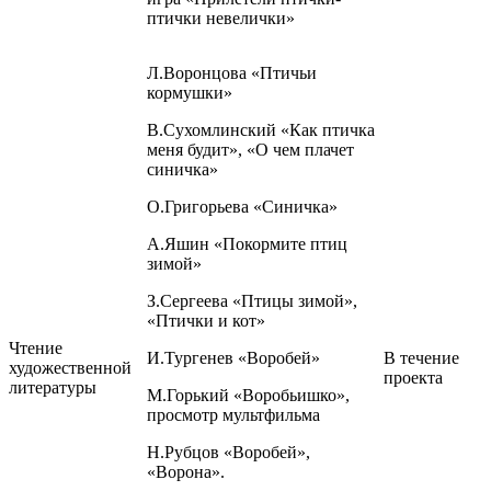
птички невелички»
Л.Воронцова «Птичьи
кормушки»
В.Сухомлинский «Как птичка
меня будит», «О чем плачет
синичка»
О.Григорьева «Синичка»
А.Яшин «Покормите птиц
зимой»
З.Сергеева «Птицы зимой»,
«Птички и кот»
Чтение
И.Тургенев «Воробей»
В течение
художественной
проекта
литературы
М.Горький «Воробьишко»,
просмотр мультфильма
Н.Рубцов «Воробей»,
«Ворона».