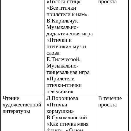
«Голоса птиц»
проекта
«Все птички
прилетели к нам»
В.Кирильчук
Музыкально-
дидактическая игра
«Птички и
птенчики» муз.и
слова
Е.Тилечеевой.
Музыкально-
танцевальная игра
«Прилетели
птички-птички
невелички»
Чтение
Л.Воронцова
В течение
художественной
«Птичьи
проекта
литературы
кормушки»
В.Сухомлинский
«Как птичка меня
будит», «О чем