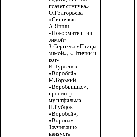
плачет синичка»
О.Григорьева
«Синичка»
А.Яшин
«Покормите птиц
зимой»
З.Сергеева «Птицы
зимой», «Птички и
кот»
И.Тургенев
«Воробей»
М.Горький
«Воробьишко»,
просмотр
мультфильма
Н.Рубцов
«Воробей»,
«Ворона».
Заучивание
наизусть