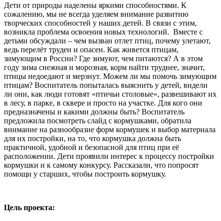
Дети от природы наделены яркими способностями. К
сожалению, мы не всегда уделяем внимание развитию
творческих способностей у наших детей. В связи с этим,
возникла проблема освоения новых технологий. Вместе с
детьми обсуждали – чем вызван отлет птиц, почему улетают,
ведь перелёт труден и опасен. Как живется птицам,
зимующим в России? Где зимуют, чем питаются? А в этом
году зима снежная и морозная, корм найти труднее, значит,
птицы недоедают и мерзнут. Можем ли мы помочь зимующим
птицам? Воспитатель попыталась выяснить у детей, видели
ли они, как люди готовят «птичьи столовые», развешивают их
в лесу, в парке, в сквере и просто на участке. Для кого они
предназначены и какими должны быть? Воспитатель
предложила посмотреть слайд с кормушками, обратила
внимание на разнообразие форм кормушек и выбор материала
для их постройки, на то, что кормушка должна быть
практичной, удобной и безопасной для птиц при её
расположении. Дети проявили интерес к процессу постройки
кормушки и к самому конкурсу. Рассказали, что попросят
помощи у старших, чтобы построить кормушку.
Цель проекта: