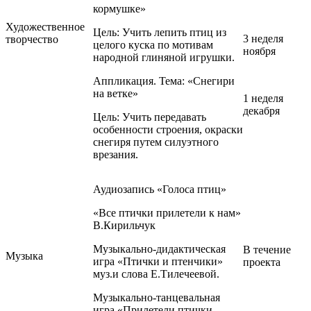
кормушке»
Художественное
Цель: Учить лепить птиц из
3 неделя
творчество
целого куска по мотивам
ноября
народной глиняной игрушки.
Аппликация. Тема: «Снегири
на ветке»
1 неделя
декабря
Цель: Учить передавать
особенности строения, окраски
снегиря путем силуэтного
врезания.
Аудиозапись «Голоса птиц»
«Все птички прилетели к нам»
В.Кирильчук
Музыкально-дидактическая
В течение
Музыка
игра «Птички и птенчики»
проекта
муз.и слова Е.Тилечеевой.
Музыкально-танцевальная
игра «Прилетели птички-