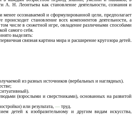
и А. Н. Леонтьева как становление деятельности, сознания и
ли менее осознаваемой и сформулированной цели, предполагает
е происходит становление всех компонентов деятельности, а
 том числе в сюжетной игре, овладение различными способами
кой самого себя.
инято выделять:
 первичная связная картина мира и расширение кругозора детей.
лучаемой из разных источников (вербальных и наглядных).
естве;
еситуативный).
людьми (взрослыми и сверстниками), основанных на развитой
остройки) или результата,
—
труд.
нием детей к изобразительному и другим видам искусства,