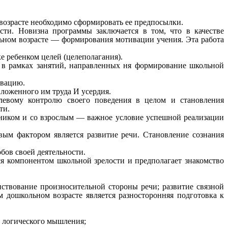
возрасте необходимо сформировать ее предпосылки.
ти. Новизна программы заключается в том, что в качестве
льном возрасте — формирования мотивации учения. Эта работа
е ребенком целей (целеполагания).
е в рамках занятий, направленных ня формирование
школьной
ивацию.
вложенного им труда И усердия.
левому контролю своего поведения в целом и становления
ти.
стником и со взрослым — важное условие успешной реализации
евым фактором является развитие речи. Становление сознания
бов своей деятельности.
ся компонентом школьной зрелости и предполагает знакомство
нствование произносительной стороны речи; развитие связной
 дошкольном возрасте является разносторонняя подготовка к
в логического мышления;