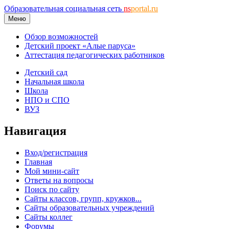
Образовательная социальная сеть
ns
portal.ru
Меню
Обзор возможностей
Детский проект «Алые паруса»
Аттестация педагогических работников
Детский сад
Начальная школа
Школа
НПО и СПО
ВУЗ
Навигация
Вход/регистрация
Главная
Мой мини-сайт
Ответы на вопросы
Поиск по сайту
Сайты классов, групп, кружков...
Сайты образовательных учреждений
Сайты коллег
Форумы