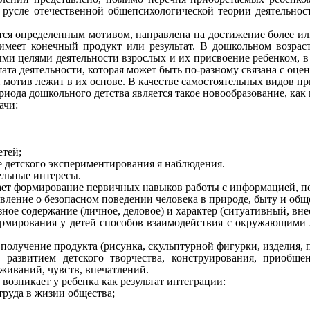
 русле отечественной общепсихологической теории деятельност
ется определенным мотивом, направлена на достижение более и
имеет конечный продукт или результат. В дошкольном возраст
ми целями деятельности взрослых и их присвоение ребенком, в
ата деятельности, которая может быть по-разному связана с оцен
 мотив лежит в их основе. В качестве самостоятельных видов пр
риода дошкольного детства является такое новообразование, как
ачи:
етей;
е детского экспериментирования я наблюдения.
ельные интересы.
ает формирование первичных навыков работы с информацией, по
вление о безопасном поведении человека в природе, быту и общ
зное содержание (личное, деловое) и характер (ситуативный, вн
ормирования у детей способов взаимодействия с окружающими 
получение продукта (рисунка, скульптурной фигурки, изделия, п
 развитием детского творчества, конструирования, приобще
живаний, чувств, впечатлений.
возникает у ребенка как результат интеграции:
труда в жизии общества;