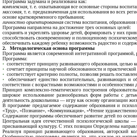
Программа задумана и реализована как:
комплексная,
т. е. охватывающая все основные стороны воспита
массовая,
т. е. предназначенная для использования во всех рег
основе кратковременного пребывания;
личностно ориентированная
система воспитания, образования
Программа направлена на достижение трех основных целей:
сохранять и укреплять здоровье детей, формировать у них при
способствовать своевременному и полноценному психическому
обеспечивать каждому ребенку возможность радостно и содерж
2. Методологическая основа программы
Программа является современной интегративной программой, р
Программа:
•
соответствует принципу развивающего образования, целью ко
•
сочетает принципы научной обоснованности и практической
•
соответствует критерию полноты, позволяя решать поставле
•
обеспечивает единство воспитательных, развивающих и о
соответствии с возрастными возможностями и особенностями де
Принцип комплексно-тематического построения образовател
широкое использование разнообразных форм работы с детьм
деятельность дошкольника — игру как основу организации жиз
В программе предлагаемое содержание образования и психоло
«Труд», «Познание», «Коммуникация», «Чтение художественной
Содержание программы обеспечивает развитие детей по осно
Центральная идея отечественной психологической школы —
присваивающий культуру. С этих позиции Определены направле
Реализуя принцип развивающего образования, авторский кол
Особенностью программы является то, что каждое из напра