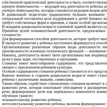
собственной практической деятельности в быту, соответствую
игровую деятельность
— ведущий вид деятельности ребенка до
учебную деятельность,
которая становится ведущим видом дея
В дошкольной педагогике традиционно большое внимание уд
специальной поставлена цель поддержания у детей базовых м
требует собственных форм и приемов, а также особой организа
В младшем дошкольном возрасте ключевой задачей является со
Принятие целей познавательной деятельности, предлагаемых
готовности.
Для формирования способов деятельности, которое требует мн
В процессе развития у ребенка постепенно формируется способн
Организованные различным образом виды деятельности им
произвольности основных психических функций — внимания и
Наконец, деятельность может быть организована как индивид
целого ряда задач, поставленных в программе.
Сознание
имеет многообразное содержание: это представлен
связано с присвоением ребенком культуры.
Особым содержанием сознания ребенка становится его представл
Важное значение в старшем дошкольном возрасте имеет стано
ребенка с различными знаками, символами.
Таким образом, содействие становлению сознания включает в 
развитию речи, которая охватывает обогащение и расширение
речи; формирование речи как вербального компонента комму
обучению грамоте;
познавательному развитию ребенка;
интеллектуальному развитию ребенка, включая формирование 