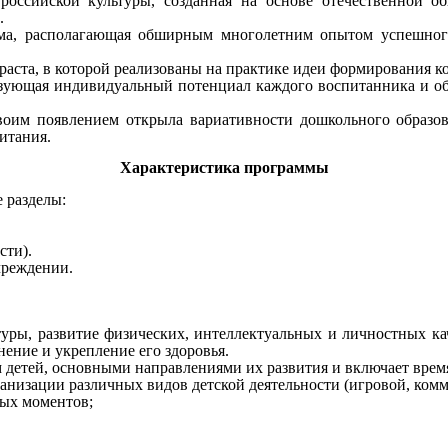
оссийской культуры, созданная на основе отечественной об
.
ма, располагающая обширным многолетним опытом успешног
аста, в которой реализованы на практике идеи формирования к
изующая индивидуальный потенциал каждого воспитанника и о
воим появлением открыла вариативности дошкольного образов
итания.
Характеристика программы
 разделы:
сти).
чреждении.
уры, развитие физических, интеллектуальных и личностных ка
ение и укрепление его здоровья.
 детей, основными направлениями их развития и включает время
ганизации различных видов детской деятельности (игровой, ком
ных моментов;