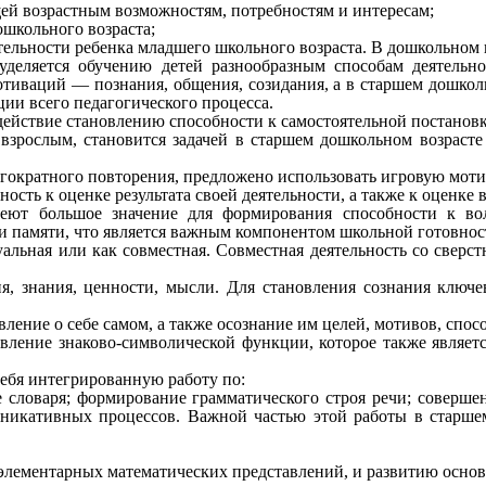
щей возрастным возможностям, потребностям и интересам;
школьного возраста;
тельности ребенка младшего школьного возраста. В дошкольном 
еляется обучению детей разнообразным способам деятельнос
отиваций — познания, общения, созидания, а в старшем дошко
ции всего педагогического процесса.
действие становлению способности к самостоятельной постановк
 взрослым, становится задачей в старшем дошкольном возраст
огократного повторения, предложено использовать игровую мот
ость к оценке результата своей деятельности, а также к оценке 
еют большое значение для формирования способности к во
 памяти, что является важным компонентом школьной готовнос
уальная или как совместная. Совместная деятельность со свер
ия, знания, ценности, мысли. Для становления сознания ключ
ение о себе самом, а также осознание им целей, мотивов, спосо
вление знаково-символической функции, которое также являет
себя интегрированную работу по:
 словаря; формирование грамматического строя речи; соверше
никативных процессов. Важной частью этой работы в старшем
элементарных математических представлений, и развитию осно