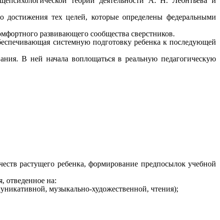
щепсихологической теории деятельности А. Н. Леонтьева и
о достижения тех целей, которые определены федеральными
омфортного развивающего сообщества сверстников.
беспечивающая системную подготовку ребенка к последующей
ания. В ней начала воплощаться в реальную педагогическую
честв растущего ребенка, формирование предпосылок учебной
, отведенное на:
муникативной, музыкально-художественной, чтения);