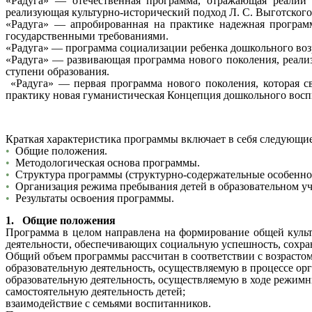
«Радуга» — отечественная программа, отражающая реалии р
реализующая культурно-исторический подход Л. С. Выготского
«Радуга» — апробированная на практике надежная програм
государственными требованиями.
«Радуга» — программа социализации ребенка дошкольного возр
«Радуга» — развивающая программа нового поколения, реал
ступени образования.
«Радуга» — первая программа нового поколения, которая с
практику новая гуманистическая Концепция дошкольного восп
Краткая характеристика программы включает в себя следующие
•
Общие положения.
•
Методологическая основа программы.
•
Структура программы (структурно-содержательные особенно
•
Организация режима пребывания детей в образовательном у
•
Результаты освоения программы.
1. Общие положения
Программа в целом направлена на формирование общей культ
деятельности, обеспечивающих социальную успешность, сохран
Общий объем программы рассчитан в соответствии с возрастом
образовательную деятельность, осуществляемую в процессе ор
образовательную деятельность, осуществляемую в ходе режим
самостоятельную деятельность детей;
взаимодействие с семьями воспитанников.