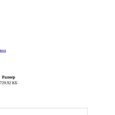
вна
Размер
729.92 КБ