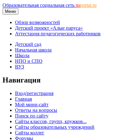
Образовательная социальная сеть
ns
portal.ru
Меню
Обзор возможностей
Детский проект «Алые паруса»
Аттестация педагогических работников
Детский сад
Начальная школа
Школа
НПО и СПО
ВУЗ
Навигация
Вход/регистрация
Главная
Мой мини-сайт
Ответы на вопросы
Поиск по сайту
Сайты классов, групп, кружков...
Сайты образовательных учреждений
Сайты коллег
Форумы