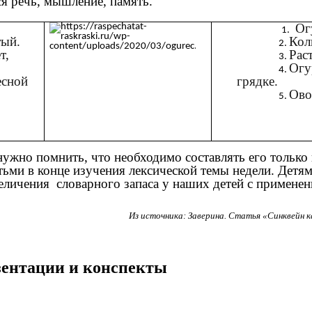
я речь, мышление, память.
Ог
тый.
Кол
т,
Раст
Огу
есной
грядке.
Ово
ужно помнить, что необходимо составлять его только 
ьми в конце изучения лексической темы недели. Детям
личения словарного запаса у наших детей с применени
Из источника: Заверина. Статья «Синквейн к
езентации и конспекты