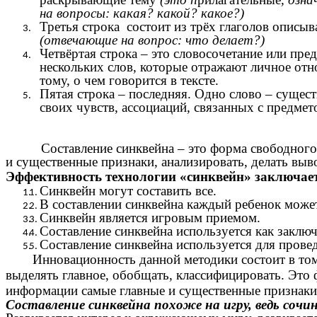
на вопросы: какая? какой? какое?)
Третья строка состоит из трёх глаголов описы
(отвечающие на вопрос: что делает?)
Четвёртая строка – это словосочетание или пре
нескольких слов, которые отражают личное отн
тому, о чем говорится в тексте.
Пятая строка – последняя. Одно слово – сущес
своих чувств, ассоциаций, связанных с предмет
Составление синквейна – это форма свободного тво
и существенные признаки, анализировать, делать вы
Эффективность технологии «синквейн» заключает
Синквейн могут составить все.
В составлении синквейна каждый ребенок может
Синквейн является игровым приемом.
Составление синквейна используется как заключ
Составление синквейна используется для прове
Инновационность данной методики состоит в том,
выделять главное, обобщать, классифицировать. Это 
информации самые главные и существенные признаки,
Составление синквейна похоже на игру, ведь сочиня