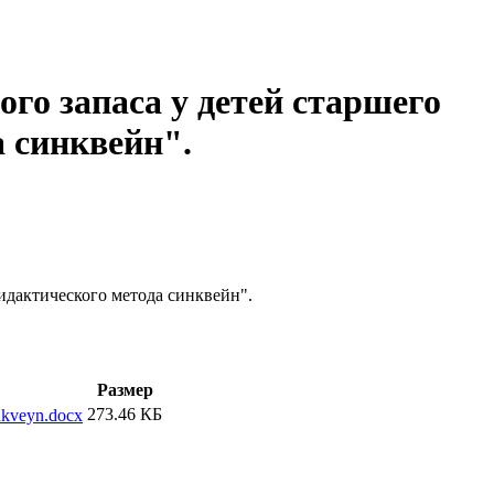
го запаса у детей старшего
 синквейн".
идактического метода синквейн".
Размер
273.46 КБ
nkveyn.docx