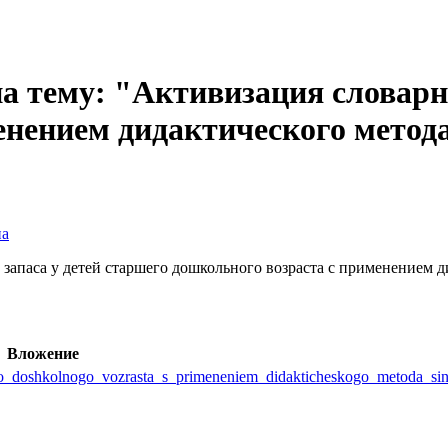
а тему: "Активизация словарно
енением дидактического метода
на
 запаса у детей старшего дошкольного возраста с применением д
Вложение
hego_doshkolnogo_vozrasta_s_primeneniem_didakticheskogo_metoda_si