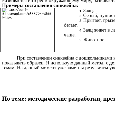
Развивается интерес к окружающему миру, развиваетс
Примеры составления синквейна:
Заяц.
Серый, пушис
Прыгает, грызе
бегает.
Заяц живет в л
чаще.
Животное.
При составлении синквейна с дошкольниками н
показывать образец. Я использую данный метод с дет
темам. На данный момент уже заметны результаты уве
По теме: методические разработки, пр