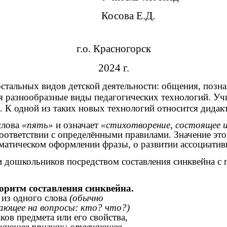
 Е.Д.
г.о. Красногорск
2024 г.
ьных видов детской деятельности: общения, познан
я разнообразные виды педагогических технологий. Уч
. К одной из таких новых технологий относится дидак
слова
«пять»
и означает
«стихотворение, состоящее 
соответствии с определёнными правилами. Значение эт
амматическом оформлении фразы, о развитии ассоциати
и дошкольников посредством составления синквейна с
оритм составления синквейна.
е из одного слова
(обычно
ающее на вопросы: кто? что?)
ков предмета или его свойства,
ачающее признак; отвечающее