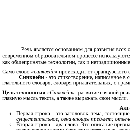
Косова
Речь является основанием для развития всех остал
современном образовательном процессе используютс
как общепринятые технологии, так и нетрадиционные
Само слово
«
синквейн»
происходит от французского 
Синквейн
-
это стихотворение, написанное в 
глагольного словаря, словаря прилагательных, о гр
Цель технологии
«Синквейн»:
развитие связной реч
главную мысль текста, а также выражать свои мысли.
Алг
Первая строка – это заголовок, тема, состоящи
существительное, означающее предмет; отвеч
Вторая строка – два слова. Это описание призна
раскрывающие тему
(это п
рилагательные
, озн