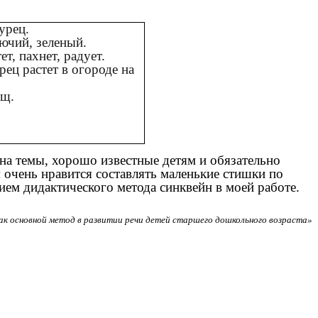
урец.
ючий, зеленый.
ет, пахнет, радует.
рец растет в огороде на
щ.
на темы, хорошо известные детям и обязательно
 очень нравится составлять маленькие стишки по
ем дидактического метода синквейн в моей работе.
ак основной метод в развитии речи детей старшего дошкольного возраста»