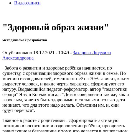
Видеозаписи
"Здоровый образ жизни"
методическая разработка
Опубликовано 18.12.2021 - 10:49 -
Захарова Людмила
Александровна
. Забота о развитии и здоровье ребёнка начинается, по
существу, с организации здорового образа жизни в семье. По
мнению исследователей, именно от неё на 70% зависит, каким
вырастет человек, и какие черты характера сформируют его
натуру. Выдающийся педагог-реформатор, автор "педагогики
сердца" Януш Корчак писал: "Детям совершенно так же, как и
взрослым, хочется быть здоровыми и сильными, только дети
не знают, что для этого надо делать. Объясним им, и. они
будут беречься".
Главное в работе с родителями - сформировать активную
позицию в воспитании и оздоровлении ребёнка, преодолеть
равнодушие и безразличие к тому, что делается в дошкольном