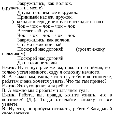
Закружились, как волчок.
(кружатся на месте)
Дружно станем все в кружок.
Принимай нас еж, дружок.
(подходят к середине круга и отходят назад)
Чок – чок – чок – чок – чок
Веселее каблучок.
Чок – чок – чок – чок – чок
Закружились, как волчок.
С нами ежик поиграй
Поскорей нас догоняй (грозят ежику
пальчиком)
Поскорей нас догоняй
Да иголок не теряй.
Ежик.
Ну и шустрые же вы, никого не поймал, вот
только устал немного, сяду я отдохну немного.
В.
А скажи нам, ежик, что это у тебя в корзиночке,
ребятам очень хочется узнать. Что ты там принес?
Ежик.
Это угощения для ребят.
В.
А можно мы с ребятами заглянем туда.
Ежик.
Ребята, вы, правда, хотите узнать, что в
корзинке? (Да). Тогда отгадайте загадку и все
узнаете.
В.
Ну что, попробуем отгадать, ребята? Загадывай
свою загадку.