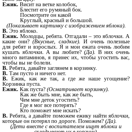
Ежик.
Висит на ветке колобок,
Блестит его румяный бок.
Посмотрите он какой
Круглый, красный и большой.
(Показывает картинку с изображением яблока).
В.
Это яблоко.
Ежик.
Молодцы, ребята. Отгадали – это яблочки. А
какие они?
(Вкусные, сладкие).
И очень полезные
для ребят и взрослых. Я и мои ежата очень любим
кушать яблочки. А вы любите?
(Да).
В них очень
много витаминов, я принес их, чтобы угостить вас,
чтобы вы не болели.
В.
Ребята, давайте заглянем в корзинку.
В.
Там пусто и ничего нет.
В.
Ежик, как же так, а где же наше угощение?
Корзинка пуста.
Ежик.
Как пуста?
(Осматривает корзинку).
Как же быть мне, как же быть,
Чем мне деток угостить?
Где я мог все потерять?
Кто поможет мне искать?
В.
Ребята, а давайте поможем ежику найти яблочки,
которые он потерял по дороге. Поможем?
(Да).
(Дети вместе с воспитателем ищут яблоки и
складывают их в корзину).