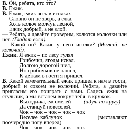
В.
Ой, ребята, кто это?
В.
Ежик.
В.
Ежик, ежик весь в иголках.
Словно он не зверь, а елка.
Хоть колюч молчун лесной,
Ежик добрый, а не злой.
— Ребята, а давайте проверим, колются колючки или
нет.
(Гладят ежа).
— Какой он? Какие у него иголки?
(Мягкий, не
колючий).
Ежик.
Я ежик – по лесу гулял
Грибочки, ягоды искал.
Долгою дорогой шел,
Но грибочков не нашел,
К деткам в гости я пришел.
В.
Какой замечательный ежик пришел к нам в гости,
добрый и совсем не колючий. Ребята, а давайте
пригласим его поиграть с нами. Садись ежик на
стульчик, а мы встанем вокруг тебя в кружок.
Выходи-ка, еж смелей
(идут по кругу)
Да станцуй повеселей.
Чок – чок – чок – чок – чок
Веселее каблучок
(выставляют
поочередно ногу вперед)
Чок – чок – чок – чок – чок