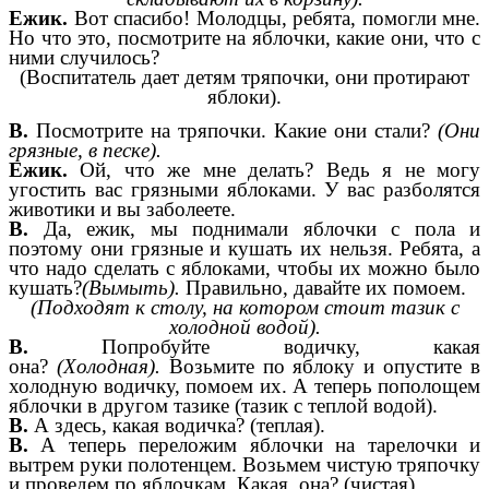
Ежик.
Вот спасибо! Молодцы, ребята, помогли мне.
Но что это, посмотрите на яблочки, какие они, что с
ними случилось?
(Воспитатель дает детям тряпочки, они протирают
яблоки).
В.
Посмотрите на тряпочки. Какие они стали?
(Они
грязные, в песке).
Ежик.
Ой, что же мне делать? Ведь я не могу
угостить вас грязными яблоками. У вас разболятся
животики и вы заболеете.
В.
Да, ежик, мы поднимали яблочки с пола и
поэтому они грязные и кушать их нельзя. Ребята, а
что надо сделать с яблоками, чтобы их можно было
кушать?
(Вымыть).
Правильно, давайте их помоем.
(Подходят к столу, на котором стоит тазик с
холодной водой).
В.
Попробуйте водичку, какая
она?
(Холодная).
Возьмите по яблоку и опустите в
холодную водичку, помоем их. А теперь пополощем
яблочки в другом тазике (тазик с теплой водой).
В.
А здесь, какая водичка? (теплая).
В.
А теперь переложим яблочки на тарелочки и
вытрем руки полотенцем. Возьмем чистую тряпочку
и проведем по яблочкам. Какая она? (чистая).