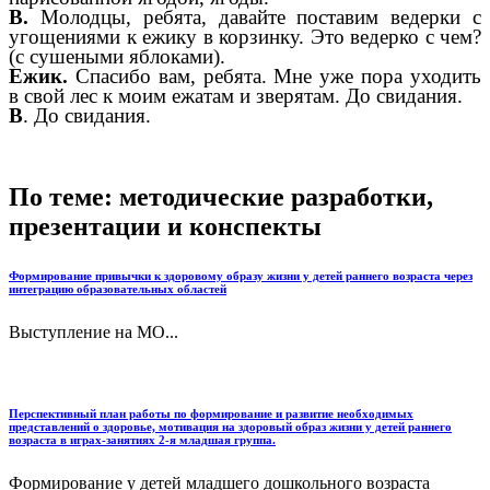
В.
Молодцы, ребята, давайте поставим ведерки с
угощениями к ежику в корзинку. Это ведерко с чем?
(с сушеными яблоками).
Ежик.
Спасибо вам, ребята. Мне уже пора уходить
в свой лес к моим ежатам и зверятам. До свидания.
В
. До свидания.
По теме: методические разработки,
презентации и конспекты
Формирование привычки к здоровому образу жизни у детей раннего возраста через
интеграцию образовательных областей
Выступление на МО...
Перспективный план работы по формирование и развитие необходимых
представлений о здоровье, мотивация на здоровый образ жизни у детей раннего
возраста в играх-занятиях 2-я младшая группа.
Формирование у детей младшего дошкольного возраста