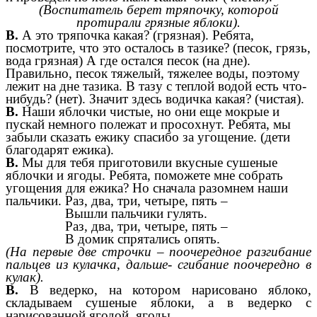
(Воспитатель берет тряпочку, которой
протирали грязные яблоки).
В.
А это тряпочка какая? (грязная). Ребята,
посмотрите, что это осталось в тазике? (песок, грязь,
вода грязная) А где остался песок (на дне).
Правильно, песок тяжелый, тяжелее воды, поэтому
лежит на дне тазика. В тазу с теплой водой есть что-
нибудь? (нет). Значит здесь водичка какая? (чистая).
В.
Наши яблочки чистые, но они еще мокрые и
пускай немного полежат и просохнут. Ребята, мы
забыли сказать ежику спасибо за угощение. (дети
благодарят ежика).
В.
Мы для тебя приготовили вкусные сушеные
яблочки и ягоды. Ребята, поможете мне собрать
угощения для ежика? Но сначала разомнем наши
пальчики. Раз, два, три, четыре, пять –
Вышли пальчики гулять.
Раз, два, три, четыре, пять –
В домик спрятались опять.
(На первые две строчки – поочередное разгибание
пальцев из кулачка, дальше- сгибание поочередно в
кулак).
В.
В ведерко, на котором нарисовано яблоко,
складываем сушеные яблоки, а в ведерко с
нарисованной ягодой, ягоды.