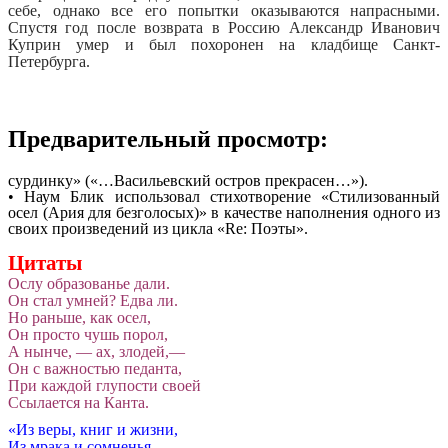
себе, однако все его попытки оказываются напрасными.
Спустя год после возврата в Россию Александр Иванович
Куприн умер и был похоронен на кладбище Санкт-
Петербурга.
Предварительный просмотр:
сурдинку» («…Васильевский остров прекрасен…»).
• Наум Блик использовал стихотворение «Стилизованный
осел (Ария для безголосых)» в качестве наполнения одного из
своих произведений из цикла «Re: Поэты».
Цитаты
Ослу образованье дали.
Он стал умней? Едва ли.
Но раньше, как осел,
Он просто чушь порол,
А нынче, — ах, злодей,—
Он с важностью педанта,
При каждой глупости своей
Ссылается на Канта.
«Из веры, книг и жизни,
Из мрака и сомненья