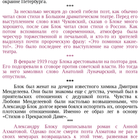
окраине Петербурга.
***
За несколько месяцев до своей гибели поэт, как обычно
читал свои стихи в Большом драматическом театре. Перед его
выступлением слово взял Чуковский, сказав о Блоке много
хорошего, после сам Блок читал свои стихи о России. Как
потом вспоминали его современники, атмосфера была
чересчур торжественной и печальной, и кто-то из зрителей
выдохнул почти пророческую фразу: «Это поминки какие-
то!». Это было последнее его выступление на сцене этого
театра.
***
В феврале 1919 году Блока арестовывали на полтора дня.
Его подозревали в сговоре против советской власти. Но тогда
за него замолвил слово Анатолий Луначарский, и поэта
отпустили
.
***
Блок был женат на дочери известного химика Дмитрия
Менделеева. Они были знакомы еще с детства, ученый был в
приятельских отношениях с дедушкой поэта. Чувства к
Любови Менделеевой были настолько возвышенными, что
Александр Блок долгое время боялся испортить их, опорочить
плотскими отношениями. Именно ее образ лег в основу
«Стихов о Прекрасной Даме».
***
Александру Блоку приписывали роман с Анной
Ахматовой. Однако после смерти поэта Ахматова не раз в
своих мемуарах возвращалась к этой теме, развеивая все