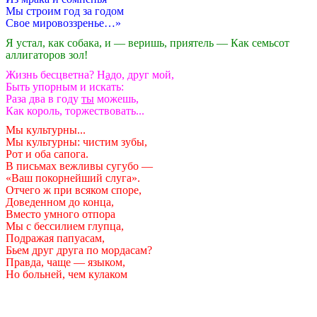
Мы строим год за годом
Свое мировоззренье…»
Я устал, как собака, и — веришь, приятель — Как семьсот
аллигаторов зол!
Жизнь
бесцветна? Н
ад
о, друг мой,
Быть упорным и искать:
Раза два в году
ты
можешь,
Как ко
роль
, торжествовать...
Мы культурны...
Мы культурны: чистим зубы,
Рот и оба сапога.
В письмах вежливы сугубо —
«Ваш покорнейший слуга».
Отчего ж при всяком
споре
,
Доведенном до
конца
,
Вместо умного отпора
Мы с бессилием глупца,
Подражая папуасам,
Бьем друг друга по мордасам?
Правда, чаще — языком,
Но больней, чем кулаком