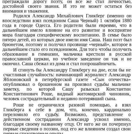
преграждали дорогу поэту, он все же стал личностью,
достойной своего звания. И это не может остаться без
внимания и уважения.
Родился Александр Михайлович Гликберг (именно он
впоследствии взял псевдоним Саша Черный) 1 октября 1880
года в городе Одесса. Его родители были евреями, что в
дальнейшем имело влияние на его развитие и восприятие
мира благодаря специфическому воспитанию. В семье было
пятеро детей, из которых двое имели имя Саша. Наш поэт был
брюнетом, поэтому и получил прозвище «черный», которое в
дальнейшем стало его псевдонимом. Для того чтобы получить
образование в гимназии, мальчика крестили в русской
православной церкви, но учебное заведение он так и не
окончил. Саша сбежал из дома и стал попрошайничать.
И сгинуть бы Александру Гликбергу на дне, если бы не
счастливая случайность: начинающий журналист Александр
Яблоновский в петербургской газете «Сын отечества»
опубликовал о брошенном на произвол судьбы мальчике
заметку, по которой Сашу разыскал Константин
Константинович Роше, видный житомирский чиновник,
человек сострадательный и недавно потерявший сына.
Роше не ограничился разовой помощью, а взял
Гликберга к себе в дом, что, конечно, кардинально
переломило его судьбу. Возможно, представление о
действенном сострадании Александр усвоил именно,
благодаря своему названому отцу. От него же он почерпнул
первые сведения о поэзии, под его же влиянием создал свои
первые стихотворные опыты.