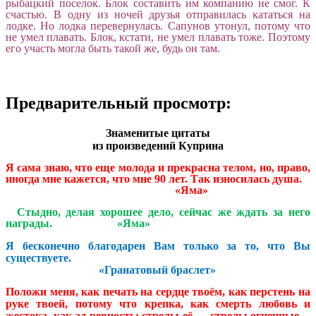
рыбацкий поселок. Блок составить им компанию не смог. К
счастью. В одну из ночей друзья отправилась кататься на
лодке. Но лодка перевернулась. Сапунов утонул, потому что
не умел плавать. Блок, кстати, не умел плавать тоже. Поэтому
его участь могла быть такой же, будь он там.
Предварительный просмотр:
Знаменитые цитаты
из произведений Куприна
Я сама знаю, что еще молода и прекрасна телом, но, право,
иногда мне кажется, что мне 90 лет. Так износилась душа.
«Яма»
Стыдно, делая хорошее дело, сейчас же ждать за него
награды. «Яма»
Я бесконечно благодарен Вам только за то, что Вы
существуете.
«Гранатовый браслет»
Положи меня, как печать на сердце твоём, как перстень на
руке твоей, потому что крепка, как смерть любовь и
жестока, как ад ревность: стрелы её — стрелы огненные…