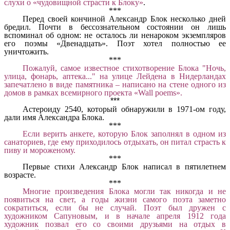
слухи о «чудовищной страсти к Блоку»
.
***
Перед своей кончиной Александр Блок несколько дней
бредил. Почти в бессознательном состоянии он лишь
вспоминал об одном: не осталось ли ненароком экземпляров
его поэмы «Двенадцать». Поэт хотел полностью ее
уничтожить.
***
Пожалуй, самое известное стихотворение Блока "Ночь,
улица, фонарь, аптека..." на улице Лейдена в Нидерландах
запечатлено в виде памятника – написано на стене одного из
домов в рамках всемирного проекта «Wall poems».
***
Астероиду 2540, который обнаружили в 1971-ом году,
дали имя Александра Блока.
***
Если верить анкете, которую Блок заполнял в одном из
санаториев, где ему приходилось отдыхать, он питал страсть к
пиву и мороженому.
***
Первые стихи Александр Блок написал в пятилетнем
возрасте.
***
Многие произведения Блока могли так никогда и не
появиться на свет, а годы жизни самого поэта заметно
сократиться, если бы не случай. Поэт был дружен с
художником Сапуновым, и в начале апреля 1912 года
художник позвал его со своими друзьями на отдых в