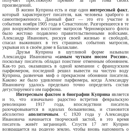
получает престижную премию за три тома своих
произведений.
В жизни Куприна есть и еще один
интересный факт
,
который характеризует писателя, как человека храброго и
самоотверженного. Данный факт — это его участие в
событиях ноября 1905 года в Севастополе. Разгоревшееся в те
дни вооружённое восстание матросов Черноморского флота
было жестоко подавлено правительственными войсками.
Александр Иванович, рискуя своей жизнью и свободой,
спасал выживших в тех страшных событиях матросов,
укрывая их в своём доме в Балаклаве.
Друзья Куприна в шутливой форме называли
Александра Ивановича
«самым чутким носом России»
,
поскольку писатель обладал поистине отменным обонянием.
Как-то раз, оказавшись в одной компании с французским
парфюмером, последний решил вывести на чистую воду
Куприна, развенчав миф о прекрасном обонянии писателя.
Каково же было удивление парфюмера, когда Александру
Ивановичу удалось предельно точно определить состав
дегустируемого им парфюма.
Интересным фактом в биографии Куприна
является
и то, что изначально радостно встретив февральскую
революцию 1917 года, впоследствии писатель
разочаровывается в идеалах большевизма, и становится
абсолютно
аполитичным
. С 1920 года у Александра
Ивановича начинается творческий застой, в это время
писатель живёт заграницей. Спустя 17 лет Куприн
возвращается на родную землю, чтобы вновь напомнить о