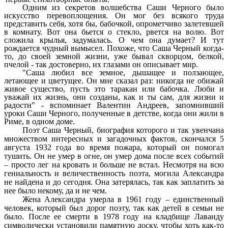
Одним из секретов волшебства Саши Черного было
искусство перевоплощения. Он мог без всякого труда
представить себя, хотя бы, бабочкой, опрометчиво залетевшей
в комнату. Вот она бьется о стекло, рвется на волю. Вот
сложила крылья, задумалась. О чем она думает? И тут
рождается чудный вымысел. Похоже, что Саша Черный когда-
то, до своей земной жизни, уже бывал скворцом, белкой,
пчелой - так достоверно, их глазами он описывает мир.
"Саша любил все земное, дышащее и ползающее,
летающее и цветущее. Он мне сказал раз: никогда не обижай
живое существо, пусть это таракан или бабочка. Люби и
уважай их жизнь, они созданы, как и ты сам, для жизни и
радости" - вспоминает Валентин Андреев, запомнивший
уроки Саши Черного, полученные в детстве, когда они жили в
Риме, в одном доме.
Поэт Саша Черный, биография которого и так увенчана
множеством интересных и загадочных фактов, скончался 5
августа 1932 года во время пожара, который он помогал
тушить. Он не умер в огне, он умер дома после всех событий
– просто лег на кровать и больше не встал. Несмотря на всю
гениальность и величественность поэта, могила Александра
не найдена и до сегодня. Она затерялась, так как заплатить за
нее было некому, да и не чем.
Жена Александра умерла в 1961 году – единственный
человек, который был дорог поэту, так как детей в семьи не
было. После ее смерти в 1978 году на кладбище Лаванду
символически установили памятную доску, чтобы хоть как-то