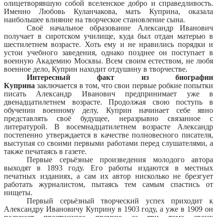
олицетворявшую собой вселенское добро и справедливость.
Именно Любовь Куланчакова, мать Куприна, оказала
наибольшее влияние на творческое становление сына.
Своё начальное образование Александр Иванович
получает в сиротском училище, куда был отдан матерью в
шестилетнем возрасте. Хоть ему и не нравились порядки и
устои учебного заведения, однако позднее он поступает в
военную Академию Москвы. Всем своим естеством, не любя
военное дело, Куприн находит отдушину в творчестве.
Интересный факт из биографии
Куприна
заключается в том, что свои первые робкие попытки
писать Александр Иванович предпринимает уже в
двенадцатилетнем возрасте. Продолжая свою поступь в
обучении военному делу, Куприн начинает себе явно
представлять своё будущее, неразрывно связанное с
литературой. В восемнадцатилетнем возрасте Александр
постепенно утверждается в качестве полновесного писателя,
выступая со своими первыми работами перед слушателями, а
также печатаясь в газете.
Первые серьёзные произведения молодого автора
выходят в 1893 году. Его работы издаются в местных
печатных изданиях, а сам их автор нисколько не брезгует
работать журналистом, пытаясь тем самым спастись от
нищеты.
Первый серьёзный творческий успех приходит к
Александру Ивановичу Куприну в 1903 году, а уже в 1909 он