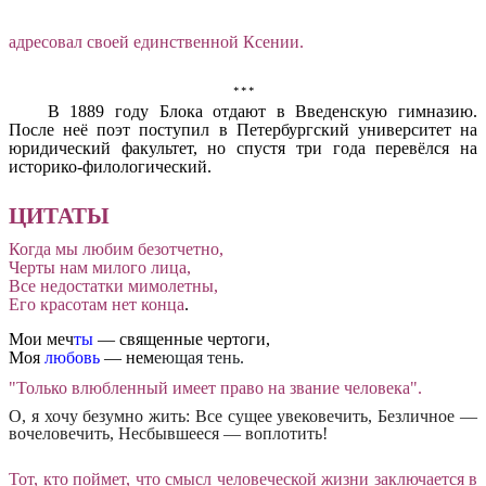
адресовал своей единственной Ксении.
***
В 1889 году Блока отдают в Введенскую гимназию.
После неё поэт поступил в Петербургский университет на
юридический факультет, но спустя три года перевёлся на
историко-филологический.
ЦИТАТЫ
Когда мы любим безотчетно,
Чер
ты
нам милого лица,
Все
недостатки
мимолетны,
Его
красота
м нет конца
.
Мои меч
ты
— священные чертоги,
Моя
любовь
— нем
еющая тень.
"Только влюбленный имеет право на звание человека".
О, я хочу безумно жить: Все сущее увековечить, Безличное —
вочеловечить, Несбывшееся — воплотить!
Тот, кто поймет, что смысл человеческой жизни заключается в