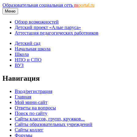
Образовательная социальная сеть
ns
portal.ru
Меню
Обзор возможностей
Детский проект «Алые паруса»
Аттестация педагогических работников
Детский сад
Начальная школа
Школа
НПО и СПО
ВУЗ
Навигация
Вход/регистрация
Главная
Мой мини-сайт
Ответы на вопросы
Поиск по сайту
Сайты классов, групп, кружков...
Сайты образовательных учреждений
Сайты коллег
Форумы