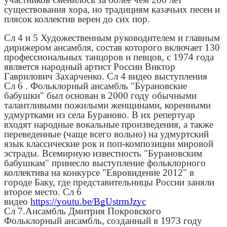
существования хора, но традициям казачьих песен и
плясок коллектив верен до сих пор.
Сл 4 и 5 Художественным руководителем и главным
дирижером ансамбля, состав которого включает 130
профессиональных танцоров и певцов, с 1974 года
является народный артист России Виктор
Гаврилович Захарченко. Сл 4 видео выступления
Сл 6 . Фольклорный ансамбль "Бурановские
бабушки" был основан в 2000 году обычными
талантливыми пожилыми женщинами, коренными
удмуртками из села Бураново. В их репертуар
входят народные вокальные произведения, а также
переведенные (чаще всего вольно) на удмуртский
язык классические рок и поп-композиции мировой
эстрады. Всемирную известность "Бурановским
бабушкам" принесло выступление фольклорного
коллектива на конкурсе "Евровидение 2012" в
городе Баку, где представительницы России заняли
второе место. Сл 6
видео
https://youtu.be/BgUstrmJzyc
Сл 7.Ансамбль Дмитрия Покровского
Фольклорный ансамбль, созданный в 1973 году