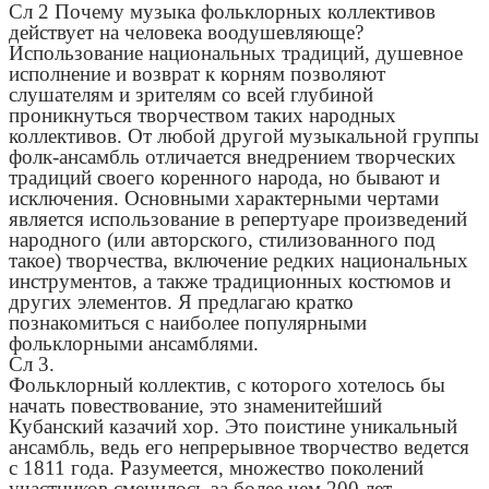
Cл 2 Почему музыка фольклорных коллективов
действует на человека воодушевляюще?
Использование национальных традиций, душевное
исполнение и возврат к корням позволяют
слушателям и зрителям со всей глубиной
проникнуться творчеством таких народных
коллективов. От любой другой музыкальной группы
фолк-ансамбль отличается внедрением творческих
традиций своего коренного народа, но бывают и
исключения. Основными характерными чертами
является использование в репертуаре произведений
народного (или авторского, стилизованного под
такое) творчества, включение редких национальных
инструментов, а также традиционных костюмов и
других элементов. Я предлагаю кратко
познакомиться с наиболее популярными
фольклорными ансамблями.
Сл 3.
Фольклорный коллектив, с которого хотелось бы
начать повествование, это знаменитейший
Кубанский казачий хор. Это поистине уникальный
ансамбль, ведь его непрерывное творчество ведется
с 1811 года. Разумеется, множество поколений
участников сменилось за более чем 200 лет