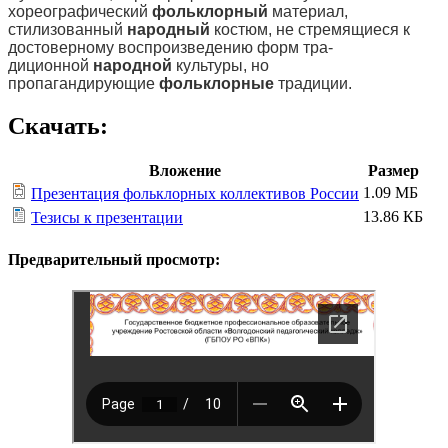
хореографический
фольклорный
материал,
стилизованный
народный
костюм, не стремящиеся к
достоверному воспроизведению форм тра-
диционной
народной
культуры, но
пропагандирующие
фольклорные
традиции.
Скачать:
Вложение
Размер
1.09 МБ
Презентация фольклорных коллективов России
13.86 КБ
Тезисы к презентации
Предварительный просмотр: