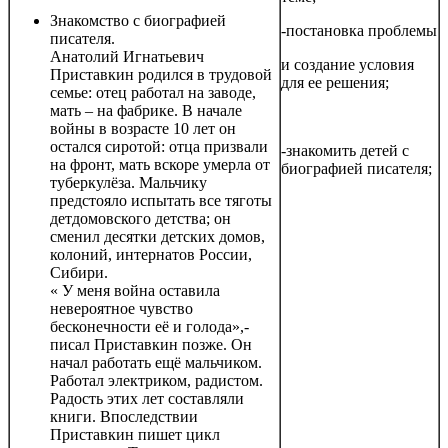
Знакомство с биографией
-постановка проблемы
писателя.
Анатолий Игнатьевич
и создание условия
Приставкин родился в трудовой
для ее решения;
семье: отец работал на заводе,
мать – на фабрике. В начале
войны в возрасте 10 лет он
остался сиротой: отца призвали
-знакомить детей с
на фронт, мать вскоре умерла от
биографией писателя;
туберкулёза. Мальчику
предстояло испытать все тяготы
детдомовского детства; он
сменил десятки детских домов,
колоний, интернатов России,
Сибири.
« У меня война оставила
невероятное чувство
бесконечности её и голода»,-
писал Приставкин позже. Он
начал работать ещё мальчиком.
Работал электриком, радистом.
Радость этих лет составляли
книги. Впоследствии
Приставкин пишет цикл