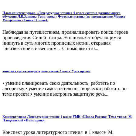
План-конспект урока «Литературное чтение» 4 класс система развивающего
обучения Л.В.Занкова Тема урока: Чудесные истины (по произведению Мориса
Метерлинка «Синяя Птица»).
Наблюдая за путешествием, проанализировать поиск героев
произведения Синей птицы. Это поможет обучающимся
никнуть в суть многих прописных истин. открывая
"неизвестное в известном". С помощью это...
конспект урока литературное чтение 3 класс Урок проект
• умение планировать свою деятельность, работать по
алгоритму;• умение самостоятельно, творчески работать по
теме проекта;• умение выстроить защитную речь....
Конспект урока Литературное чтение 1 класс УМК «Школа России» Тема урока: М.
Пляцковский «Помощник»
Конспект урока литературного чтения в 1 классе М.