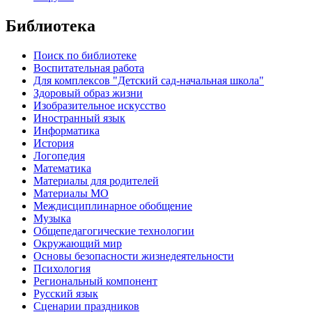
Библиотека
Поиск по библиотеке
Воспитательная работа
Для комплексов "Детский сад-начальная школа"
Здоровый образ жизни
Изобразительное искусство
Иностранный язык
Информатика
История
Логопедия
Математика
Материалы для родителей
Материалы МО
Междисциплинарное обобщение
Музыка
Общепедагогические технологии
Окружающий мир
Основы безопасности жизнедеятельности
Психология
Региональный компонент
Русский язык
Сценарии праздников