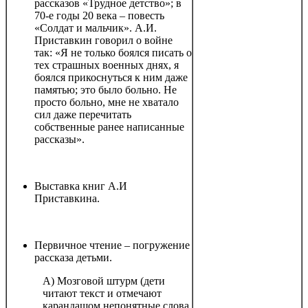
рассказов «Трудное детство»; в
70-е годы 20 века – повесть
«Солдат и мальчик». А.И.
Приставкин говорил о войне
так: «Я не только боялся писать о
тех страшных военных днях, я
боялся прикоснуться к ним даже
памятью; это было больно. Не
просто больно, мне не хватало
сил даже перечитать
собственные ранее написанные
рассказы».
Выставка книг А.И
Приставкина.
Первичное чтение – погружение
рассказа детьми.
А) Мозговой штурм (дети
читают текст и отмечают
карандашом непонятные слова