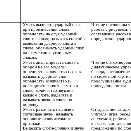
Уметь выделять ударный слог
Чтение пословицы у
при произнесении слова;
работа с рисунком, 
определять на слух ударный
составление рассказ
слог в словах; называть способы
определение ударног
выделения ударного слога в
слове; обозначать ударный слог
на схеме слова условным
знаком;
Уметь анализировать слово с
Чтение стихотворен
опорой на его модель:
дидактическое упра
определять количество слогов,
беседа, составление
называть ударный слог,
по сюжетной картин
определять количество и
прослушивание ауди
последовательность звуков в
проведение опыта.
слове, количество звуков в
каждом слоге, выделять и
называть звуки в слове по
порядку.
Уметь различать гласные и
Отгадывание загадки
согласные звуки, называть
учителя, игра, бесед
основные отличительные
со схемой, работа с
признаки.
к сказке, составлени
Выделять слоги-слияния и звуки
предложений по сх