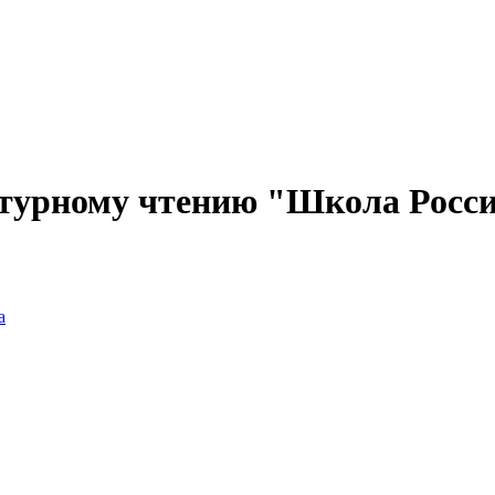
турному чтению "Школа Росси
а