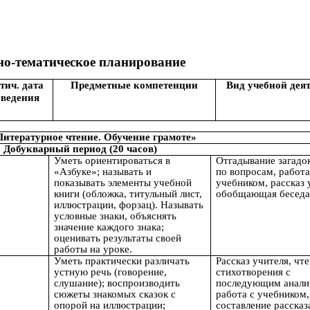
ое планирование
тич. дата
Предметные компетенции
Вид учебной дея
оведения
Литературное чтение. Обучение грамоте»
Добукварный период (20 часов)
Уметь ориентироваться в
Отгадывание загадок
«Азбуке»; называть и
по вопросам, работа
показывать элементы учебной
учебником, рассказ 
книги (обложка, титульный лист,
обобщающая беседа
иллюстрации, форзац). Называть
условные знаки, объяснять
значение каждого знака;
оценивать результаты своей
работы на уроке.
Уметь практически различать
Рассказ учителя, чт
устную речь (говорение,
стихотворения с
слушание); воспроизводить
последующим анали
сюжеты знакомых сказок с
работа с учебником,
опорой на иллюстрации;
составление рассказ