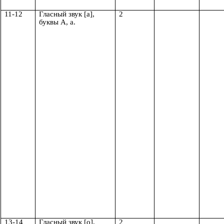
11-12
Гласный звук [а],
2
буквы А, а.
13-14
Гласный звук [о],
2