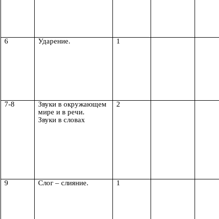
6
Ударение.
1
7-8
Звуки в окружающем
2
мире и в речи.
Звуки в словах
9
Слог – слияние.
1