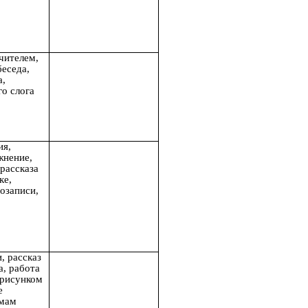
чителем,
беседа,
а,
о слога
ия,
жнение,
 рассказа
ке,
озаписи,
, рассказ
а, работа
 рисунком
е
емам