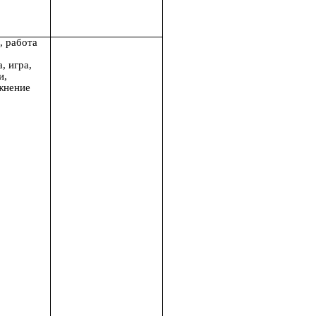
, работа
, игра,
и,
жнение