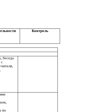
тельности
Контроль
, беседа
 с
учителя,
.
ение
зом,
а по