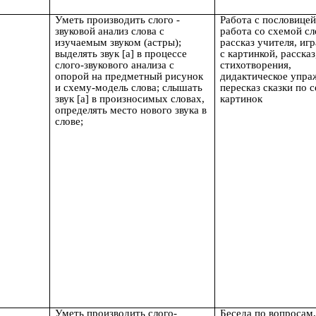
Уметь производить слого -
Работа с пословицей
звуковой анализ слова с
работа со схемой сл
изучаемым звуком (астры);
рассказ учителя, игр
выделять звук [а] в процессе
с картинкой, рассказ
слого-звукового анализа с
стихотворения,
опорой на предметный рисунок
дидактическое упра
и схему-модель слова; слышать
пересказ сказки по 
звук [а] в произносимых словах,
картинок
определять место нового звука в
слове;
Уметь производить слого-
Беседа по вопросам,