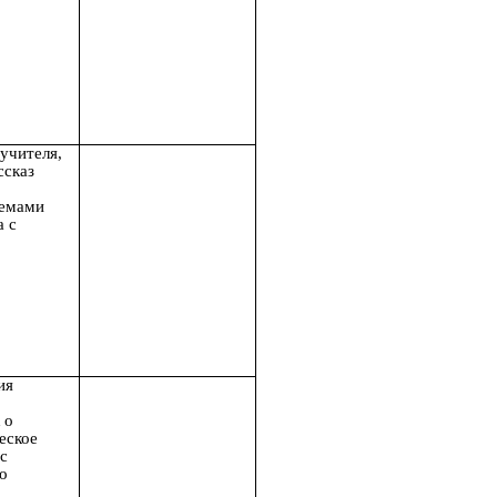
учителя,
ссказ
хемами
а с
ия
 о
еское
с
о