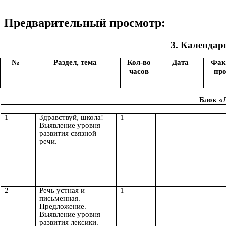
Предварительный просмотр:
3. Календарно-тематическ
№
Раздел, тема
Кол-во
Дата
Фак
часов
пр
Блок «
1
Здравствуй, школа!
1
Выявление уровня
развития связной
речи.
2
Речь устная и
1
письменная.
Предложение.
Выявление уровня
развития лексики.