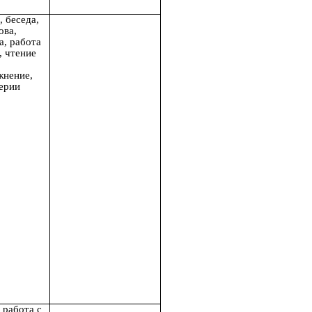
, беседа,
ова,
а, работа
, чтение
жнение,
серии
 работа с