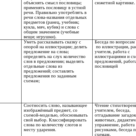
объяснять смысл пословицы;
сюжетной картинке.
применять пословицу в устной
речи. Правильно употреблять в
речи слова-названия отдельных
предметов (ранец, учебник;
кукла, мяч, кубик) и слова с
общим значением (учебные
вещи; игрушки).
Уметь рассказывать сказку с
Беседа по вопросам 
опорой на иллюстрации; делить
по иллюстрации, ра
предложение на слова;
учителя, работа с
определять на слух количество
иллюстрациями и с
слов в предложении; выделять
предложений, работ
отдельные слова из
пословицей
предложений; составлять
предложения по заданным
схемам;
Соотносить слово, называющее
Чтение стихотворен
изображённый предмет, со
учителем, беседа,
схемой-моделью, обосновывать
отгадывание загадок
свой выбор. Классифицировать
животных, дидактич
слова по количеству слогов и
упражнение, работа 
месту ударения.
рисунками, беседа п
схемам.