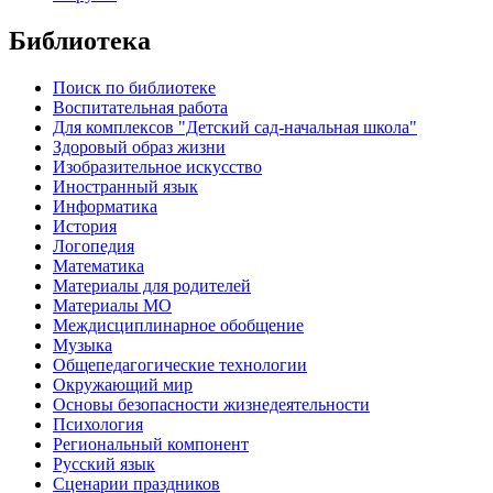
Библиотека
Поиск по библиотеке
Воспитательная работа
Для комплексов "Детский сад-начальная школа"
Здоровый образ жизни
Изобразительное искусство
Иностранный язык
Информатика
История
Логопедия
Математика
Материалы для родителей
Материалы МО
Междисциплинарное обобщение
Музыка
Общепедагогические технологии
Окружающий мир
Основы безопасности жизнедеятельности
Психология
Региональный компонент
Русский язык
Сценарии праздников