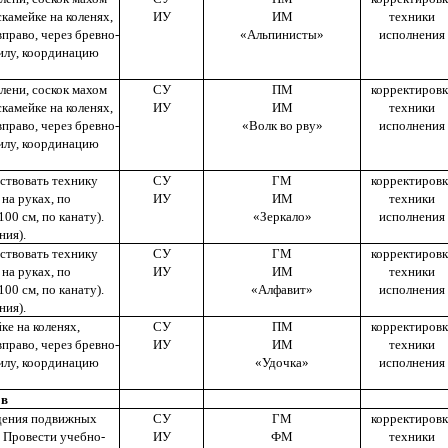
камейке на коленях,
ИУ
ИМ
техники
вправо, через бревно-
«Альпинисты»
исполнения
силу, координацию
лени, соскок махом
СУ
ПМ
корректировк
камейке на коленях,
ИУ
ИМ
техники
вправо, через бревно-
«Волк во рву»
исполнения
силу, координацию
ствовать технику
СУ
ГМ
корректировк
 на руках, по
ИУ
ИМ
техники
100 см, по канату).
«Зеркало»
исполнения
ения).
ствовать технику
СУ
ГМ
корректировк
 на руках, по
ИУ
ИМ
техники
100 см, по канату).
«Алфавит»
исполнения
ения).
ке на коленях,
СУ
ПМ
корректировк
вправо, через бревно-
ИУ
ИМ
техники
силу, координацию
«Удочка»
исполнения
ов
едения подвижных
СУ
ГМ
корректировк
. Провести учебно-
ИУ
ФМ
техники