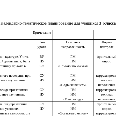
Календарно-тематическое планирование для учащихся
3 класса
Примечание
Тип
Основная
Формы
урока
направленность
контроля
ой культуре. Учить
ВУ
ГМ
фронтальны
ой длины шага; бег в
НУ
ПМ
опрос
 технику прыжка в
СУ
«Прыжки по кочкам»
сного поведения при
СУ
ГМ
корректировк
 технику метания
ИУ
ИМ
техники
«Подвижная цель»
исполнения
дежде при занятиях
СУ
ПМ
корректировк
 ранее изученных
ИУ
ИМ
техники
«Мяч соседу»
исполнения
лнения упражнений
СУ
ПМ
фронтальны
них условиях.
ИУ
ИМ
опрос,
вивать выносливость
«Эстафета с мячом»
корректировк