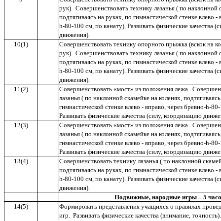
рук). Совершенствовать технику лазанья ( по наклонной с
подтягиваясь на руках, по гимнастической стенке влево - 
h-80-100 см, по канату). Развивать физические качества (
движения).
10(1)
Совершенствовать технику опорного прыжка (вскок на ко
рук). Совершенствовать технику лазанья ( по наклонной с
подтягиваясь на руках, по гимнастической стенке влево - 
h-80-100 см, по канату). Развивать физические качества (
движения).
11(2)
Совершенствовать «мост» из положения лежа. Совершен
лазанья ( по наклонной скамейке на коленях, подтягиваясь
гимнастической стенке влево - вправо, через бревно-h-80-
Развивать физические качества (силу, координацию движ
12(3)
Совершенствовать «мост» из положения лежа. Совершен
лазанья ( по наклонной скамейке на коленях, подтягиваясь
гимнастической стенке влево - вправо, через бревно-h-80-
Развивать физические качества (силу, координацию движ
13(4)
Совершенствовать технику лазанья ( по наклонной скамей
подтягиваясь на руках, по гимнастической стенке влево - 
h-80-100 см, по канату). Развивать физические качества (
движения).
Подвижные, народные игры – 5 час
14(5)
Формировать представления учащихся о правилах пров
игр. Развивать физические качества (внимание, точность)