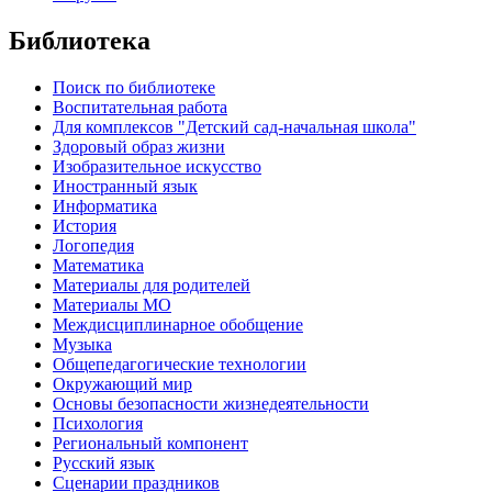
Библиотека
Поиск по библиотеке
Воспитательная работа
Для комплексов "Детский сад-начальная школа"
Здоровый образ жизни
Изобразительное искусство
Иностранный язык
Информатика
История
Логопедия
Математика
Материалы для родителей
Материалы МО
Междисциплинарное обобщение
Музыка
Общепедагогические технологии
Окружающий мир
Основы безопасности жизнедеятельности
Психология
Региональный компонент
Русский язык
Сценарии праздников