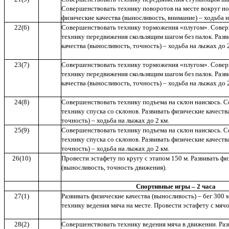
Совершенствовать технику поворотов на месте вокруг но
физические качества (выносливость, внимание) – ходьба н
22(6)
Совершенствовать технику торможения «плугом». Сове
технику передвижения скользящим шагом без палок. Разв
качества (выносливость, точность) – ходьба на лыжах до 2
23(7)
Совершенствовать технику торможения «плугом». Сове
технику передвижения скользящим шагом без палок. Разв
качества (выносливость, точность) – ходьба на лыжах до 2
24(8)
Совершенствовать технику подъема на склон наискось. 
технику спуска со склонов. Развивать физические качеств
точность) – ходьба на лыжах до 2 км.
25(9)
Совершенствовать технику подъема на склон наискось. 
технику спуска со склонов. Развивать физические качеств
точность) – ходьба на лыжах до 2 км.
26(10)
Провести эстафету по кругу с этапом 150 м. Развивать фи
(выносливость, точность движения).
Спортивные игры – 2 часа
27(1)
Развивать физические качества (выносливость) – бег 300
технику ведения мяча на месте. Провести эстафету с мя
28(2)
Совершенствовать технику ведения мяча в движении. Раз