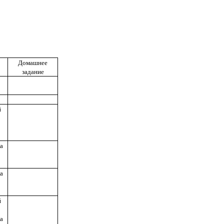
Домашнее
задание
й
а
а
й
а