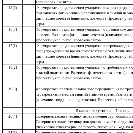
тренировочные игры.
15(6)
Формировать представления учащихся о мерах предупр
при занятиях физическими упражнениями в зимний перио
физические качества (внимание, ловкость). Провести уч
игры.
16(7)
Формировать представления учащихся о правильном дых
человека. Развивать физические качества (внимание, коо
Провести учебно-тренировочные игры.
17(1)
Формировать представления учащихся о переохлаждении
предупреждении во время самостоятельного гуляния зимо
физические качества (внимание, ловкость). Провести уч
игры.
18(2)
Формировать представления учащихся о требованиях к о
лыжной подготовки. Развивать физические качества (внима
Провести учебно-тренировочные игры.
19(3)
Формировать правила безопасного передвижения по трот
перекресткам к местам занятий в зимнее время. Развивать
(внимание, координацию движения). Провести учебно-тр
Лыжная подготовка – 7 часов
20(4)
Совершенствовать технику передвижения ступающим ша
Совершенствовать технику поворотов на месте вокруг но
физические качества (выносливость, внимание) – ходьба н
21(5)
Совершенствовать технику передвижения ступающим ша