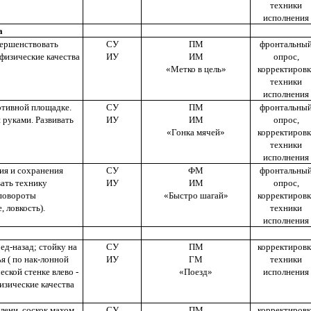
техники
исполнения
а
вершенствовать
СУ
ПМ
фронтальны
 физические качества
ИУ
ИМ
опрос,
«Метко в цель»
корректировк
техники
исполнения
ртивной площадке.
СУ
ПМ
фронтальны
 руками. Развивать
ИУ
ИМ
опрос,
«Гонка мячей»
корректировк
техники
исполнения
ия и сохранения
СУ
ФМ
фронтальны
ать технику
ИУ
ИМ
опрос,
 повороты
«Быстро шагай»
корректировк
, ловкость).
техники
исполнения
ед-назад; стойку на
СУ
ПМ
корректировк
я ( по нак-лонной
ИУ
ГМ
техники
еской стенке влево -
«Поезд»
исполнения
физические качества
лени, соскок махом
СУ
ПМ
корректировк