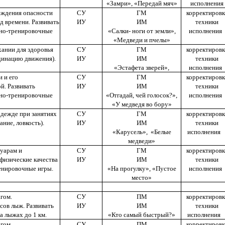
«Замри», «Передай мяч»
исполнения
еждения опасности
СУ
ГМ
корректировк
д времени. Развивать
ИУ
ИМ
техники
ебно-тренировочные
«Салки- ноги от земли»,
исполнения
«Медведи и пчелы»
ании для здоровья
СУ
ГМ
корректировк
рдинацию движения).
ИУ
ИМ
техники
«Эстафета зверей»,
исполнения
 и его
СУ
ГМ
корректировк
й. Развивать
ИУ
ИМ
техники
ебно-тренировочные
«Отгадай, чей голосок?»,
исполнения
«У медведя во бору»
дежде при занятиях
СУ
ГМ
корректировк
ние, ловкость).
ИУ
ИМ
техники
«Карусель», «Белые
исполнени
медведи»
уарам и
СУ
ГМ
корректировк
 физические качества
ИУ
ИМ
техники
енировочные игры.
«На прогулку», «Пустое
исполнения
место»
гом.
СУ
ПМ
корректировк
сов лыж. Развивать
ИУ
ИМ
техники
а лыжах до 1 км.
«Кто самый быстрый?»
исполнени
гом.
СУ
ПМ
корректировк