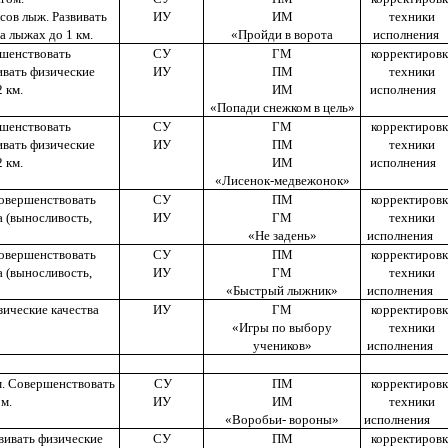
сов лыж. Развивать
ИУ
ИМ
техники
а лыжах до 1 км.
«Пройди в ворота
исполнени
ршенствовать
СУ
ГМ
корректировк
ивать физические
ИУ
ПМ
техники
 км.
ИМ
исполнени
«Попади снежком в цель»
ршенствовать
СУ
ГМ
корректировк
ивать физические
ИУ
ПМ
техники
 км.
ИМ
исполнени
«Лисенок-медвежонок»
Совершенствовать
СУ
ПМ
корректировк
а (выносливость,
ИУ
ГМ
техники
«Не задень»
исполнени
Совершенствовать
СУ
ПМ
корректировк
а (выносливость,
ИУ
ГМ
техники
«Быстрый лыжник»
исполнени
зические качества
ИУ
ГМ
корректировк
«Игры по выбору
техники
учеников»
исполнени
 м. Совершенствовать
СУ
ПМ
корректировк
чом.
ИУ
ИМ
техники
«Воробьи- вороны»
исполнен
вивать физические
СУ
ПМ
корректировк