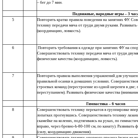
– бег до 7 мин.
Подвижные, народные игры – 3 час
5
Повторить кратко правила поведения на занятиях ФУ. Со
технику передачи мяча от груди двумя руками. Развивать
(координацию, ловкость).
6
Повторить требования к одежде при занятиях ФУ на спо
Совершенствовать технику передачи мяча от груди двумя
физические качества (координацию, ловкость).
7
Повторить правила выполнения упражнений для улучшен
правильной осанки в домашних условиях. Совершенствов
строевых команд (перестроение из одной шеренги в две;
переступанием). Развивать физические качества (внимание
Гимнастика – 6 часов
8
Совершенствовать технику перекатов в группировке впер
лопатках прогнувшись. Совершенствовать технику лазань
скамейке на коленях, подтягиваясь на руках, по гимнастич
вправо, через бревно-h-80-100 см, по канату). Развивать 
(силу, координацию движения).
9
Совершенствовать технику опорного прыжка (вскок на ко