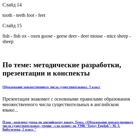
Слайд 14
tooth - teeth foot - feet
Слайд 15
fish - fish ox - oxen goose - geese deer - deer mouse - mice sheep -
sheep
По теме: методические разработки,
презентации и конспекты
Образование множественного числа существительных. 3 класс
Презентация знакомит с основными правилами образования
множественного числа существительных в английском
языке...
План - конспект урока по английскому языку. Тема: «Образование множественного
числа существительных, чтение –s на конце» по УМК "Enjoy English": М. З.
Биболетова, 2 класс "