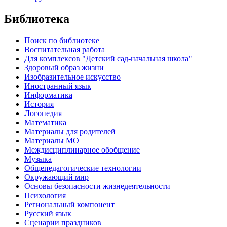
Библиотека
Поиск по библиотеке
Воспитательная работа
Для комплексов "Детский сад-начальная школа"
Здоровый образ жизни
Изобразительное искусство
Иностранный язык
Информатика
История
Логопедия
Математика
Материалы для родителей
Материалы МО
Междисциплинарное обобщение
Музыка
Общепедагогические технологии
Окружающий мир
Основы безопасности жизнедеятельности
Психология
Региональный компонент
Русский язык
Сценарии праздников