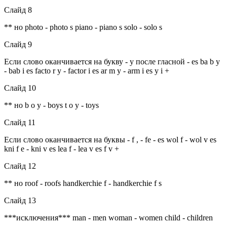
Слайд 8
** но photo - photo s piano - piano s solo - solo s
Слайд 9
Если слово оканчивается на букву - y после гласной - es ba b y
- bab i es facto r y - factor i es ar m y - arm i es y i +
Слайд 10
** но b o y - boys t o y - toys
Слайд 11
Если слово оканчивается на буквы - f , - fe - es wol f - wol v es
kni f e - kni v es lea f - lea v es f v +
Слайд 12
** но roof - roofs handkerchie f - handkerchie f s
Слайд 13
***исключения*** man - men woman - women child - children