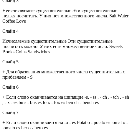
Слайд 3
Неисчисляемые существительные Эти существительные
нельзя посчитать. У них нет множественного числа. Salt Water
Coffee Love
Слайд 4
Исчисляемые существительные Эти существительные
посчитать можно. У них есть множественное число. Sweets
Books Coins Sandwiches
Слайд 5
+ Для образования множественного числа существительных
прибавляем - S
Слайд 6
+ Если слово оканчивается на шипящие -s, - ss , - ch , - tch , - sh
, - x - es bu s - bus es fo x - fox es ben ch - bench es
Слайд 7
+ Если слово оканчивается на -о - es Potat o - potato es tomat o -
tomato es her o - hero es