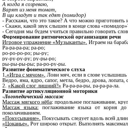
А когда я созреваю,
Варят из меня томат,
В щи кладут и так едят (помидор)
- Расскажи, что это такое? А что можно приготовить
- Скажи, какой звук слышен в конце слова «помидор»
- Сегодня мы будем учиться правильно говорить слова
Формирование ритмической организации речи
Игровое упражнение «Музыканты».
Играем на бараба
Ра-ра-ра-ра; ра-ро;
ро-ро-ро-ро; ры-ру;
ру-ру-ру-ру; ру-ры-ро;
ры-ры-ры-ры; ра-ро-ру-ры.
Развитие фонематического слуха
1
.«Игра с мячом».
Лови мяч, если в слове услышишь з
Ведро, яма, ядро, сапог, метла, бедро, дрова, лопата, с
2.
«Какой слог лишний?»
Ра-ра-ра-ры, ра-ра-ра-ла.
Развитие артикуляционной моторики
-
Логопедический массаж
Массаж мягкого нёба
: продольное поглаживание, кру
Массаж языка:
поглаживание языка от корня до к
поколачиванием.
«Покусывание».
Покусывать следует вдоль всей длины
«Цоканье».
Рот широко открыт. Выполнять максималь