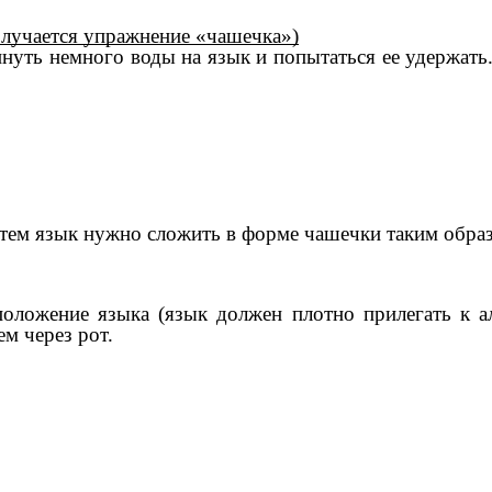
олучается упражнение «чашечка»)
пнуть немного воды на язык и попытаться ее удержат
атем язык нужно сложить в форме чашечки таким образо
ложение языка (язык должен плотно прилегать к ал
м через рот.