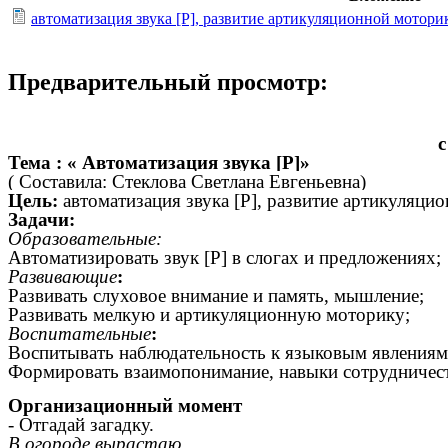
автоматизация звука [Р], развитие артикуляционной мотори
Предварительный просмотр:
с
Тема : « Автоматизация звука [Р]»
( Составила: Стеклова Светлана Евгеньевна)
Цель:
автоматизация звука [Р], развитие артикуляци
Задачи:
Образовательные:
Автоматизировать звук
[Р]
в слогах и предложениях;
Развивающие
:
Развивать слуховое внимание и память, мышление;
Развивать мелкую и артикуляционную моторику;
Воспитательные
:
Воспитывать наблюдательность к языковым явлениям
Формировать взаимопонимание, навыки сотрудничес
Организационный момент
- Отгадай загадку.
В огороде вырастаю,