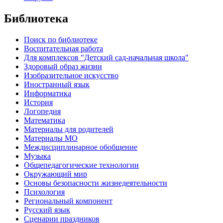
Библиотека
Поиск по библиотеке
Воспитательная работа
Для комплексов "Детский сад-начальная школа"
Здоровый образ жизни
Изобразительное искусство
Иностранный язык
Информатика
История
Логопедия
Математика
Материалы для родителей
Материалы МО
Междисциплинарное обобщение
Музыка
Общепедагогические технологии
Окружающий мир
Основы безопасности жизнедеятельности
Психология
Региональный компонент
Русский язык
Сценарии праздников