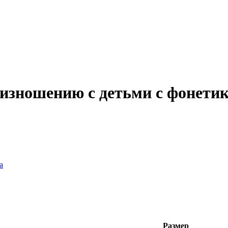
оизношению с детьми с фонети
а
Размер