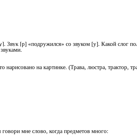
.
]. Звук [р] «подружился» со звуком [у]. Какой слог п
 звуками.
 нарисовано на картинке. (Трава, люстра, трактор, тра
ы говори мне слово, когда предметов много: