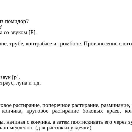
 из помидор?
?
 со звуком [Р].
не, трубе, контрабасе и тромбоне. Произнесение слого
вук [р].
траус, луна и т.д.
говое растирание, поперечное растирание, разминание,
ончика, круговое растирание боковых краев, кон
, начиная с кончика, а затем протискивать его через
но медленно. (для растяжки уздечки)