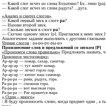
— Какой слог исчез из слова Буратино? Бу...тино (ра)
— Какой слог исчез из слова радуга? ...дуга.
«Анализ и синтез слогов»
— Какой первый звук в слоге
ра
?
— Назови второй звук.
— Сколько звуков в слоге
ра
?
— Скучно одному звуку [р]. Пригласим к нему звук [у
Аналогичное задание выполнить с другими гласными
Чтение слогов
: ра-ро-ру-ры-рэ
Произнесение слов и предложений со звуком [Р]
«Произнеси слова правильно»
Предложить назвать, что
Произнеси чистоговорку:
Ар-ар-ар — повар, сахар, санитар.
Ар-ар-ар — тут живёт комар.
Ар-ар-ар — лечит горло пар.
Ар-ар-ар — кипит наш самовар.
Ра-ра-ра — рама, радуга, гора.
Ра-ра-ра — снежная гора.
Ра-ра-ра — вот высокая гора.
Ра-ра-ра — Рае нравится жара
« Один – много»
- Я буду произносить слово, когда предмет один , а т
рука-