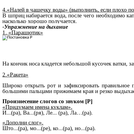
4.«Налей в чашечку воды» (выполнить, если плохо п
В шприц набирается вода, после чего необходимо ка
насколько хорошо получается.
-Упражнение на дыхание
1. «Парашютик»
На кончик носа кладется небольшой кусочек ватки, з
2.
«Ракета»
Широко открыть рот и зафиксировать правильное по
большими пальцами прижимаем края и резко выдыхае
Произнесение слогов со звуком [Р]
«Придумаем имена куклам».
И...(ра), Ва...(ря), Ле... (ра), Ла…(ра).
«Дополни слог».
Што...(ра), мо...(ре), ко...(ра), но...(ра).