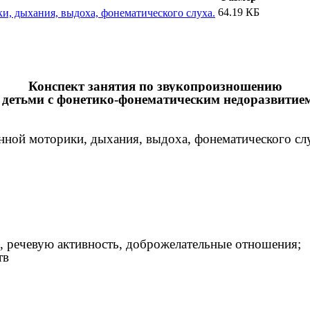
64.19 КБ
ки, дыхания, выдоха, фонематического слуха.
Конспект занятия по звукопроизношению
 детьми с фонетико-фонематическим недоразвитие
онной моторики, дыхания, выдоха, фонематического сл
, речевую активность, доброжелательные отношения;
тв