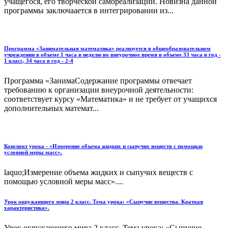
учащегося, его творческой самореализации. Новизна данной
программы заключаается в интегрировании из...
Программа «Занимательная математика» реализуется в общеобразовательном
учреждении в объеме 1 часа в неделю во внеурочное время в объеме 33 часа в год -
1 класс, 34 часа в год - 2-4
Программа «ЗанимаСодержание программы отвечает
требованию к организации внеурочной деятельности:
соответствует курсу «Математика» и не требует от учащихся
дополнительных матема­т...
Конспект урока - «Измерение объема жидких и сыпучих веществ с помощью
условной меры масс».
laquo;Измерение объема жидких и сыпучих веществ с
помощью условной меры масс»....
Урок окружающего мира 2 класс. Тема урока: «Сыпучие вещества. Краткая
характеристика».
Урок окружающего мира 2 класс. Тема урока: «Сыпучие