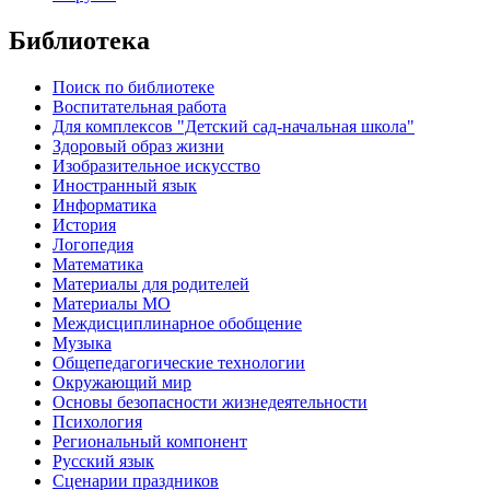
Библиотека
Поиск по библиотеке
Воспитательная работа
Для комплексов "Детский сад-начальная школа"
Здоровый образ жизни
Изобразительное искусство
Иностранный язык
Информатика
История
Логопедия
Математика
Материалы для родителей
Материалы МО
Междисциплинарное обобщение
Музыка
Общепедагогические технологии
Окружающий мир
Основы безопасности жизнедеятельности
Психология
Региональный компонент
Русский язык
Сценарии праздников