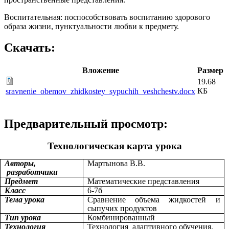
Воспитательная: поспособствовать воспитанию здорового
образа жизни, пунктуальности любви к предмету.
Скачать:
Вложение
Размер
19.68
КБ
sravnenie_obemov_zhidkostey_sypuchih_veshchestv.docx
Предварительный просмотр:
Технологическая карта урока
Авторы,
Мартынова В.В.
разработчики
Предмет
Математические представления
Класс
6-7б
Тема урока
Сравнение объема жидкостей и
сыпучих продуктов
Тип урока
Комбинированный
Технология
Технология адаптивного обучения.