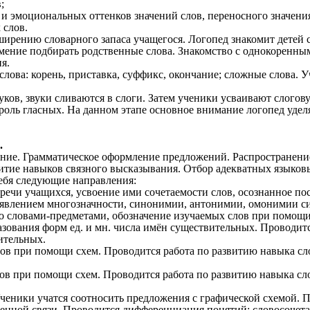
;
и эмоциональных оттенков значений слов, переносного значения
 слов.
ширению словарного запаса учащегося. Логопед знакомит детей
 умение подбирать родственные слова. Знакомство с однокорен
я.
слова: корень, приставка, суффикс, окончание; сложные слова.
вуков, звуки сливаются в слоги. Затем ученики усваивают слого
роль гласных. На данном этапе основное внимание логопед уделя
.
ние. Грамматическое оформление предложений. Распространени
итие навыков связного высказывания. Отбор адекватных языковы
себя следующие направления:
ечи учащихся, усвоение ими сочетаемости слов, осознанное по
с явлением многозначности, синонимии, антонимии, омонимии с
со словами-предметами, обозначение изучаемых слов при помощи
ования форм ед. и мн. числа имён существительных. Проводит
ительных.
лов при помощи схем. Проводится работа по развитию навыка с
ов при помощи схем. Проводится работа по развитию навыка сл
ченики учатся соотносить предложения с графической схемой. 
енной связи. Проводится дифференциация понятий: словосочета