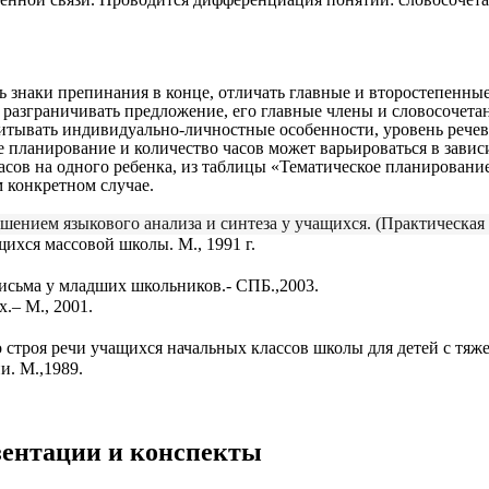
ь знаки препинания в конце, отличать главные и второстепенны
 разграничивать предложение, его главные члены и словосочета
вать индивидуально-личностные особенности, уровень речевог
планирование и количество часов может варьироваться в зависим
сов на одного ребенка, из таблицы «Тематическое планировани
 конкретном случае.
ением языкового анализа и синтеза у учащихся. (Практическая 
ащихся массовой школы. М., 1991 г.
письма у младших школьников.- СПБ.,2003.
.– М., 2001.
о строя речи учащихся начальных классов школы для детей с тя
и. М.,1989.
езентации и конспекты