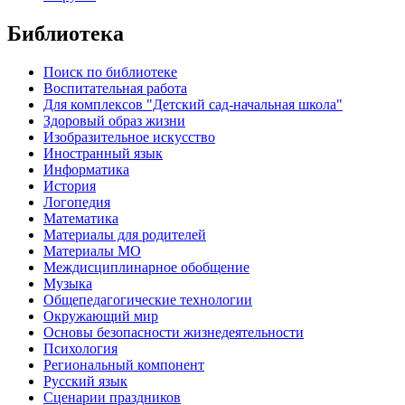
Библиотека
Поиск по библиотеке
Воспитательная работа
Для комплексов "Детский сад-начальная школа"
Здоровый образ жизни
Изобразительное искусство
Иностранный язык
Информатика
История
Логопедия
Математика
Материалы для родителей
Материалы МО
Междисциплинарное обобщение
Музыка
Общепедагогические технологии
Окружающий мир
Основы безопасности жизнедеятельности
Психология
Региональный компонент
Русский язык
Сценарии праздников