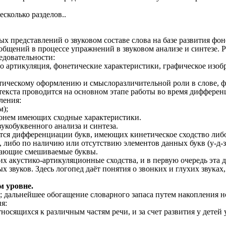
сколько разделов..
представлений о звуковом составе слова на базе развития фон
общений в процессе упражнений в звуковом анализе и синтезе. 
едовательности:
го артикуляция, фонетические характеристики, графическое изоб
ическому оформлению и смыслоразличительной роли в слове, ф
и текста проводится на основном этапе работы во время диффер
ления:
м);
фонем имеющих сходные характеристики.
укобуквенного анализа и синтеза.
ся дифференциации букв, имеющих кинетическое сходство либо по
 либо по наличию или отсутствию элементов данных букв (у-д-з, о-
ичающие смешиваемые буквы.
 акустико-артикуляционные сходства, и в первую очередь эта ди
 звуков. Здесь логопед даёт понятия о звонких и глухих звуках,
м уровне.
; дальнейшее обогащение словарного запаса путем накопления н
я:
относящихся к различным частям речи, и за счет развития у дет