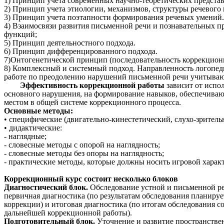
1) Принцип учета современных научно-теоретических представ
2) Принцип учета этиологии, механизмов, структуры речевого
3) Принцип учета поэтапности формирования речевых умений.
4) Взаимосвязи развития письменной речи и познавательных п
функций;
5) Принцип деятельностного подхода.
6) Принцип дифференцированного подхода.
7)Онтогенетической принцип (последовательность коррекционно
8) Комплексный и системный подход. Направленность логопеди
работе по преодолению нарушений письменной речи учитывают
Эффективность коррекционной работы
зависит от испо
основного нарушения, на формирование навыков, обеспечивающ
местом в общей системе коррекционного процесса.
Основные методы:
• специфические (двигательно-кинестетический, слухо-зритель
• дидактические:
- наглядные;
- словесные методы с опорой на наглядность;
- словесные методы без опоры на наглядность;
- практические методы, которые должны носить игровой характ
Коррекционный курс состоит несколько блоков
Диагностический блок.
Обследование устной и письменной реч
первичная диагностика (по результатам обследования планиру
коррекции) и итоговая диагностика (по итогам обследования 
дальнейшей коррекционной работы).
Подготовительный блок.
Уточнение и развитие пространствен