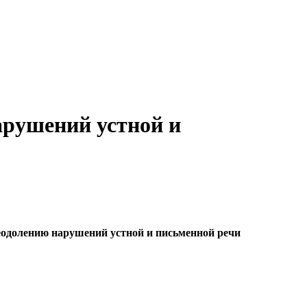
арушений устной и
еодолению нарушений устной и письменной речи