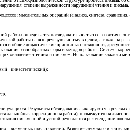
лений о психофизиологической структуре процесса письма, об о
 нарушения, степени выраженности нарушений чтения и письма.
роцессов; мыслительных операций (анализа, синтеза, сравнения,
й работы определяется последовательностью ее развития в онто
ческой работы на всю речевую систему в целом, а также на раз
ся и общие дидактические принципы: наглядности, доступности
льзования разнообразных форм и методов работы. Система корр
их овладение чтением и письмом. Использование каждого метод
ный - кинестетический);
ер.
и учащихся. Результаты обследования фиксируются в речевых ка
ется дальнейшая коррекционная работа), промежуточная диагнос
состояния письменной и устной речи даются рекомендации школьн
но – временных представлений. Развитие слухового и зрительно