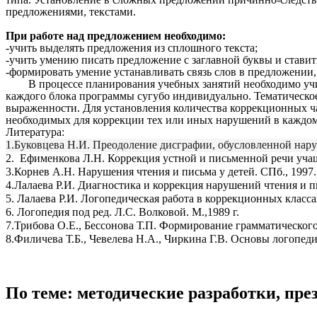
предложениями, текстами.
При работе над предложением необходимо:
-учить выделять предложения из сплошного текста;
-учить умению писать предложение с заглавной буквы и ставит
-формировать умение устанавливать связь слов в предложении,
В процессе планирования учебных занятий необходимо учиты
каждого блока программы сугубо индивидуально. Тематическое 
выраженности. Для установления количества коррекционных ча
необходимых для коррекции тех или иных нарушений в каждом
Литература:
1.Буковцева Н.И. Преодоление дисграфии, обусловленной наруш
2. Ефименкова Л.Н. Коррекция устной и письменной речи уч
3.Корнев А.Н. Нарушения чтения и письма у детей. СПб., 1997.
4.Лалаева Р.И. Диагностика и коррекция нарушений чтения и 
5. Лалаева Р.И. Логопедическая работа в коррекционных классах
6. Логопедия под ред. Л.С. Волковой. М.,1989 г.
7.Трибова О.Е., Бессонова Т.П. Формирование грамматическог
8.Филичева Т.Б., Чевелева Н.А., Чиркина Г.В. Основы логопеди
По теме: методические разработки, пр