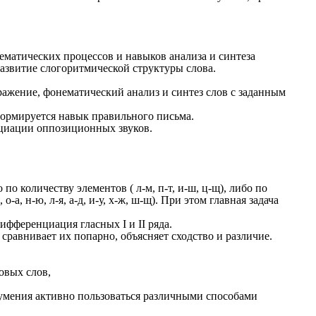
ематических процессов и навыков анализа и синтеза
Развитие слогоритмической структуры слова.
ражение, фонематический анализ и синтез слов с заданным
ормируется навык правильного письма.
енциации оппозиционных звуков.
 количеству элементов ( л-м, п-т, и-ш, ц-щ), либо по
а, н-ю, л-я, а-д, и-у, х-ж, ш-щ). При этом главная задача
фференциация гласных I и II ряда.
 сравнивает их попарно, объясняет сходство и различие.
овых слов,
ей умения активно пользоваться различными способами