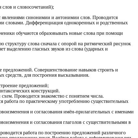
 слов и словосочетаний);
 с явлениями синонимии и антонимии слов. Проводится
ными словами. Дифференциация однокоренных и родственных
 Ученики обучаются образовывать новые слова при помощи
вую структуру слова сначала с опорой на ритмический рисунок
ет выделению гласных звуков из слова (ударных и
е предложений. Совершенствование навыков строить и
х средств, для построения высказывания.
строение предложений;
интаксических конструкций.
 схем. Проводится знакомство с понятием числа.
ся работа по практическому употреблению существительных
ловоизменения и согласования имён-прилагательных с именами
овоизменения и согласования глаголов с существительными в
Проводится работа по построению предложений различного
ние-предложение-текст. Ведётся работа с деформированными