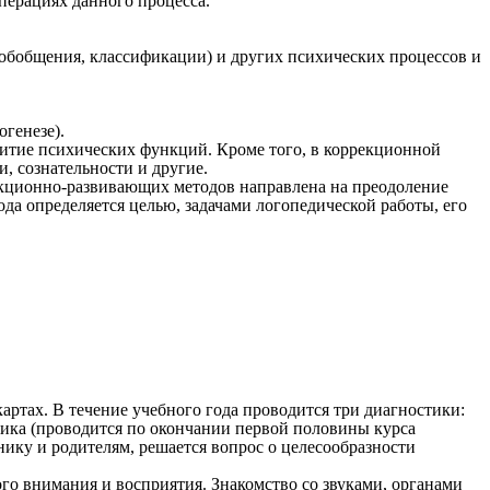
перациях данного процесса.
 обобщения, классификации) и других психических процессов и
генезе).
витие психических функций. Кроме того, в коррекционной
, сознательности и другие.
екционно-развивающих методов направлена на преодоление
а определяется целью, задачами логопедической работы, его
ртах. В течение учебного года проводится три диагностики:
тика (проводится по окончании первой половины курса
ику и родителям, решается вопрос о целесообразности
го внимания и восприятия. Знакомство со звуками, органами