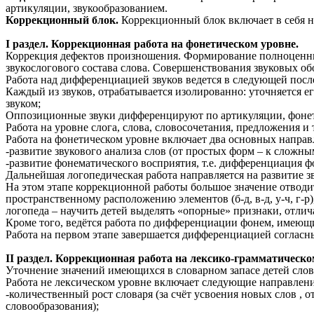
артикуляции, звукообразованием.
Коррекционный блок.
Коррекционный блок включает в себя не
I раздел. Коррекционная работа на фонетическом уровне.
Коррекция дефектов произношения. Формирование полноценных 
звукослогового состава слова. Совершенствования звуковых об
Работа над дифференциацией звуков ведется в следующей посл
Каждый из звуков, отрабатывается изолированно: уточняется е
звуком;
Оппозиционные звуки дифференцируют по артикуляции, фонет
Работа на уровне слога, слова, словосочетания, предложения 
Работа на фонетическом уровне включает два основных направ
-развитие звукового анализа слов (от простых форм – к сложны
-развитие фонематического восприятия, т.е. дифференциация 
Дальнейшая логопедическая работа направляется на развитие зв
На этом этапе коррекционной работы большое значение отводит
пространственному расположению элементов (б-д, в-д, у-ч, г-р),
логопеда – научить детей выделять «опорные» признаки, отл
Кроме того, ведётся работа по дифференциации фонем, имеющих
Работа на первом этапе завершается дифференциацией согласных
II раздел. Коррекционная работа на лексико-грамматическо
Уточнение значений имеющихся в словарном запасе детей слов
Работа не лексическом уровне включает следующие направлени
-количественный рост словаря (за счёт усвоения новых слов , 
словообразования);