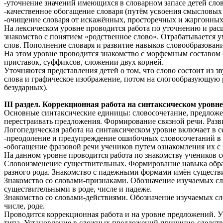
-уточнение значений имеющихся в словарном запасе детей слов
-качественное обогащение словаря (путём усвоения смысловых 
-очищение словаря от искажённых, просторечных и жаргонных
На лексическом уровне проводится работа по уточнению и рас
знакомство с понятием «родственное слово». Отрабатывается
слов. Пополнение словаря и развитие навыков словообразовани
На этом уровне проводится знакомство с морфемным составом 
приставок, суффиксов, сложении двух корней.
Уточняются представления детей о том, что слово состоит из з
слова и графическое изображение, потом на слогообразующую 
безударных).
III раздел. Коррекционная работа на синтаксическом уровне
Основные синтаксические единицы: словосочетание, предложе
перестраивать предложения. Формирование связной речи. Разв
Логопедическая работа на синтаксическом уровне включает в 
-преодоление и предупреждение ошибочных словосочетаний в р
-обогащение фразовой речи учеников путем ознакомления их 
На данном уровне проводится работа по знакомству учеников 
Словоизменение существительных. Формирование навыка образ
разного рода. Знакомство с падежными формами имён существ
Знакомство со словами-признаками. Обозначение изучаемых с
существительными в роде, числе и падеже.
Знакомство со словами-действиями. Обозначение изучаемых сл
числе, роде.
Проводится коррекционная работа и на уровне предложений. У
типа. Установление в сложных предложений причинно-следств