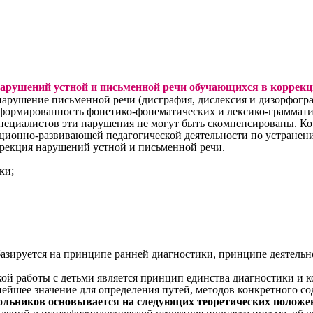
нарушений устной и письменной речи обучающихся в коррек
ушение письменной речи (дисграфия, дислексия и дизорфограф
сформированность фонетико-фонематических и лексико-граммати
ециалистов эти нарушения не могут быть скомпенсированы. К
ционно-развивающей педагогической деятельности по устранени
рекция нарушений устной и письменной речи.
ки;
руется на принципе ранней диагностики, принципе деятельност
работы с детьми является принцип единства диагностики и ко
йшее значение для определения путей, методов конкретного сод
ольников основывается на следующих теоретических положе