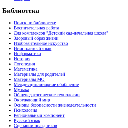
Библиотека
Поиск по библиотеке
Воспитательная работа
Для комплексов "Детский сад-начальная школа"
Здоровый образ жизни
Изобразительное искусство
Иностранный язык
Информатика
История
Логопедия
Математика
Материалы для родителей
Материалы МО
Междисциплинарное обобщение
Музыка
Общепедагогические технологии
Окружающий мир
Основы безопасности жизнедеятельности
Психология
Региональный компонент
Русский язык
Сценарии праздников