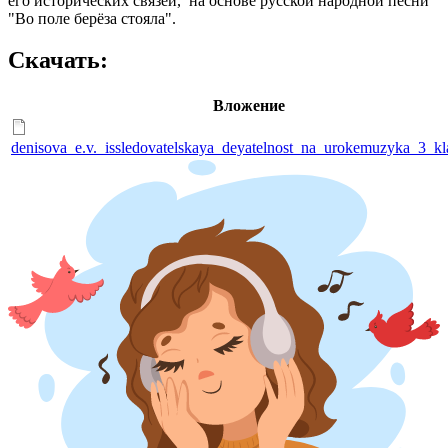
его исторических связей, на основе русской народной песни
"Во поле берёза стояла".
Скачать:
Вложение
denisova_e.v._issledovatelskaya_deyatelnost_na_urokemuzyka_3_kla