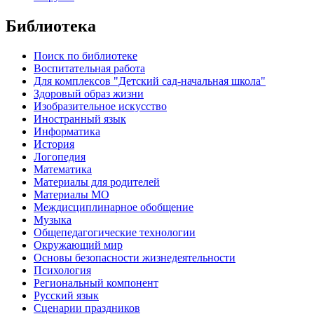
Библиотека
Поиск по библиотеке
Воспитательная работа
Для комплексов "Детский сад-начальная школа"
Здоровый образ жизни
Изобразительное искусство
Иностранный язык
Информатика
История
Логопедия
Математика
Материалы для родителей
Материалы МО
Междисциплинарное обобщение
Музыка
Общепедагогические технологии
Окружающий мир
Основы безопасности жизнедеятельности
Психология
Региональный компонент
Русский язык
Сценарии праздников