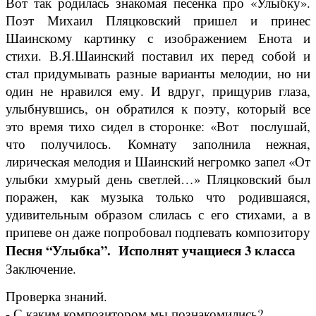
Вот так родилась знакомая песенка про «Улыбку».
Поэт Михаил Пляцковский пришел и принес
Шаинскому картинку с изображением Енота и
стихи. В.Я.Шаинский поставил их перед собой и
стал придумывать разные варианты мелодии, но ни
один не нравился ему. И вдруг, прищурив глаза,
улыбнувшись, он обратился к поэту, который все
это время тихо сидел в сторонке: «Вот послушай,
что получилось. Комнату заполнила нежная,
лирическая мелодия и Шаинский негромко запел «От
улыбки хмурый день светлей…» Пляцковский был
поражен, как музыка только что родившаяся,
удивительным образом слилась с его стихами, а в
припеве он даже попробовал подпевать композитору
Песня “Улыбка”. Исполнят учащиеся 3 класса
Заключение.
Проверка знаний.
- С каким композитором мы познакомились?