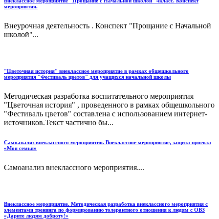
Внеклассное мероприятие "Прощание с Начальной школой" 4класс. Конспект
мероприятия.
Внеурочная деятельность . Конспект "Прощание с Начальной
школой"...
"Цветочная история" внеклассное мероприятие в рамках общешкольного
мероприятия "Фестиваль цветов" для учащихся начальной школы
Методическая разработка воспитательного мероприятия
"Цветочная история" , проведенного в рамках общешкольного
"Фестиваль цветов" составлена с использованием интернет-
источников.Текст частично бы...
Самоанализ внеклассного мероприятия. Внеклассное мероприятие, защита проекта
«Моя семья»
Самоанализ внеклассного мероприятия....
Внеклассное мероприятие. Методическая разработка внеклассного мероприятия с
элементами тренинга по формированию толерантного отношения к людям с ОВЗ
«Дарите людям доброту!»