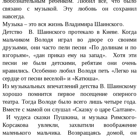
любознательным ребенком. Любил все, что было
связано с музыкой. Эту любовь он сохранил
навсегда.
Музыка – это вся жизнь Владимира Шаинского.
Детство В. Шаинского протекало в Киеве. Когда
мальчиком Володя играл во дворе со своими
друзьями, они часто пели песни «По долинам и по
взгорьям», «дан приказ ему на запад». Хотя эти
песни не были детскими, ребятам они очень
нравились. Особенно любил Володя петь «Легко на
сердце от песни веселой» и «Катюша».
Из музыкальных впечатлений детства В. Шаинскому
хорошо помнится первое посещение оперного
театра. Тогда Володе было всего лишь четыре года.
Вместе с мамой он слушал «Сказку о царе Салтане».
И чудеса сказки Пушкина, и музыка Римского-
Корсакова увлекли, захватили воображение
маленького мальчика. Возвращаясь домой, он