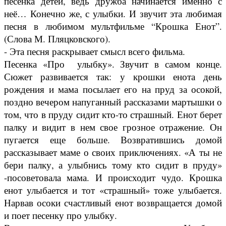
песенка детей, ведь дружба начинается именно с
неё… Конечно же, с улыбки. И звучит эта любимая
песня в любимом мультфильме “Крошка Енот”.
(Слова М. Пляцковского).
- Эта песня раскрывает смысл всего фильма.
Песенка «Про улыбку». Звучит в самом конце.
Сюжет развивается так: у крошки енота день
рождения и мама посылает его на пруд за осокой,
поздно вечером напуганный рассказами мартышки о
том, что в пруду сидит кто-то страшный. Енот берет
палку и видит в нем свое грозное отражение. Он
пугается еще больше. Возвратившись домой
рассказывает маме о своих приключениях. «А ты не
бери палку, а улыбнись тому кто сидит в пруду»
-посоветовала мама. И происходит чудо. Крошка
енот улыбается и тот «страшный» тоже улыбается.
Нарвав осоки счастливый енот возвращается домой
и поет песенку про улыбку.