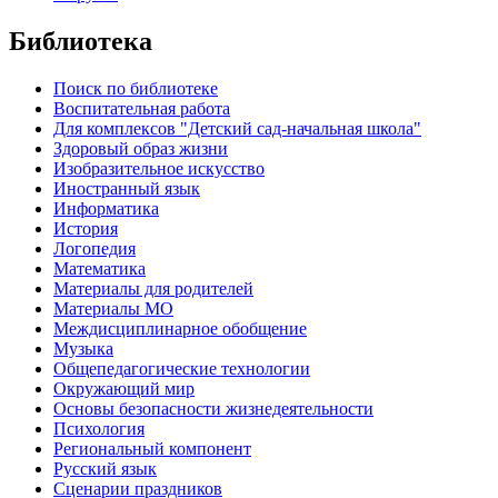
Библиотека
Поиск по библиотеке
Воспитательная работа
Для комплексов "Детский сад-начальная школа"
Здоровый образ жизни
Изобразительное искусство
Иностранный язык
Информатика
История
Логопедия
Математика
Материалы для родителей
Материалы МО
Междисциплинарное обобщение
Музыка
Общепедагогические технологии
Окружающий мир
Основы безопасности жизнедеятельности
Психология
Региональный компонент
Русский язык
Сценарии праздников