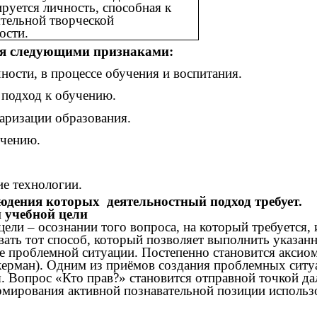
руется личность, способная к
тельной творческой
ости.
ся следующими признаками:
ности, в процессе обучения и воспитания.
 подход к обучению.
таризации образования.
учению.
ие технологии.
людения которых деятельностный подход требует.
 учебной цели
ели – осознании того вопроса, на который требуется, 
ать тот способ, который позволяет выполнить указанно
ие проблемной ситуации. Постепенно становится аксиом
ерман). Одним из приёмов создания проблемных ситуа
. Вопрос «Кто прав?» становится отправной точкой да
ормирования активной познавательной позиции исполь