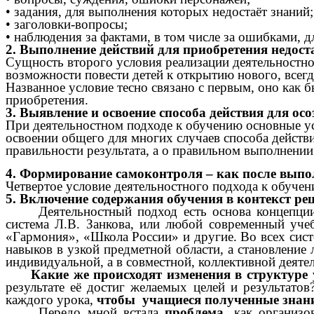
• задания, для выполнения которых недостаёт знаний;
• заголовки-вопросы;
• наблюдения за фактами, в том числе за ошибками, 
2. Выполнение действий для приобретения недос
Сущность второго условия реализации деятельностног
возможности повести детей к открытию нового, всег
Названное условие тесно связано с первым, оно как 
приобретения.
3. Выявление и освоение способа действия для о
При деятельностном подходе к обучению основные ус
освоении общего для многих случаев способа действи
правильности результата, а о правильном выполнении
4. Формирование самоконтроля – как после выпол
Четвертое условие деятельностного подхода к обуче
5. Включение содержания обучения в контекст 
Деятельностный подход есть основа концепци
система Л.В. Занкова, или любой современный уче
«Гармония», «Школа России» и другие. Во всех сист
навыков в узкой предметной области, а становление 
индивидуальной, а в совместной, коллективной деяте
Какие же происходят изменения в структуре
результате её достиг желаемых целей и результатов
каждого урока,
чтобы учащиеся полученные знания
Передо мной встала
проблема
, как организ