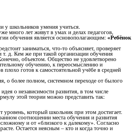
ии у школьников умения учиться.
же много лет живут в умах и делах педагогов,
логии обучения является основополагающим:
«Ребёнок
едстоит заниматься, что-то объясняет, проверяет
т. д. Кем же при такой организации обучения
? Конечно, объектом. Общество не удовлетворено
оятельному обучению, к переосмыслению и
 плохо готов к самостоятельной учёбе в средней
я, о более полном, системном переходе от былого
идея о независимости развития, в том числе
рмулу этой теории можно представить так:
от уровень, который школьник при этом достигает.
азанном соотношении места обучения и развития
 сложному и от «близкого к далекому». Согласно
асте. Остается неясным – кто и когда точно и