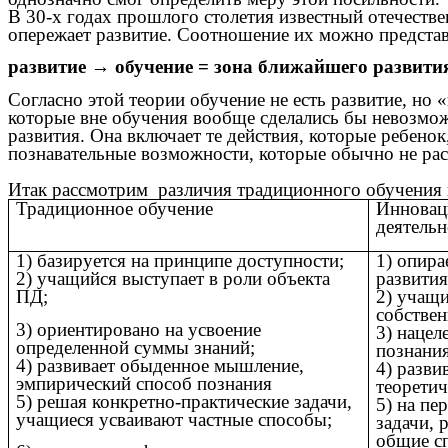
В 30-х годах прошлого столетия известный отечеств
опережает развитие. Соотношение их можно предста
развитие → обучение = зона ближайшего развити
Согласно этой теории обучение не есть развитие, но 
которые вне обучения вообще сделались бы невозмож
развития. Она включает те действия, которые ребенок
познавательные возможности, которые обычно не ра
Итак рассмотрим различия традиционного обучения и
Традиционное обучение
Инновац
деятельн
1) базируется на принципе доступности;
1) опира
2) учащийся выступает в роли объекта
развития
ПД;
2) учащи
собствен
3) ориентировано на усвоение
3) нацел
определенной суммы знаний;
познания
4) развивает обыденное мышление,
4) разви
эмпирический способ познания
теоретич
5) решая конкретно-практические задачи,
5) на пе
учащиеся усваивают частные способы;
задачи, 
общие с