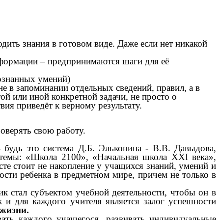
ить знания в готовом виде. Даже если нет никакой
информации – предпринимаются шаги для её
ознанных умений)
 в запоминании отдельных сведений, правил, а в
ой или иной конкретной задачи, не просто о
вия приведёт к верному результату.
оверять свою работу.
 будь это система Д.Б. Эльконина - В.В. Давыдова,
стемы: «Школа 2100», «Начальная школа ХХI века»,
те стоит не накопление у учащихся знаний, умений и
ности ребенка в предметном мире, причем не только в
к стал субъектом учебной деятельности, чтобы он в
к и для каждого учителя является залог успешности
 жизни.
вать каждого учащегося, развивать индивидуальные