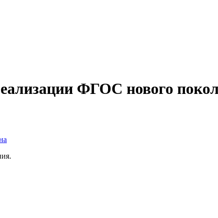
реализации ФГОС нового покол
на
ия.