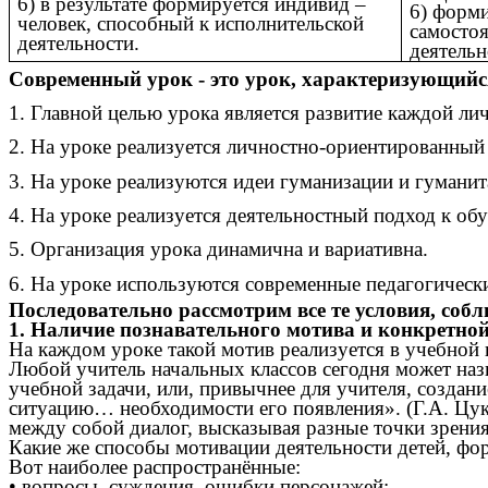
6) в результате формируется индивид –
6) форми
человек, способный к исполнительской
самостоя
деятельности.
деятельн
Современный урок - это урок, характеризующий
1. Главной целью урока является развитие каждой лич
2. На уроке реализуется личностно-ориентированный
3. На уроке реализуются идеи гуманизации и гумани
4. На уроке реализуется деятельностный подход к об
5. Организация урока динамична и вариативна.
6. На уроке используются современные педагогическ
Последовательно рассмотрим все те условия, соб
1. Наличие познавательного мотива и конкретной
На каждом уроке такой мотив реализуется в учебной ц
Любой учитель начальных классов сегодня может назв
учебной задачи, или, привычнее для учителя, создан
ситуацию… необходимости его появления». (Г.А. Цук
между собой диалог, высказывая разные точки зрения
Какие же способы мотивации деятельности детей, ф
Вот наиболее распространённые:
• вопросы, суждения, ошибки персонажей;