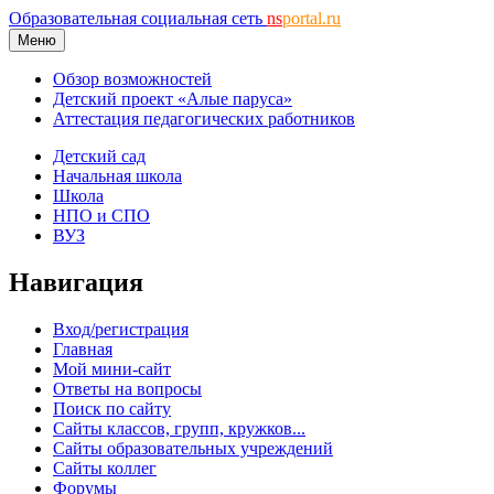
Образовательная социальная сеть
ns
portal.ru
Меню
Обзор возможностей
Детский проект «Алые паруса»
Аттестация педагогических работников
Детский сад
Начальная школа
Школа
НПО и СПО
ВУЗ
Навигация
Вход/регистрация
Главная
Мой мини-сайт
Ответы на вопросы
Поиск по сайту
Сайты классов, групп, кружков...
Сайты образовательных учреждений
Сайты коллег
Форумы