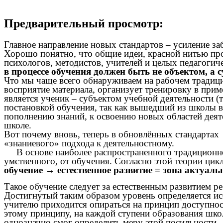
Предварительный просмотр:
Главное направление новых стандартов – усиление з
Хорошо понятно, что общие идеи, красной нитью прох
психологов, методистов, учителей и целых педагогич
в процессе обучения должен быть не объектом, а 
Что мы чаще всего обнаруживаем на рабочем традицио
восприятие материала, организует тренировку в прим
является ученик – субъектом учебной деятельности (т.
постановкой обучения, так как вышедший из школы 
пополнению знаний, к освоению новых областей деяте
школе.
Вот почему вновь, теперь в обновлённых стандартах
«знаниевого» подхода к деятельностному.
В основе наиболее распространенного традиционно
умственного, от обучения. Согласно этой теории цик
обучение → естественное развитие = зона актуаль
Такое обучение следует за естественным развитием р
Достигнутый таким образом уровень определяется ис
учителю приходится опираться на принцип доступност
этому принципу, на каждой ступени образования школ
однозначно смог определить меру этой посильности.