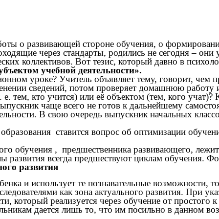
аботы о развивающей стороне обучения, о формирован
одящие через стандарты, родились не сегодня – они у
еских коллективов. Вот тезис, который давно в психо
субъектом учебной деятельности».
нном уроке? Учитель объявляет тему, говорит, чем пр
енении сведений, потом проверяет домашнюю работу и 
 е. тем, кто учится) или её объектом (тем, кого учат)
выпускник чаще всего не готов к дальнейшему самост
льности. В свою очередь выпускник начальных классов
 образования ставится вопрос об оптимизации обучени
го обучения , предшественника развивающего, лежит 
лы развития всегда предшествуют циклам обучения. Фо
ного развития
ебенка и использует те познавательные возможности, т
следователями как зона актуального развития. При ук
и, который реализуется через обучение от простого к
ьникам дается лишь то, что им посильно в данном возр