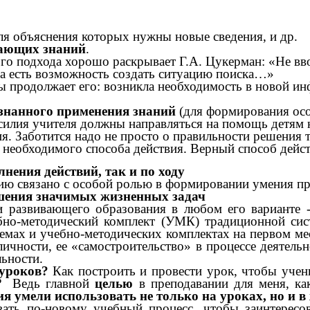
для объяснения которых нужны новые сведения, и др.
тающих знаний
.
о подхода хорошо раскрывает Г.А. Цукерман: «Не ввод
да есть возможность создать ситуацию поиска…»
бы продолжает его: возникла необходимость в новой 
сознанного применения знаний
(для формирования ос
илия учителя должны направляться на помощь детям не
я. Заботится надо не просто о правильности решения т
 необходимого способа действия. Верный способ дейст
нения действий, так и по ходу
нию связано с особой ролью в формировании умения пр
решения значимых жизненных задач
и развивающего образования в любом его варианте -
бно-методический комплект (УМК) традиционной си
емах и учебно-методических комплектах на первом мес
личности, ее «самостроительство» в процессе деятель
льности.
 уроков?
Как построить и провести урок, чтобы учени
?
Ведь главной
целью
в преподавании для меня, ка
 умели использовать не только на уроках, но и в
овать по-новому учебный процесс, чтобы заинтересо