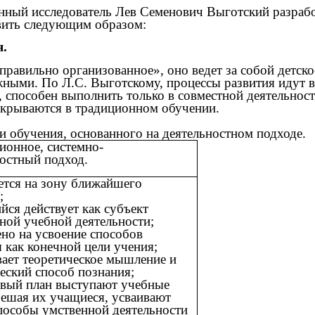
енный исследователь Лев Семенович Выготский разраб
вить следующим образом:
я.
«правильно организованное», оно ведет за собой детско
ными. По Л.С. Выготскому, процессы развития идут в
, способен выполнить только в совместной деятельност
скрываются в традиционном обучении.
 обучения, основанного на деятельностном подходе.
ионное, системно-
остный подход.
ется на зону ближайшего
;
йся действует как субъект
ной учебной деятельности;
ено на усвоение способов
 как конечной цели учения;
вает теоретическое мышление и
еский способ познания;
рвый план выступают учебные
решая их учащиеся, усваивают
пособы умственной деятельности