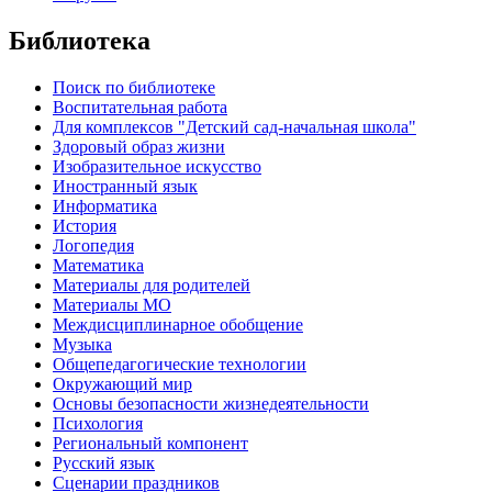
Библиотека
Поиск по библиотеке
Воспитательная работа
Для комплексов "Детский сад-начальная школа"
Здоровый образ жизни
Изобразительное искусство
Иностранный язык
Информатика
История
Логопедия
Математика
Материалы для родителей
Материалы МО
Междисциплинарное обобщение
Музыка
Общепедагогические технологии
Окружающий мир
Основы безопасности жизнедеятельности
Психология
Региональный компонент
Русский язык
Сценарии праздников