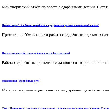
Мой творческий отчёт по работе с одарёнными детьми. В статье
Презентация "Особенности работы с одарёнными детьми в начальной школе"
Презентация "Особенности работы с одарёнными детьми в нача
Презентация клуба для одарённых детей (математика)
Работа с одарёнными детьми всегда приносит радость, но при э
презентация "Одарённые дети"
Материал в презентации -выявление одарённых детей в начальн
Тема: Личностные факторы в становлении одарённости младших школьников. Секция: