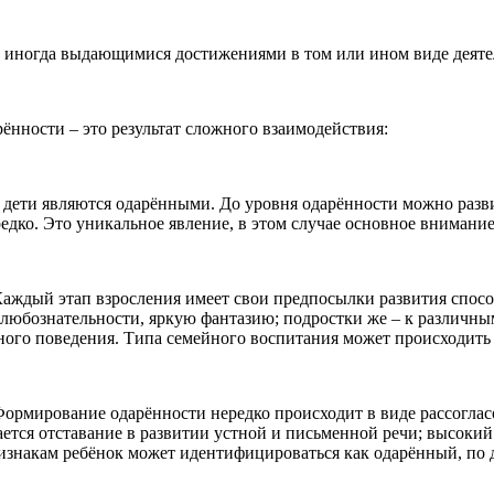
 иногда выдающимися достижениями в том или ином виде деяте
ённости – это результат сложного взаимодействия:
е дети являются одарёнными. До уровня одарённости можно разв
дко. Это уникальное явление, в этом случае основное внимание
 Каждый этап взросления имеет свои предпосылки развития спо
юбознательности, яркую фантазию; подростки же – к различным
ного поведения. Типа семейного воспитания может происходить 
Формирование одарённости нередко происходит в виде рассоглас
ется отставание в развитии устной и письменной речи; высокий
ризнакам ребёнок может идентифицироваться как одарённый, по 