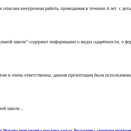
 описана внеурочная работа, проводимая в течении 4 лет с деть
льной школе" содержит информацию о видах одарённости, о форм
том и очень ответственна. данная презентация была использована
ой школе...
 Методика преподавания в начальных классах. Выступление c элементами презентации