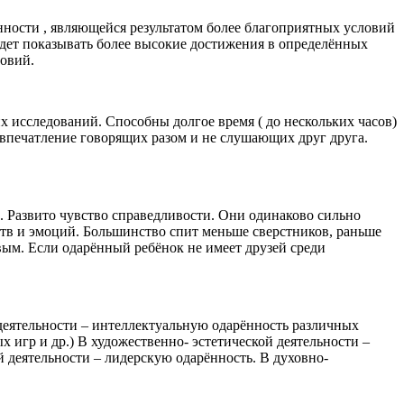
нности , являющейся результатом более благоприятных условий
удет показывать более высокие достижения в определённых
ловий.
исследований. Способны долгое время ( до нескольких часов)
 впечатление говорящих разом и не слушающих друг друга.
 Развито чувство справедливости. Они одинаково сильно
тв и эмоций. Большинство спит меньше сверстников, раньше
вым. Если одарённый ребёнок не имеет друзей среди
деятельности – интеллектуальную одарённость различных
 игр и др.) В художественно- эстетической деятельности –
деятельности – лидерскую одарённость. В духовно-