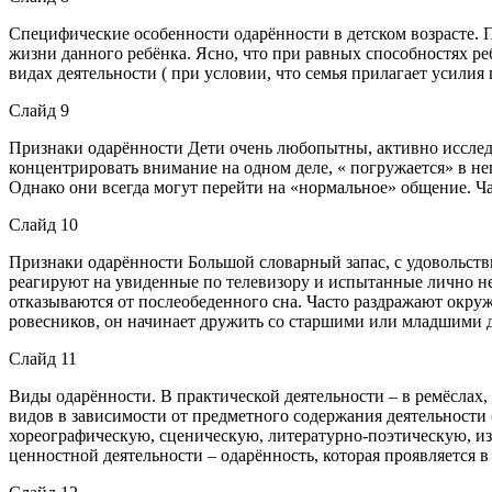
Специфические особенности одарённости в детском возрасте. П
жизни данного ребёнка. Ясно, что при равных способностях р
видах деятельности ( при условии, что семья прилагает усили
Слайд 9
Признаки одарённости Дети очень любопытны, активно исслед
концентрировать внимание на одном деле, « погружается» в не
Однако они всегда могут перейти на «нормальное» общение. Ч
Слайд 10
Признаки одарённости Большой словарный запас, с удовольств
реагируют на увиденные по телевизору и испытанные лично н
отказываются от послеобеденного сна. Часто раздражают окру
ровесников, он начинает дружить со старшими или младшими д
Слайд 11
Виды одарённости. В практической деятельности – в ремёслах
видов в зависимости от предметного содержания деятельности (
хореографическую, сценическую, литературно-поэтическую, и
ценностной деятельности – одарённость, которая проявляется 