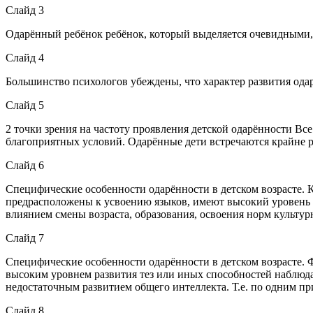
Слайд 3
Одарённый ребёнок ребёнок, который выделяется очевидными,
Слайд 4
Большинство психологов убеждены, что характер развития одар
Слайд 5
2 точки зрения на частоту проявления детской одарённости Вс
благоприятных условий. Одарённые дети встречаются крайне ре
Слайд 6
Специфические особенности одарённости в детском возрасте.
предрасположены к усвоению языков, имеют высокий уровень л
влиянием смены возраста, образования, освоения норм культур
Слайд 7
Специфические особенности одарённости в детском возрасте. 
высоким уровнем развития тез или иных способностей наблюда
недостаточным развитием общего интеллекта. Т.е. по одним п
Слайд 8