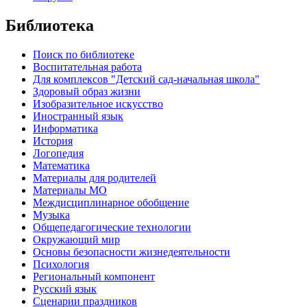
Библиотека
Поиск по библиотеке
Воспитательная работа
Для комплексов "Детский сад-начальная школа"
Здоровый образ жизни
Изобразительное искусство
Иностранный язык
Информатика
История
Логопедия
Математика
Материалы для родителей
Материалы МО
Междисциплинарное обобщение
Музыка
Общепедагогические технологии
Окружающий мир
Основы безопасности жизнедеятельности
Психология
Региональный компонент
Русский язык
Сценарии праздников