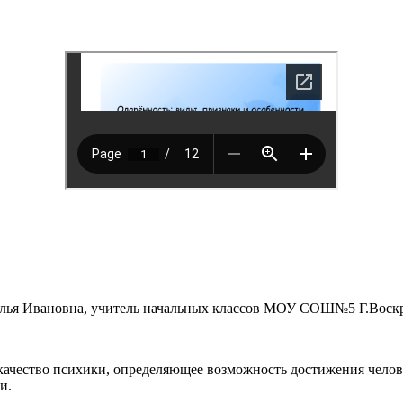
талья Ивановна, учитель начальных классов МОУ СОШ№5 Г.Воск
качество психики, определяющее возможность достижения челове
и.