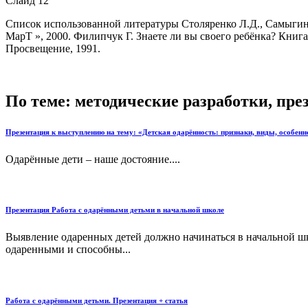
Слайд 12
Список использованной литературы Столяренко Л.Д., Самыгин С
МарТ », 2000. Филипчук Г. Знаете ли вы своего ребёнка? Книга
Просвещение, 1991.
По теме: методические разработки, пр
Презентация к выступлению на тему: «Детская одарённость: признаки, виды, особенн
Одарённые дети – наше достояние....
Презентация Работа с одарёнными детьми в начальной школе
Выявление одаренных детей должно начинаться в начальной шко
одаренными и способны...
Работа с одарёнными детьми. Презентация + статья