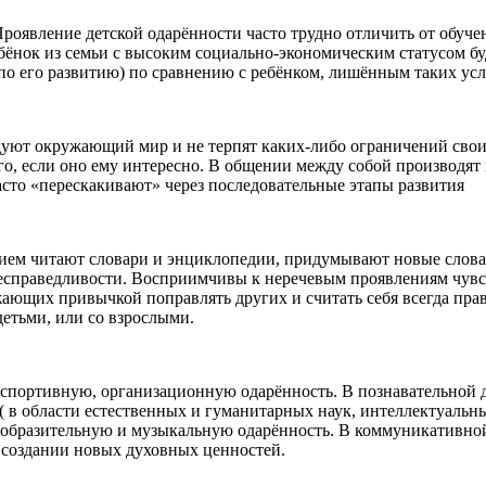
роявление детской одарённости часто трудно отличить от обуче
ебёнок из семьи с высоким социально-экономическим статусом б
я по его развитию) по сравнению с ребёнком, лишённым таких ус
уют окружающий мир и не терпят каких-либо ограничений своих 
го, если оно ему интересно. В общении между собой производят
асто «перескакивают» через последовательные этапы развития
ием читают словари и энциклопедии, придумывают новые слова.
есправедливости. Восприимчивы к неречевым проявлениям чувс
жающих привычкой поправлять других и считать себя всегда пра
етьми, или со взрослыми.
, спортивную, организационную одарённость. В познавательной 
 в области естественных и гуманитарных наук, интеллектуальных
зобразительную и музыкальную одарённость. В коммуникативной 
в создании новых духовных ценностей.