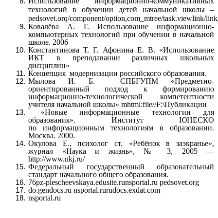
Использование информационно-коммуникативных
технологий в обучении детей начальной школы –
pedsovet.orq/component/option,com_mtree/task.viewlink/link
Ковалёва А. Г. Использование информационно-
компьютерных технологий при обучении в начальной
школе. 2006
Константинова Т. Г. Афонина Е. В. «Использование
ИКТ в преподавании различных школьных
дисциплин»
Концепция модернизации российского образования.
Мылова И. Б. СПБГУПМ «Предметно-
ориентированный подход к формированию
информационно-технологической компетентности
учителя начальной школы» mhtml:fiie//F:\Публикации
«Новые информационные технологии для
образования». Институт ЮНЕСКО
по информационным технологиям в образовании.
Москва. 2000.
Окулова Е., психолог ст. «Ребёнок в заэкранье»,
журнал «Наука и жизнь», № 3, 2005 —
http://www.nkj.ru/
Федеральный государственный образовательный
стандарт начального общего образования.
76pz-plescheevskaya.edusite.runsportal.ru pedsovet.org
do.gendocs.ru nsportal.rurudocs.exdat.com
nsportal.ru