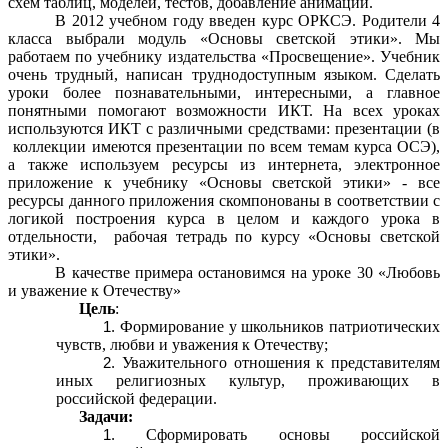
схем таблиц, моделей, тестов, добавление анимации.
В 2012 учебном году введен курс ОРКСЭ. Родители 4
класса выбрали модуль «Основы светской этики». Мы
работаем по учебнику издательства «Просвещение». Учебник
очень трудный, написан труднодоступным языком. Сделать
уроки более познавательными, интересными, а главное
понятными помогают возможности ИКТ. На всех уроках
используются ИКТ с различными средствами: презентации (в
коллекции имеются презентации по всем темам курса ОСЭ),
а также используем ресурсы из интернета, электронное
приложение к учебнику «Основы светской этики» - все
ресурсы данного приложения скомпонованы в соответствии с
логикой построения курса в целом и каждого урока в
отдельности, рабочая тетрадь по курсу «Основы светской
этики».
В качестве примера остановимся на уроке 30 «Любовь
и уважение к Отечеству»
Цель
:
Формирование у школьников патриотических
чувств, любви и уважения к Отечеству;
Уважительного отношения к представителям
иных религиозных культур, проживающих в
российской федерации.
Задачи:
Сформировать основы российской