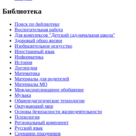
Библиотека
Поиск по библиотеке
Воспитательная работа
Для комплексов "Детский сад-начальная школа"
Здоровый образ жизни
Изобразительное искусство
Иностранный язык
Информатика
История
Логопедия
Математика
Материалы для родителей
Материалы МО
Междисциплинарное обобщение
Музыка
Общепедагогические технологии
Окружающий мир
Основы безопасности жизнедеятельности
Психология
Региональный компонент
Русский язык
Сценарии праздников