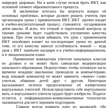
навредив здоровью. Ни в коем случае нельзя брать ИКТ, как
основной элемент образовательного процесса.
В заключение хотелось бы затронуть вопрос об
основных проблемах, которые должен решить учитель при
организации урока с применением ИКТ. ИКТ прочно входят
в учебно-воспитательный процесс, становятся сегодняшним
днем школы. И ясно, что точный и тщательный контроль за
такими уроками будет содействовать улучшению качества
уроков. При этом нельзя забывать, что урок с применением
ИКТ неизбежно влияет на последующие уроки по данной
теме, от его качества зависит устойчивость знаний — ведь
урок с ИКТ наиболее насыщен и в учебно-информационном,
и в эмоциональном плане.
Применение компьютера учителю начальных классов
не должно и не может быть самоцелью модернизации
начального образования. Недопустимо, чтобы основную часть
времени младшие школьники проводили за компьютерами,
ведь никакой компьютер не может заменить «живое» слово
учителя, общения детей друг с другом. Некоторые
высказывают нелепое предположение об изобретении
виртуальных учителей. Нельзя представить себе виртуальную
мать, и виртуального учителя трудно будет изобрести. Педагог
остается, а информационно-коммуникативные технологии
оказываются для него хорошим подспорьем.
Главное всегда помнить одну из заповедей: «Не