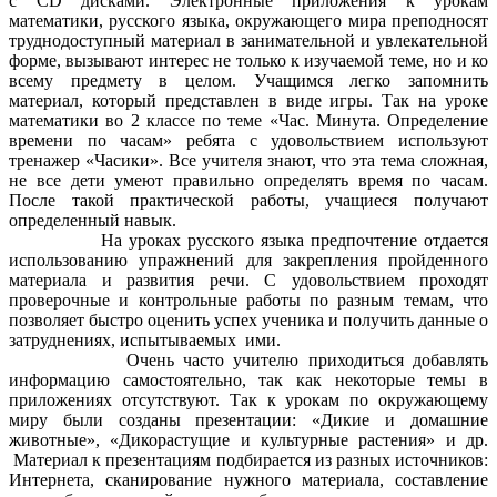
с CD дисками. Электронные приложения к урокам
математики, русского языка, окружающего мира преподносят
труднодоступный материал в занимательной и увлекательной
форме, вызывают интерес не только к изучаемой теме, но и ко
всему предмету в целом. Учащимся легко запомнить
материал, который представлен в виде игры. Так на уроке
математики во 2 классе по теме «Час. Минута. Определение
времени по часам» ребята с удовольствием используют
тренажер «Часики». Все учителя знают, что эта тема сложная,
не все дети умеют правильно определять время по часам.
После такой практической работы, учащиеся получают
определенный навык.
На уроках русского языка предпочтение отдается
использованию упражнений для закрепления пройденного
материала и развития речи. С удовольствием проходят
проверочные и контрольные работы по разным темам, что
позволяет быстро оценить успех ученика и получить данные о
затруднениях, испытываемых ими.
Очень часто учителю приходиться добавлять
информацию самостоятельно, так как некоторые темы в
приложениях отсутствуют. Так к урокам по окружающему
миру были созданы презентации: «Дикие и домашние
животные», «Дикорастущие и культурные растения» и др.
Материал к презентациям подбирается из разных источников:
Интернета, сканирование нужного материала, составление