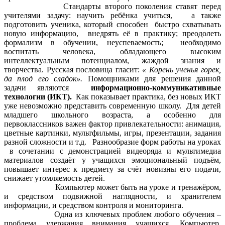
Стандарты второго поколения ставят перед
учителями задачу: научить ребёнка учиться, а также
подготовить ученика, который способен быстро схватывать
новую информацию, внедрять её в практику; преодолеть
формализм в обучении, неуспеваемость; необходимо
воспитать человека, обладающего высоким
интеллектуальным потенциалом, жаждой знания и
творчества. Русская пословица гласит:
« Корень ученья горек,
да плод его сладок».
Помощниками для решения данной
задачи являются
информационно-коммуникативные
технологии (ИКТ).
Как показывает практика, без новых ИКТ
уже невозможно представить современную школу. Для детей
младшего школьного возраста, а особенно для
первоклассников важен фактор привлекательности: анимация,
цветные картинки, мультфильмы, игры, презентации, задания
разной сложности и т.д. Разнообразие форм работы на уроках
в сочетании с демонстрацией видеоряда и мультимедиа
материалов создаёт у учащихся эмоциональный подъём,
повышает интерес к предмету за счёт новизны его подачи,
снижает утомляемость детей.
Компьютер может быть на уроке и тренажёром,
и средством подвижной наглядности, и хранителем
информации, и средством контроля и мониторинга.
Одна из ключевых проблем любого обучения –
проблема удержания внимания учащихся. Компьютер,