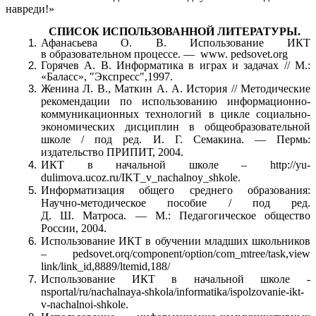
навреди!»
СПИСОК ИСПОЛЬЗОВАННОЙ ЛИТЕРАТУРЫ.
Афанасьева О. В. Использование ИКТ
в образовательном процессе. — www. pedsovet.org
Горячев А. В. Информатика в играх и задачах // М.:
«Баласс», "Экспресс",1997.
Женина Л. В., Маткин А. А. История // Методические
рекомендации по использованию информационно-
коммуникационных технологий в цикле социально-
экономических дисциплин в общеобразовательной
школе / под ред. И. Г. Семакина. — Пермь:
издательство ПРИПИТ, 2004.
ИКТ в начальной школе – http://yu-
dulimova.ucoz.ru/IKT_v_nachalnoy_shkole.
Информатизация общего среднего образования:
Научно-методическое пособие / под ред.
Д. Ш. Матроса. — М.: Педагогическое общество
России, 2004.
Использование ИКТ в обучении младших школьников
– pedsovet.orq/component/option/com_mtree/task,view
link/link_id,8889/ltemid,188/
Использование ИКТ в начальной школе -
nsportal/ru/nachalnaya-shkola/informatika/ispolzovanie-ikt-
v-nachalnoi-shkole.