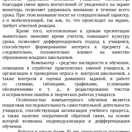
благодаря смене ярких впечатлений от увиденного на экране
монитора, позволяет удерживать внимание в течение всего
урока. При этом внимание носит не созерцательный характер,
а и мобилизующий, так как, то, что происходит на экране,
требует ответной реакции.
Кроме того, изготовленные к урокам презентации
значительно экономят время учителя, повышают культуру
урока, позволяют дифференцировать подход к учащимся,
способствуют формированию интереса к предмету и,
следовательно, положительно влияют на качество
образования младших школьников.
Компьютер - средство наглядности в обучении,
помощник в отработке практических умений учащихся, в
организации и проведении опроса и контроля школьников, а
также контроля и оценки домашних заданий, в работе
со схемами, таблицами, графиками, условными
обозначениями и т. д., в редактировании текстов
и исправлении ошибок в творческих работах учащихся.
Особенностью компьютерного обучения является
пошаговая последовательность самостоятельной деятельности
учащихся, способствующая активизации учебного процесса,
а также наличие оперативной обратной связи, на основе
которой возможна индивидуализация и дифференциация
обучения.
Работая в школе более 20 лет, приходиться постоянно