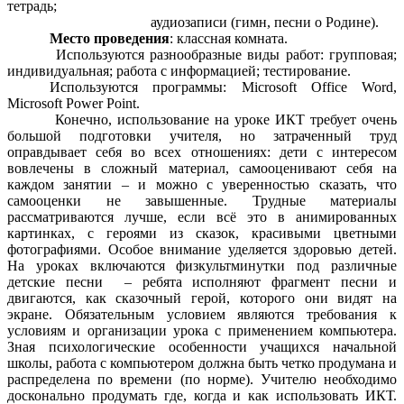
тетрадь;
аудиозаписи (гимн, песни о Родине).
Место проведения
: классная комната.
Используются разнообразные виды работ: групповая;
индивидуальная; работа с информацией; тестирование.
Используются программы: Microsoft Office Word,
Microsoft Power Point.
Конечно, использование на уроке ИКТ требует очень
большой подготовки учителя, но затраченный труд
оправдывает себя во всех отношениях: дети с интересом
вовлечены в сложный материал, самооценивают себя на
каждом занятии – и можно с уверенностью сказать, что
самооценки не завышенные. Трудные материалы
рассматриваются лучше, если всё это в анимированных
картинках, с героями из сказок, красивыми цветными
фотографиями. Особое внимание уделяется здоровью детей.
На уроках включаются физкультминутки под различные
детские песни – ребята исполняют фрагмент песни и
двигаются, как сказочный герой, которого они видят на
экране. Обязательным условием являются требования к
условиям и организации урока с применением компьютера.
Зная психологические особенности учащихся начальной
школы, работа с компьютером должна быть четко продумана и
распределена по времени (по норме). Учителю необходимо
досконально продумать где, когда и как использовать ИКТ.