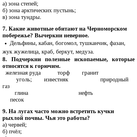
а) зона степей;
б) зона арктических пустынь;
в) зона тундры.
7. Какие животные обитают на Черноморском
побережье? Вычеркни неверное.
Дельфины, кабан, богомол, тушканчик, фазан,
жук жужелица, краб, беркут, медуза.
8. Подчеркни полезные ископаемые, которые
относятся к горючим.
железная руда торф гранит
уголь; известняк природный
газ
глина нефть
песок
9. На лугах часто можно встретить кучки
рыхлой почвы. Чья это работы?
а) червей;
б) пчёл;