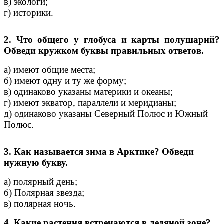
в) экологи;
г) историки.
2. Что общего у глобуса и карты полушарий?
Обведи кружком буквы правильных ответов.
а) имеют общие места;
б) имеют одну и ту же форму;
в) одинаково указаны материки и океаны;
г) имеют экватор, параллели и меридианы;
д) одинаково указаны Северный Полюс и Южный
Полюс.
3. Как называется зима в Арктике? Обведи
нужную букву.
а) полярный день;
б) Полярная звезда;
в) полярная ночь.
4. Какие растения встречаются в ледяной зоне?