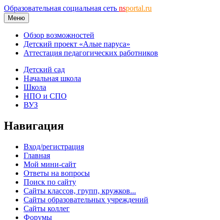
Образовательная социальная сеть
ns
portal.ru
Меню
Обзор возможностей
Детский проект «Алые паруса»
Аттестация педагогических работников
Детский сад
Начальная школа
Школа
НПО и СПО
ВУЗ
Навигация
Вход/регистрация
Главная
Мой мини-сайт
Ответы на вопросы
Поиск по сайту
Сайты классов, групп, кружков...
Сайты образовательных учреждений
Сайты коллег
Форумы