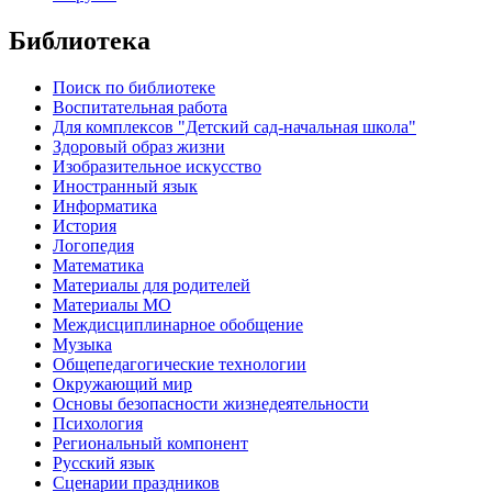
Библиотека
Поиск по библиотеке
Воспитательная работа
Для комплексов "Детский сад-начальная школа"
Здоровый образ жизни
Изобразительное искусство
Иностранный язык
Информатика
История
Логопедия
Математика
Материалы для родителей
Материалы МО
Междисциплинарное обобщение
Музыка
Общепедагогические технологии
Окружающий мир
Основы безопасности жизнедеятельности
Психология
Региональный компонент
Русский язык
Сценарии праздников