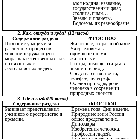
Моя Родина: название,
государственный флаг,
столица, гимн…
Звезды и планеты.
Водоемы, их разнообразие.
Как, откуда и куда? (12 часов)
Содержание раздела
ФГОС НОО
Познание учащимися
Животные, их разнообразие.
различных процессов,
Уход человека за
явлений окружающего
одомашненными
мира, как естественных, так
животными.
и связанных с
Птицы, помощь птицам в
деятельностью людей.
зимний период.
Средства связи: почта,
телефон, телеграф.
Охрана природы, роль
человека в сохранении
природных свойств.
Где и когда?(9 часов)
Содержание раздела
ФГОС НОО
Развивает представления
Времена года. Дни недели.
учеников о пространстве и
Природные зоны России,
времени.
общее представление.
Динозавры.
Изобретения человека.
Профессии людей.
Природа живая и неживая: