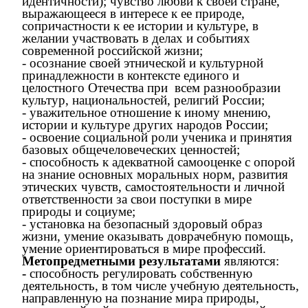
идентичности); чувство любви к своей стране,
выражающееся в интересе к ее природе,
сопричастности к ее истории и культуре, в
желании участвовать в делах и событиях
современной российской жизни;
- осознание своей этнической и культурной
принадлежности в контексте единого и
целостного Отечества при всем разнообразии
культур, национальностей, религий России;
- уважительное отношение к иному мнению,
истории и культуре других народов России;
- освоение социальной роли ученика и принятия
базовых общечеловеческих ценностей;
- способность к адекватной самооценке с опорой
на знание основных моральных норм, развития
этических чувств, самостоятельности и личной
ответственности за свои поступки в мире
природы и социуме;
- установка на безопасный здоровый образ
жизни, умение оказывать доврачебную помощь,
умение ориентироваться в мире профессий.
Метопредметными результатами
являются:
-
способность регулировать собственную
деятельность, в том числе учебную деятельность,
направленную на познание мира природы,