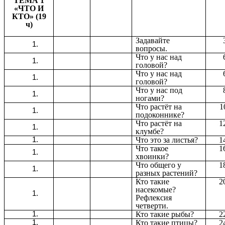
ТЕМА 1
«ЧТО И
КТО» (19
ч)
Задавайте
вопросы.
Что у нас над
головой?
Что у нас над
головой?
Что у нас под
ногами?
Что растёт на
1
подоконнике?
Что растёт на
1
клумбе?
Что это за листья?
1
Что такое
1
хвоинки?
Что общего у
1
разных растений?
Кто такие
2
насекомые?
Рефлексия
четверти.
Кто такие рыбы?
2
Кто такие птицы?
2