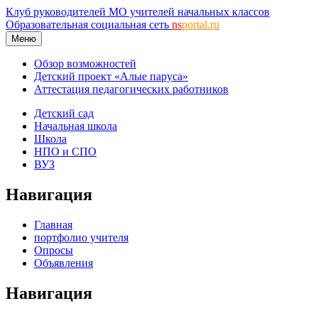
Клуб руководителей МО учителей начальных классов
Образовательная социальная сеть
ns
portal.ru
Меню
Обзор возможностей
Детский проект «Алые паруса»
Аттестация педагогических работников
Детский сад
Начальная школа
Школа
НПО и СПО
ВУЗ
Навигация
Главная
портфолио учителя
Опросы
Объявления
Навигация