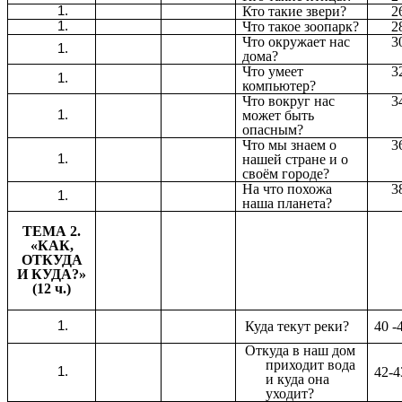
Кто такие звери?
2
Что такое зоопарк?
2
Что окружает нас
3
дома?
Что умеет
3
компьютер?
Что вокруг нас
3
может быть
опасным?
Что мы знаем о
3
нашей стране и о
своём городе?
На что похожа
3
наша планета?
ТЕМА 2.
«КАК,
ОТКУДА
И КУДА?»
(12 ч.)
Куда текут реки?
40 -
Откуда в наш дом
приходит вода
42-4
и куда она
уходит?