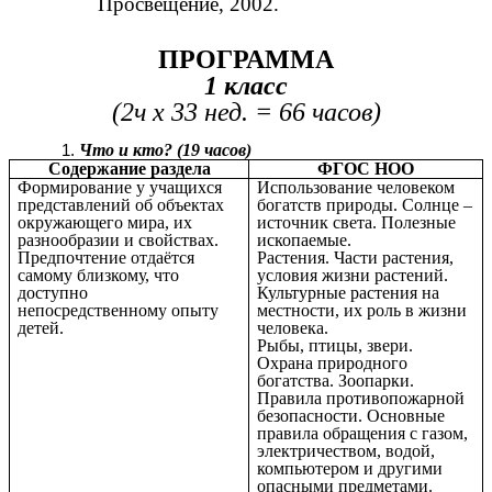
Просвещение, 2002.
ПРОГРАММА
1 класс
(2ч x 33 нед. = 66 часов)
Что и кто? (19 часов)
Содержание раздела
ФГОС НОО
Формирование у учащихся
Использование человеком
представлений об объектах
богатств природы. Солнце –
окружающего мира, их
источник света. Полезные
разнообразии и свойствах.
ископаемые.
Предпочтение отдаётся
Растения. Части растения,
самому близкому, что
условия жизни растений.
доступно
Культурные растения на
непосредственному опыту
местности, их роль в жизни
детей.
человека.
Рыбы, птицы, звери.
Охрана природного
богатства. Зоопарки.
Правила противопожарной
безопасности. Основные
правила обращения с газом,
электричеством, водой,
компьютером и другими
опасными предметами.