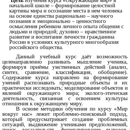
Цель
изучения курса «Окружающий мир» в
начальной школе – формирование целостной
картины мира и осознание места в нем человека
на основе единства рационально – научного
познания и эмоционально – ценностного
осмысления ребенком личного опыта общения с
людьми и природой; духовно – нравственное
развитие и воспитание личности гражданина
России в условиях культурного многообразия
российского общества.
Данный учебный курс даёт возможность
целенаправленно развивать мышление ученика,
формируя приёмы умственных действий (анализ,
синтез, сравнение, классификация, обобщение).
Содержание курса направлено на формирование
умений распознавать природные объекты и их
практически исследовать; моделирование объектов и
явлений окружающего мира; эколого-этическая
деятельность, связанная с освоением культуры
отношения к окружающему миру.
В основе методики обучения по курсу «Мир
вокруг нас» лежит проблемно-поисковый подход,
который предусматривает создание проблемных
ситуаций, выдвижение учениками предположений,
поиск доказательств, формулирование выводов,