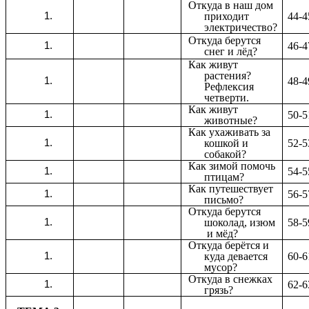
Откуда в наш дом
приходит
44-4
электричество?
Откуда берутся
46-4
снег и лёд?
Как живут
растения?
48-4
Рефлексия
четверти.
Как живут
50-5
животные?
Как ухаживать за
кошкой и
52-5
собакой?
Как зимой помочь
54-5
птицам?
Как путешествует
56-5
письмо?
Откуда берутся
шоколад, изюм
58-5
и мёд?
Откуда берётся и
куда девается
60-6
мусор?
Откуда в снежках
62-6
грязь?