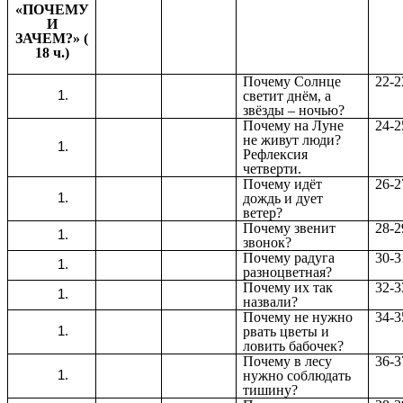
«ПОЧЕМУ
И
ЗАЧЕМ?» (
18 ч.)
Почему Солнце
22-2
светит днём, а
звёзды – ночью?
Почему на Луне
24-2
не живут люди?
Рефлексия
четверти.
Почему идёт
26-2
дождь и дует
ветер?
Почему звенит
28-2
звонок?
Почему радуга
30-3
разноцветная?
Почему их так
32-3
назвали?
Почему не нужно
34-3
рвать цветы и
ловить бабочек?
Почему в лесу
36-3
нужно соблюдать
тишину?