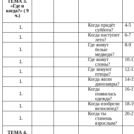
ТЕМА 3.
«Где и
когда?» ( 9
ч.)
Когда придёт
4-5
суббота?
Когда наступит
6-7
лето?
Где живут
8-9
белые
медведи?
Где живут
10-1
слоны?
Где зимуют
12-1
птицы?
Когда жили
14-1
динозавры?
Когда
16-1
появилась
одежда?
Когда изобрели
18-1
велосипед?
Когда ты
20-2
станешь
взрослым?
ТЕМА 4.