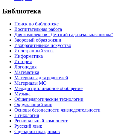
Библиотека
Поиск по библиотеке
Воспитательная работа
Для комплексов "Детский сад-начальная школа"
Здоровый образ жизни
Изобразительное искусство
Иностранный язык
Информатика
История
Логопедия
Математика
Материалы для родителей
Материалы МО
Междисциплинарное обобщение
Музыка
Общепедагогические технологии
Окружающий мир
Основы безопасности жизнедеятельности
Психология
Региональный компонент
Русский язык
Сценарии праздников