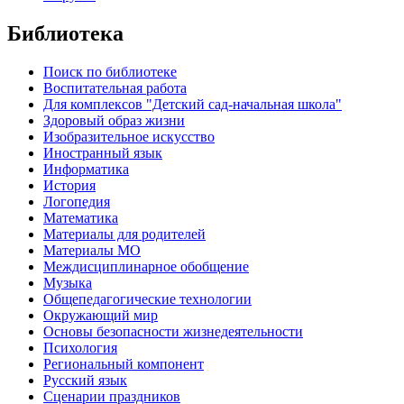
Библиотека
Поиск по библиотеке
Воспитательная работа
Для комплексов "Детский сад-начальная школа"
Здоровый образ жизни
Изобразительное искусство
Иностранный язык
Информатика
История
Логопедия
Математика
Материалы для родителей
Материалы МО
Междисциплинарное обобщение
Музыка
Общепедагогические технологии
Окружающий мир
Основы безопасности жизнедеятельности
Психология
Региональный компонент
Русский язык
Сценарии праздников