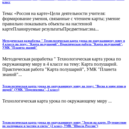
класс
Тема: «Россия на карте»Цели деятельности учителя:
формирование умения, связанные с чтением карты; умение
правильно показывать объекты на настенной
картеПланируемые результатыПредметные:зна...
Методическая разработка " Технологическая карта урока по окружающему миру в
4 классе на тему: "Карта полушарий". Практическая работа "Карта полушарий",
УМК "Планета знаний"
Методическая разработка " Технологическая карта урока по
окружающему миру в 4 классе на тему: Карта полушарий.
Практическая работа "Карта полушарий", УМК "Планета
знаний"...
Технологическая карта урока по окружающему миру на тему: "Весна в мире птиц и
зверей" (УМК "Перспектива", 2 класс)
Технологическая карта урока по окружающему миру ...
Технологическая карта урока по окружающему миру "Земля на карте. Путешествие
по материкам и частям и света" (2 класс, УМК "Школа России")