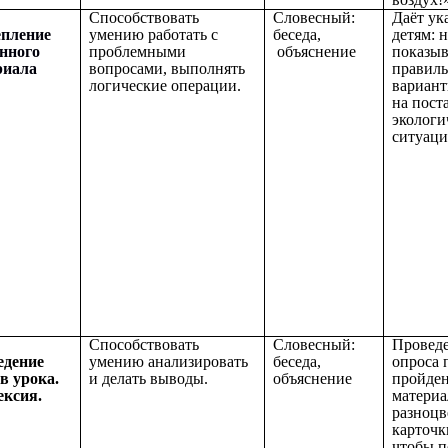
Способствовать
Словесный:
Даёт ук
епление
умению работать с
беседа,
детям: 
нного
проблемными
объяснение
показыв
риала
вопросами, выполнять
правил
логические операции.
вариант
на пост
экологи
ситуаци
Способствовать
Словесный:
Провед
едение
умению анализировать
беседа,
опроса 
в урока.
и делать выводы.
объяснение
пройде
ексия.
материа
разноцв
карточк
чтобы п