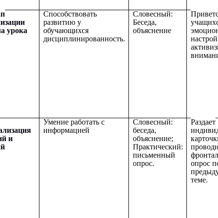
ап
Способствовать
Словесный:
Приветс
низации
развитию у
Беседа,
учащихс
а урока
обучающихся
объяснение
эмоцио
дисциплинированность.
настрой
активиз
внимани
Умение работать с
Словесный:
Раздает
ализация
информацией
беседа,
индиви
ий и
объяснение;
карточк
ий
Практический:
провод
письменный
фронта
опрос.
опрос п
предыд
теме.