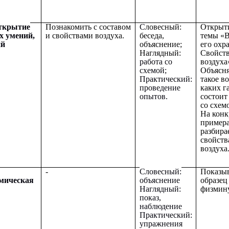
Открытие
Познакомить с составом
С
ловесный:
Открыт
х умений,
и свойствами воздуха.
беседа,
темы «В
ий
объяснение;
его охра
Наглядный:
Свойст
работа со
воздуха
схемой;
Объясня
Практический:
такое во
проведение
каких г
опытов.
состоит
со схемо
На кон
пример
разбира
свойств
воздуха
-
Словесный:
Показы
мическая
объяснение
образец
Наглядный:
физмин
показ,
наблюдение
Практический:
упражнения