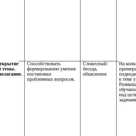
Открытие
Способствовать
С
ловесный:
На кон
й темы.
формированию умения
беседа,
пример
олагание.
постановки
объяснение
подвод
проблемных вопросов.
к теме у
Размышл
обучаю
над цел
задачам