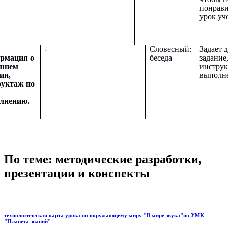
понрави
урок уч
-
Словесный:
Задает 
рмация о
беседа
задание
шнем
инструк
ии,
выполн
руктаж по
лнению.
По теме: методические разработки,
презентации и конспекты
технологическая карта урока по окружающему миру "В мире звука"по УМК
"Планета знаний"