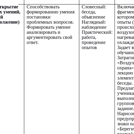
Открытие
Способствовать
Словесный:
Включае
х умений,
формированию умения
беседа,
фрагмен
ий
постановки
объяснение
котором
олжение)
проблемных вопросов.
Наглядный:
опыты (
Формировать умение
наблюдение
происхо
анализировать и
Практический:
воздухо
аргументировать свой
работа,
нагрева
ответ.
проведение
охлажд
опытов
Задает 
обучаю
Затраги
«Воздух
охрана»
лекцию 
элемен
беседы.
Предлаг
ученик
выполн
группов
задание
Нарисов
предуп
знаки н
«Береги
воздух!