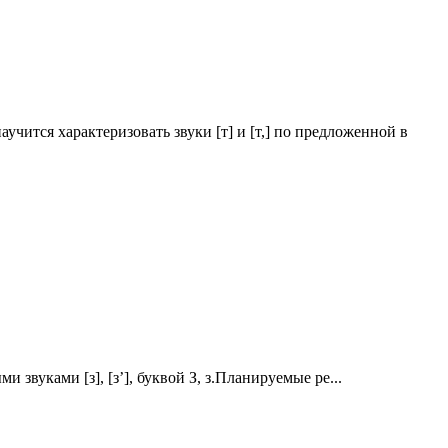
учится характеризовать звуки [т] и [т,] по предложенной в
уками [з], [з’], буквой З, з.Планируемые ре...