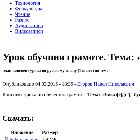
Технология
Физкультура
Чтение
Разное
Аудиозаписи
Видеозаписи
Урок обучния грамоте. Тема: «
план-конспект урока по русскому языку (1 класс) по теме
Опубликовано 04.03.2015 - 18:35 -
Егоров Павел Николаевич
Конспект урока по обучению грамоте.
Тема: «Звуки
[
г
]
,
[
г’
]
, б
Скачать:
Вложение
Размер
1.4 МБ
bukvy_gg.docx