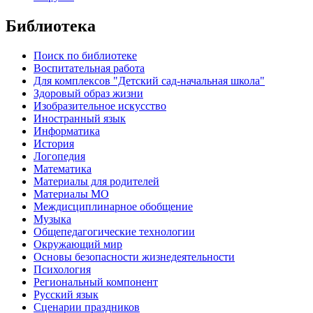
Библиотека
Поиск по библиотеке
Воспитательная работа
Для комплексов "Детский сад-начальная школа"
Здоровый образ жизни
Изобразительное искусство
Иностранный язык
Информатика
История
Логопедия
Математика
Материалы для родителей
Материалы МО
Междисциплинарное обобщение
Музыка
Общепедагогические технологии
Окружающий мир
Основы безопасности жизнедеятельности
Психология
Региональный компонент
Русский язык
Сценарии праздников