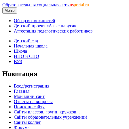
Образовательная социальная сеть
ns
portal.ru
Меню
Обзор возможностей
Детский проект «Алые паруса»
Аттестация педагогических работников
Детский сад
Начальная школа
Школа
НПО и СПО
ВУЗ
Навигация
Вход/регистрация
Главная
Мой мини-сайт
Ответы на вопросы
Поиск по сайту
Сайты классов, групп, кружков...
Сайты образовательных учреждений
Сайты коллег
Форумы