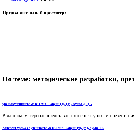
Предварительный просмотр:
По теме: методические разработки, пр
урок обучения грамоте Тема: "Звуки [д], [д’], буква Д, д".
В данном материале представлен конспект урока и презентация
Конспект урока обучению грамоте.Тема: «Звуки [т], [т´], буква Т».