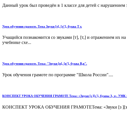
Данный урок был проведён в 1 классе для детей с нарушением з
Урок обучения грамоте. Тема Звуки [т], [т\'], буква Т т.
Учащийся познакомится со звуками [т], [т,] и отражением их на
учебнике схе...
Урок обучения грамоте. Тема: "Звуки [в], [в’], буква В,в".
Урок обучения грамоте по программе "Школа России"....
КОНСПЕКТ УРОКА ОБУЧЕНИЯ ГРАМОТЕ Тема: «Звуки [з ][з`], буквы З, з». УМК «
КОНСПЕКТ УРОКА ОБУЧЕНИЯ ГРАМОТЕТема: «Звуки [з ][з`], буквы