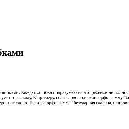
бками
ошибками. Каждая ошибка подразумевает, что ребёнок не полно
ует по-разному. К примеру, если слово содержит орфограмму "бе
ерочное слово. Если же орфограмма "безударная гласная, непров