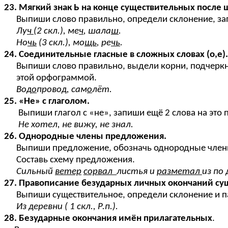
23. Мягкий знак Ь на конце существительных после
Выпиши слово правильно, определи склонение, запи
Лу
ч
(2 скл.), ме
ч
, шала
ш
.
Но
чь
(3 скл.), мо
щь
, ре
чь
.
24. Соединительные гласные в сложных словах (о,е).
Выпиши слово правильно, выдели корни, подчеркни
этой орфограммой.
Вод
о
провод, сам
о
лёт.
25. «Не» с глаголом.
Выпиши глагол с «не», запиши ещё 2 слова на это 
Не хотел, не вижу, не знал.
26. Однородные члены предложения.
Выпиши предложение, обозначь однородные члены и 
Составь схему предложения.
Сильный
ветер
сорвал
листья и
разметал
из по 
27. Правописание безударных личных окончаний су
Выпиши существительное, определи склонение и п
Из деревни ( 1 скл., Р.п.).
28. Безударные окончания имён прилагательных
.