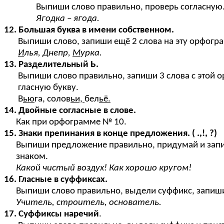
Выпиши слово правильно, проверь согласную
Яго
д
ка – ягода.
12. Большая буква в имени собственном.
Выпиши слово, запиши ещё 2 слова на эту орфогр
И
лья,
Д
непр,
М
урка.
13. Разделительный Ь.
Выпиши слово правильно, запиши 3 слова с этой 
гласную букву.
В
ью
га, солов
ьи,
бел
ьё.
14. Двойные согласные в слове.
Как при орфограмме № 10.
15. Знаки препинания в конце предложения. ( .,!, ?)
Выпиши предложение правильно, придумай и запиш
знаком.
Какой чистый воздух! Как хорошо кругом!
16. Гласные в суффиксах.
Выпиши слово правильно, выдели суффикс, запиши 
Учитель, строитель, основатель.
17. Суффиксы наречий
.