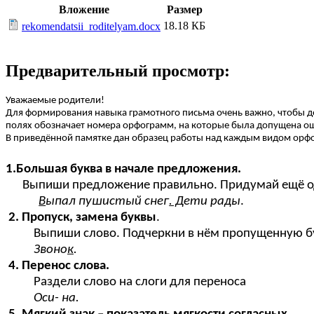
Вложение
Размер
18.18 КБ
rekomendatsii_roditelyam.docx
Предварительный просмотр:
Уважаемые родители!
Для формирования навыка грамотного письма очень важно, чтобы де
полях обозначает номера орфограмм, на которые была допущена о
В приведённой памятке дан образец работы над каждым видом орфо
1.Большая буква в начале предложения.
Выпиши предложение правильно. Придумай ещё о
В
ыпал пушистый снег
. Д
ети рады
.
2. Пропуск, замена буквы
.
Выпиши слово. Подчеркни в нём пропущенную бу
Звоно
к
.
4. Перенос слова.
Раздели слово на слоги для переноса
Оси- на.