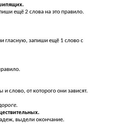
 шипящих.
ши ещё 2 слова на это правило.
 гласную, запиши ещё 1 слово с
правило.
слово, от которого они зависят.
дороге.
ществительных.
адеж, выдели окончание.