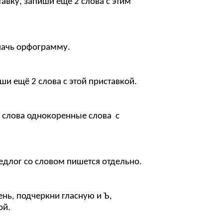
вку, запиши ещё 2 слова с этим
ачь орфограмму.
 ещё 2 слова с этой приставкой.
 слова однокоренные слова с
длог со словом пишется отдельно.
ь, подчеркни гласную и Ъ,
ой.