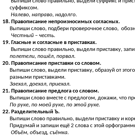
Выпиши слово правильно, выдели суффикс и приста
суффиксом.
Налево, направо, надолго.
18. Правописание непроизносимых согласных.
Выпиши слово, подбери проверочное слово, обозн
Честный – честь.
19. Гласные и согласные в приставках.
Выпиши слово правильно, выдели приставку, запиши
полетели, пошёл, порвал.
20. Правописание приставки со словом.
Выпиши слово, выдели приставку, образуй от этого
разными приставками.
Заехал, доехал, приехал.
21. Правописание предлога со словом.
Выпиши слово вместе с предлогом, докажи, что пре
По руке, по моей руке, по этой руке.
22. Разделительный Ъ.
Выпиши слово правильно, выдели приставку и корен
Придумай и запиши ещё 2 слова с этой орфограмм
Объём, объезд, съёмка.