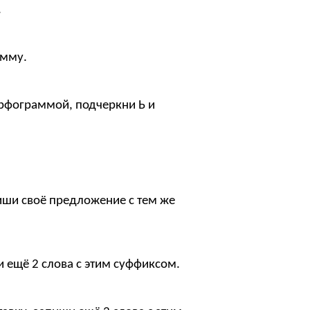
.
амму.
орфограммой, подчеркни Ь и
и своё предложение с тем же
ещё 2 слова с этим суффиксом.