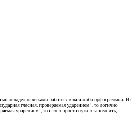
стью овладел навыками работы с какой-либо орфограммой. Из
зударная гласная, проверяемая ударением", то логично
еряемая урарением", то слово просто нужно запомнить,