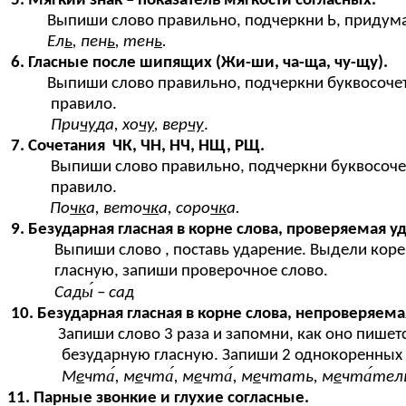
5. Мягкий знак – показатель мягкости согласных.
Выпиши слово правильно, подчеркни Ь, придумай е
Ел
ь
, пен
ь
, тен
ь
.
6. Гласные после шипящих (Жи-ши, ча-ща, чу-щу).
Выпиши слово правильно, подчеркни буквосочетан
правило.
При
чу
да, хо
чу
, вер
чу
.
7. Сочетания ЧК, ЧН, НЧ, НЩ, РЩ.
Выпиши слово правильно, подчеркни буквосочетан
правило.
По
чк
а, вето
чк
а, соро
чк
а.
9. Безударная гласная в корне слова, проверяемая 
Выпиши слово , поставь ударение. Выдели кор
гласную, запиши проверочное слово.
Сады́ – сад
10. Безударная гласная в корне слова, непроверяем
Запиши слово 3 раза и запомни, как оно пишется.
безударную гласную. Запиши 2 однокоренных с
М
е
чта́, м
е
чта́, м
е
чта́, м
е
чтать, м
е
чта́тел
11. Парные звонкие и глухие согласные.