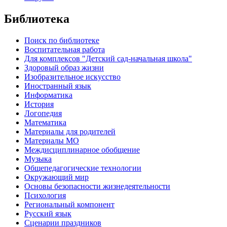
Библиотека
Поиск по библиотеке
Воспитательная работа
Для комплексов "Детский сад-начальная школа"
Здоровый образ жизни
Изобразительное искусство
Иностранный язык
Информатика
История
Логопедия
Математика
Материалы для родителей
Материалы МО
Междисциплинарное обобщение
Музыка
Общепедагогические технологии
Окружающий мир
Основы безопасности жизнедеятельности
Психология
Региональный компонент
Русский язык
Сценарии праздников