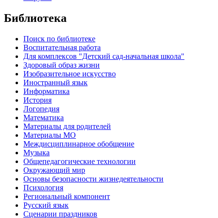
Библиотека
Поиск по библиотеке
Воспитательная работа
Для комплексов "Детский сад-начальная школа"
Здоровый образ жизни
Изобразительное искусство
Иностранный язык
Информатика
История
Логопедия
Математика
Материалы для родителей
Материалы МО
Междисциплинарное обобщение
Музыка
Общепедагогические технологии
Окружающий мир
Основы безопасности жизнедеятельности
Психология
Региональный компонент
Русский язык
Сценарии праздников